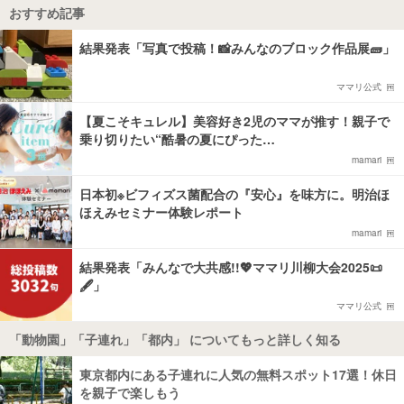
おすすめ記事
結果発表「写真で投稿！📸みんなのブロック作品展🧱」
ママリ公式
【夏こそキュレル】美容好き2児のママが推す！親子で
乗り切りたい“酷暑の夏にぴった…
mamari
日本初※ビフィズス菌配合の『安心』を味方に。明治ほ
ほえみセミナー体験レポート
mamari
結果発表「みんなで大共感!!💖ママリ川柳大会2025📜
🖋️」
ママリ公式
「動物園」「子連れ」「都内」 についてもっと詳しく知る
東京都内にある子連れに人気の無料スポット17選！休日
を親子で楽しもう