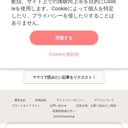
配信、サイト上での体験向上等を目的にCook
ieを使用します。Cookieによって個人を特定
したり、プライバシーを侵したりすることは
ありません。
ママリからのお知らせ
同意する
今ママリで読みたい記事は何ですか？
Cookieを無効化
ママリ編集部がみなさんのご意見をもとに記事を作成させていただきま
す！
ママリで読みたい記事をリクエスト！
運営会社
利用規約
プライバシーポリシー
ママリについて
ブランドガイドライン
お問い合わせ
広告出稿・お取り組みのご相談
医療関係者の方へ
2026©mamari.jp