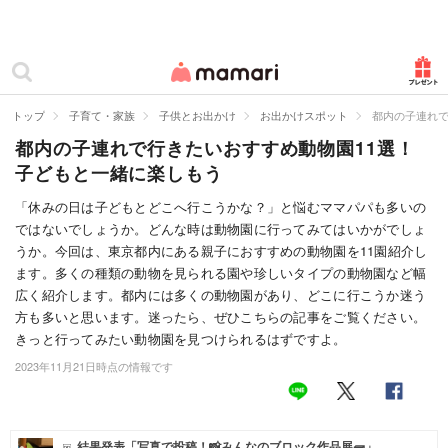
カテゴリー一覧
ママリ
妊活
トップ
子育て・家族
子供とお出かけ
お出かけスポット
都内の子連れで
都内の子連れで行きたいおすすめ動物園11選！
妊娠
子どもと一緒に楽しもう
出産
「休みの日は子どもとどこへ行こうかな？」と悩むママパパも多いの
ではないでしょうか。どんな時は動物園に行ってみてはいかがでしょ
赤ちゃん・育児
うか。今回は、東京都内にある親子におすすめの動物園を11園紹介し
子育て・家族
ます。多くの種類の動物を見られる園や珍しいタイプの動物園など幅
広く紹介します。都内には多くの動物園があり、どこに行こうか迷う
病院
方も多いと思います。迷ったら、ぜひこちらの記事をご覧ください。
きっと行ってみたい動物園を見つけられるはずですよ。
美容・ファッション
2023年11月21日時点の情報です
お仕事
住まい
結果発表「写真で投稿！📸みんなのブロック作品展🧱」