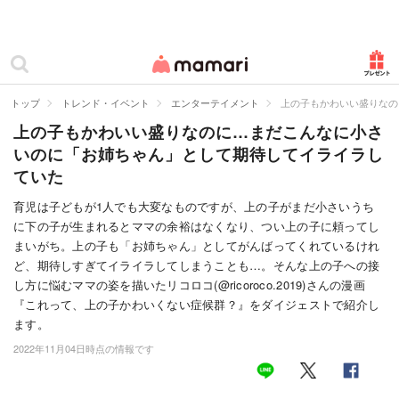
カテゴリー一覧
ママリ
妊活
トップ
トレンド・イベント
エンターテイメント
上の子もかわいい盛りなの
上の子もかわいい盛りなのに…まだこんなに小さ
妊娠
いのに「お姉ちゃん」として期待してイライラし
出産
ていた
赤ちゃん・育児
育児は子どもが1人でも大変なものですが、上の子がまだ小さいうち
に下の子が生まれるとママの余裕はなくなり、つい上の子に頼ってし
子育て・家族
まいがち。上の子も「お姉ちゃん」としてがんばってくれているけれ
ど、期待しすぎてイライラしてしまうことも…。そんな上の子への接
病院
し方に悩むママの姿を描いたリコロコ(@ricoroco.2019)さんの漫画
『これって、上の子かわいくない症候群？』をダイジェストで紹介し
美容・ファッション
ます。
2022年11月04日時点の情報です
お仕事
住まい