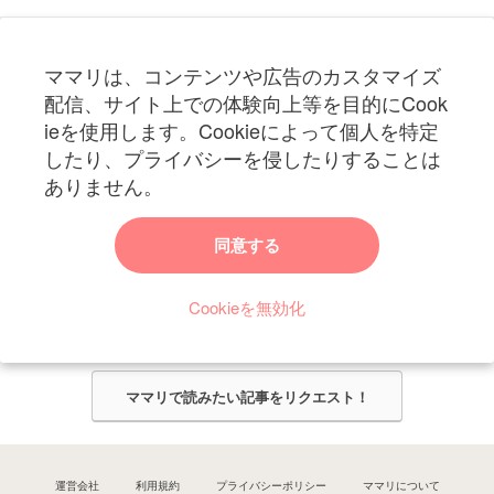
フォローしてね！ママリ公式アカウント
ママリは、コンテンツや広告のカスタマイズ
妊娠〜子育て中のお役立ち情報を配信中
配信、サイト上での体験向上等を目的にCook
ieを使用します。Cookieによって個人を特定
したり、プライバシーを侵したりすることは
ありません。
ママリからのお知らせ
同意する
今ママリで読みたい記事は何ですか？
Cookieを無効化
ママリ編集部がみなさんのご意見をもとに記事を作成させていただきま
す！
ママリで読みたい記事をリクエスト！
運営会社
利用規約
プライバシーポリシー
ママリについて