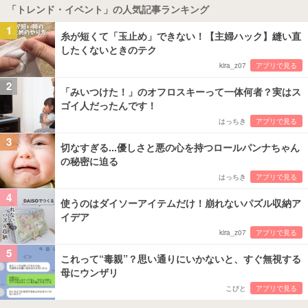
「トレンド・イベント」の人気記事ランキング
1
糸が短くて「玉止め」できない！【主婦ハック】縫い直
したくないときのテク
kira_z07
アプリで見る
2
「みいつけた！」のオフロスキーって一体何者？実はス
ゴイ人だったんです！
はっちき
アプリで見る
3
切なすぎる...優しさと悪の心を持つロールパンナちゃん
の秘密に迫る
はっちき
アプリで見る
4
使うのはダイソーアイテムだけ！崩れないパズル収納ア
イデア
kira_z07
アプリで見る
5
これって“毒親”？思い通りにいかないと、すぐ無視する
母にウンザリ
こびと
アプリで見る