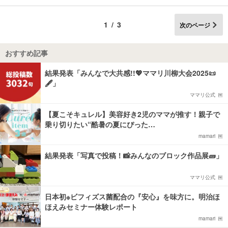
1/3
次のページ
おすすめ記事
結果発表「みんなで大共感!!💖ママリ川柳大会2025📜
🖋️」
ママリ公式
【夏こそキュレル】美容好き2児のママが推す！親子で
乗り切りたい“酷暑の夏にぴった…
mamari
結果発表「写真で投稿！📸みんなのブロック作品展🧱」
ママリ公式
日本初※ビフィズス菌配合の『安心』を味方に。明治ほ
ほえみセミナー体験レポート
mamari