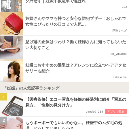
ク外せず｜妊娠中救急車で運ばれ…
sa-i
妊婦さんやママも持つと安心な防犯ブザー！おしゃれで
女性にぴったりの口コミで人気…
浮遊くらげ
怠け癖の正体はつわり？働く妊婦さんに知ってもらいた
い大切なこと
90_yukarisu
妊婦におすすめの髪型は？アレンジに役立つヘアアクセ
サリーも紹介
nakayama
「妊娠」の人気記事ランキング
1
【医療監修】エコー写真を妊娠の経過別に紹介「写真の
見方」「性別の見分け方」
panda01238
アプリで見る
2
もうボーボーでもいいのかな…。妊娠中のムダ毛の処
理、どうしていましたか？