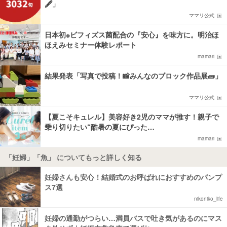
🖋️」
ママリ公式
日本初※ビフィズス菌配合の『安心』を味方に。明治ほ
ほえみセミナー体験レポート
mamari
結果発表「写真で投稿！📸みんなのブロック作品展🧱」
ママリ公式
【夏こそキュレル】美容好き2児のママが推す！親子で
乗り切りたい“酷暑の夏にぴった…
mamari
「妊婦」「魚」 についてもっと詳しく知る
妊婦さんも安心！結婚式のお呼ばれにおすすめのパンプ
ス7選
nikoniko_life
妊婦の通勤がつらい…満員バスで吐き気があるのにマス