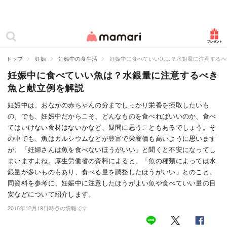
カテゴリー一覧
ママリ
妊活
トップ
妊娠
妊娠中の食生活
妊娠中に食べていい魚は？水銀量に注意するべ
妊娠中に食べていい魚は？水銀量に注意するべき
妊娠
魚と献立例を解説
出産
妊娠中は、おなかの赤ちゃんの分までしっかり栄養を摂取したいも
の。でも、妊娠中だからこそ、どんなものを食べればいいのか、食べ
赤ちゃん・育児
てはいけない食材はないかなど、疑問に思うこともあるでしょう。そ
子育て・家族
の中でも、魚はカルシウムなどが豊富で栄養価も高いように思います
が、「妊婦さんは魚を食べないほうがいい」と聞くと不安になってし
病院
まいますよね。厚生労働省の資料によると、「魚の種類によっては水
銀量が多いものもあり、食べる量を調整したほうがいい」とのこと。
美容・ファッション
同資料を参考に、妊娠中に注意したほうがよい魚や食べていい量の目
安などについて紹介します。
お仕事
2016年12月19日時点の情報です
住まい