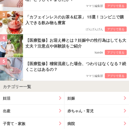
ママリ編集部
アプリで見る
3
「カフェインレスのお茶＆紅茶」 15選！コンビニで購
入できる飲み物も豊富
げんげんげん
アプリで見る
4
【医療監修】お迎え棒とは？妊娠中の性行為はしても大
丈夫？注意点や体験談をご紹介
kaede
アプリで見る
5
【医療監修】稽留流産した場合、つわりはなくなる？続
くことはあるの？
ママリ編集部
アプリで見る
カテゴリー一覧
妊活
妊娠
出産
赤ちゃん・育児
子育て・家族
病院