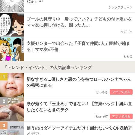
たよ。#1
シンクアフェーズ
プールの見守り中「帰っていい？」子どもの付き添いを
ママ友に押し付ける、困った人…
ゆずプー
支援センターで出会った「子育て仲間5人」距離が縮ま
る｜ママ友×不倫
ももこ
「トレンド・イベント」の人気記事ランキング
1
切なすぎる...優しさと悪の心を持つロールパンナちゃん
の秘密に迫る
はっちき
アプリで見る
2
糸が短くて「玉止め」できない！【主婦ハック】縫い直
したくないときのテク
kira_z07
アプリで見る
3
使うのはダイソーアイテムだけ！崩れないパズル収納ア
イデア