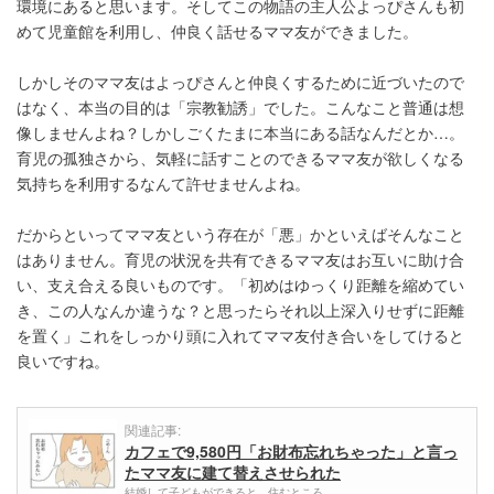
環境にあると思います。そしてこの物語の主人公よっぴさんも初
めて児童館を利用し、仲良く話せるママ友ができました。
しかしそのママ友はよっぴさんと仲良くするために近づいたので
はなく、本当の目的は「宗教勧誘」でした。こんなこと普通は想
像しませんよね？しかしごくたまに本当にある話なんだとか…。
育児の孤独さから、気軽に話すことのできるママ友が欲しくなる
気持ちを利用するなんて許せませんよね。
だからといってママ友という存在が「悪」かといえばそんなこと
はありません。育児の状況を共有できるママ友はお互いに助け合
い、支え合える良いものです。「初めはゆっくり距離を縮めてい
き、この人なんか違うな？と思ったらそれ以上深入りせずに距離
を置く」これをしっかり頭に入れてママ友付き合いをしてけると
良いですね。
関連記事:
カフェで9,580円「お財布忘れちゃった」と言っ
たママ友に建て替えさせられた
結婚して子どもができると、住むところ…