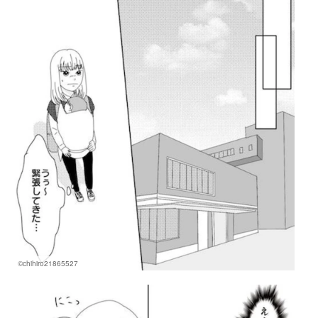
©chihiro21865527