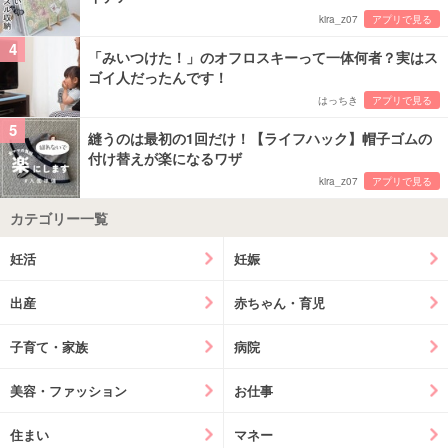
kira_z07
アプリで見る
4
「みいつけた！」のオフロスキーって一体何者？実はス
ゴイ人だったんです！
はっちき
アプリで見る
5
縫うのは最初の1回だけ！【ライフハック】帽子ゴムの
付け替えが楽になるワザ
kira_z07
アプリで見る
カテゴリー一覧
妊活
妊娠
出産
赤ちゃん・育児
子育て・家族
病院
美容・ファッション
お仕事
住まい
マネー