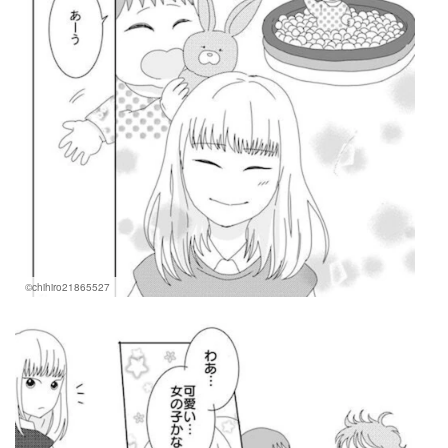
©chihiro21865527