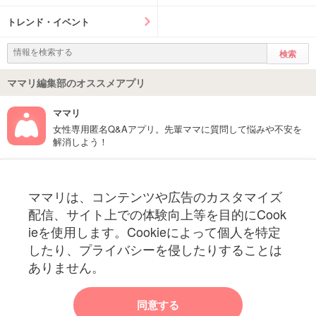
トレンド・イベント
ママリ編集部のオススメアプリ
ママリ
女性専用匿名Q&Aアプリ。先輩ママに質問して悩みや不安を
解消しよう！
フォローしてね！ママリ公式アカウント
ママリは、コンテンツや広告のカスタマイズ
妊娠〜子育て中のお役立ち情報を配信中
配信、サイト上での体験向上等を目的にCook
ieを使用します。Cookieによって個人を特定
したり、プライバシーを侵したりすることは
ありません。
ママリからのお知らせ
同意する