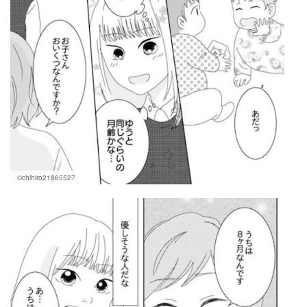
©chihiro21865527