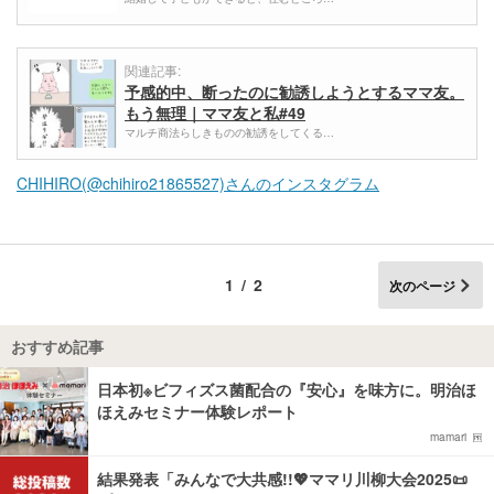
関連記事:
予感的中、断ったのに勧誘しようとするママ友。
もう無理｜ママ友と私#49
マルチ商法らしきものの勧誘をしてくる…
CHIHIRO(@chihiro21865527)さんのインスタグラム
1/2
次のページ
おすすめ記事
日本初※ビフィズス菌配合の『安心』を味方に。明治ほ
ほえみセミナー体験レポート
mamari
結果発表「みんなで大共感!!💖ママリ川柳大会2025📜