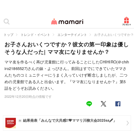
カテゴリー一覧
ママリ
妊活
トップ
トレンド・イベント
エンターテイメント
お子さんおいくつですか？
お子さんおいくつですか？彼女の第一印象は優し
妊娠
そうな人だった| ママ友になりませんか？
出産
ママ友を作るべく再び児童館に行ってみることにしたCHIHIRO(＠chih
iro21865527)さんの妹・よっぴさん。前回はすでにできていたママさ
赤ちゃん・育児
んたちのコミュニティーにうまく入っていけず断念しましたが、二つ
子育て・家族
めの児童館である人と出会います。『ママ友になりませんか？』第5
話をどうぞお読みください。
病院
2022年12月20日時点の情報です
美容・ファッション
お仕事
結果発表「みんなで大共感!!💖ママリ川柳大会2025📜🖋️」
住まい