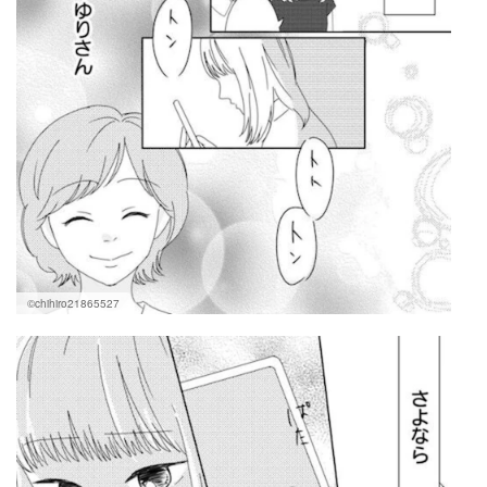
©chihiro21865527