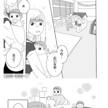
©chihiro21865527