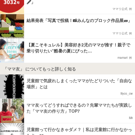
🖋️」
ママリ公式
結果発表「写真で投稿！📸みんなのブロック作品展🧱」
ママリ公式
【夏こそキュレル】美容好き2児のママが推す！親子で
乗り切りたい“酷暑の夏にぴった…
mamari
「ママ友」 についてもっと詳しく知る
児童館で気疲れしまくったママがたどりついた「自由な
場所」とは
lilyco_cw
ママ友ってどうすればできるの？先輩ママたちが実践し
た「ママ友の作り方」TOP7
Mii
児童館って行かなきゃダメ？｜私は児童館に行かなかっ