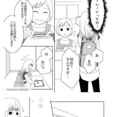
©chihiro21865527