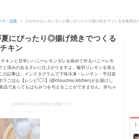
ース・話題
さわやかなレモンダレが夏にぴったり◎揚げ焼きでつくる栄養満点
が夏にぴったり◎揚げ焼きでつくる
ンチキン
たチキンと甘辛いハニーレモンダレを絡めて作るハニーレモ
クと深みのあるタレに仕上がりますよ。輪切りレモンを添え
この記事は、インスタグラムで下味冷凍・レンチン・平日楽
【レシピ𓌉◯𓇋】(@chouchou.kitchen)がお届けし
た食品であってもはちみつを与えることができません。赤ちゃ
(2023年07月31日時点の情報です)
ト