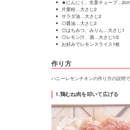
★にんにく、生姜チューブ…2c
片栗粉…大さじ2
サラダ油…大さじ2
◎醤油…大さじ2
◎はちみつ、みりん…大さじ1
◎レモン汁、酒…大さじ1/2
お好みでレモンスライス1枚
作り方
ハニーレモンチキンの作り方の説明
1.鶏むね肉を叩いて広げる