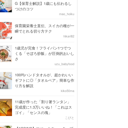
G【保育士解説】1歳にも伝わるし
つけのコツ
mao_hoiku
保育園栄養士直伝、スイカの種が一
瞬でとれる切り方テク
hikari82
1歳児が完食！フライパン1つでつ
くる「そぼろ炒飯」が圧倒的おいし
さ
uzu_babyfood
100均ハンドタオルが、超かわいい
ギフトに◎「タオルベア」簡単な作
り方を解説
kiko50ma
11歳が作った「割り箸ランタン」
完成度に1.3万いいね！「これはス
ゴイ」「センスの塊」
こびと