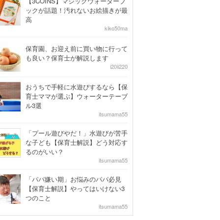
【3COINS】マジックウォーターブ
ックが話題！汚れないお絵描きが最
高
kiko50ma
保育園、お迎え前に買い物に行って
も良い？保育士が解説します
i20ii220
おうちで手軽に水遊びするなら【保
育士ママが選ぶ】ウォーターテーブ
ル3選
itsumama55
「プール遊びやだ！」水遊びが苦手
な子ども【保育士解説】どう対応す
るのがいい？
itsumama55
「パパ嫌い期」お悩みのパパ必見
【保育士解説】やってはいけない3
つのこと
itsumama55