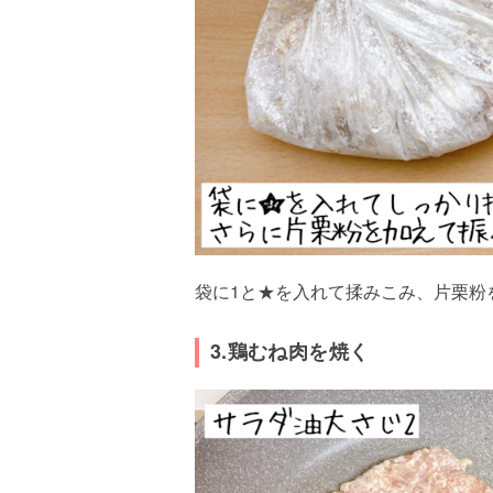
袋に1と★を入れて揉みこみ、片栗粉
3.鶏むね肉を焼く