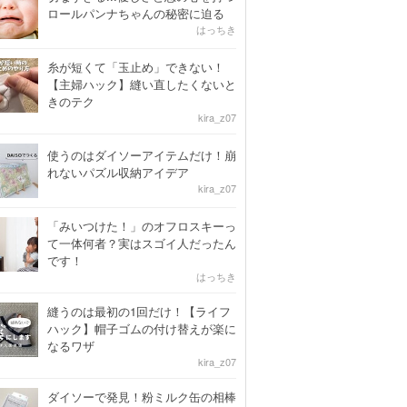
ロールパンナちゃんの秘密に迫る
はっちき
糸が短くて「玉止め」できない！
【主婦ハック】縫い直したくないと
きのテク
kira_z07
使うのはダイソーアイテムだけ！崩
れないパズル収納アイデア
kira_z07
「みいつけた！」のオフロスキーっ
て一体何者？実はスゴイ人だったん
です！
はっちき
縫うのは最初の1回だけ！【ライフ
ハック】帽子ゴムの付け替えが楽に
なるワザ
kira_z07
ダイソーで発見！粉ミルク缶の相棒