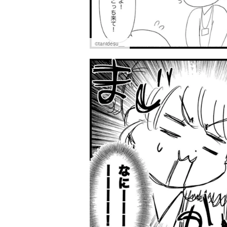
©tanidesu__