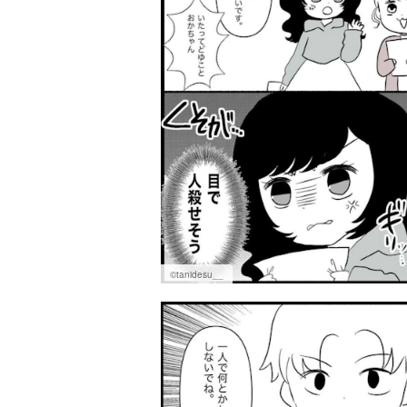
©tanidesu__