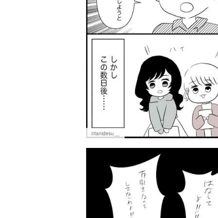
©tanidesu__