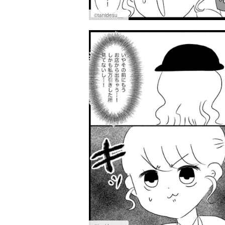
©tanidesu__