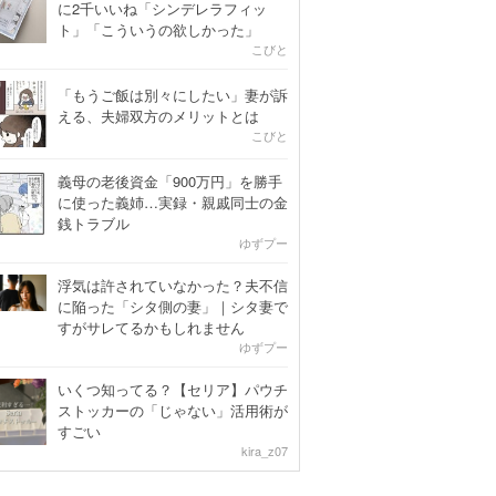
に2千いいね「シンデレラフィッ
ト」「こういうの欲しかった」
こびと
「もうご飯は別々にしたい」妻が訴
える、夫婦双方のメリットとは
こびと
義母の老後資金「900万円」を勝手
に使った義姉…実録・親戚同士の金
銭トラブル
ゆずプー
浮気は許されていなかった？夫不信
に陥った「シタ側の妻」｜シタ妻で
すがサレてるかもしれません
ゆずプー
いくつ知ってる？【セリア】パウチ
ストッカーの「じゃない」活用術が
すごい
kira_z07