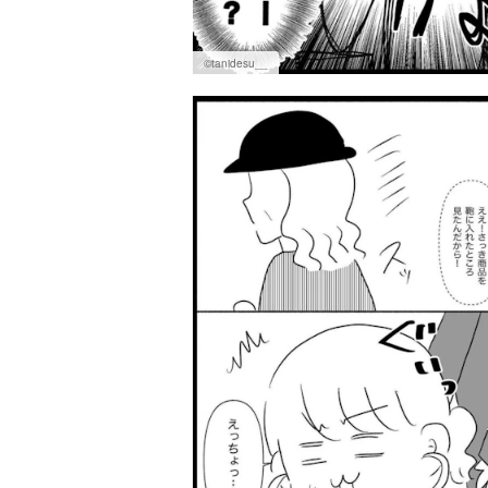
©tanidesu__