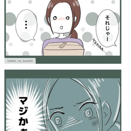
©miico_no_kurashi