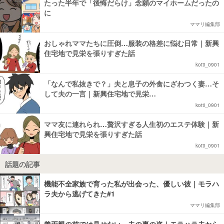
たった半年で「後悔だらけ」念願のマイホームだったの
に
ママリ編集部
おしゃれママたちに圧倒…服装の格差に悩む日常｜新興
住宅地で見栄を張りすぎた話
kotti_0901
「なんで私抜きで？」夫と息子の外食にざわつく妻…そ
して夫の一言｜新興住宅地で見栄…
kotti_0901
ママ友に連れられ…贅沢すぎる人生初のエステ体験｜新
興住宅地で見栄を張りすぎた話
kotti_0901
話題の記事
機能不全家族で育った私が出会った、優しい彼｜モラハ
ラ夫から逃げてきた#1
ママリ編集部
義両親の前では見せない、夫の裏の姿｜モラハラ夫から