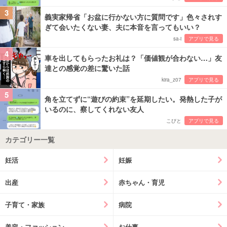
3
義実家帰省「お盆に行かない方に質問です」色々されす
ぎて会いたくない妻、夫に本音を言ってもいい？
sa-i
アプリで見る
4
車を出してもらったお礼は？「価値観が合わない…」友
達との感覚の差に驚いた話
kira_z07
アプリで見る
5
角を立てずに“遊びの約束”を延期したい。発熱した子が
いるのに、察してくれない友人
こびと
アプリで見る
カテゴリー一覧
妊活
妊娠
出産
赤ちゃん・育児
子育て・家族
病院
美容・ファッション
お仕事