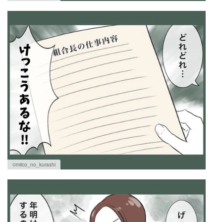
©miico_no_kurashi