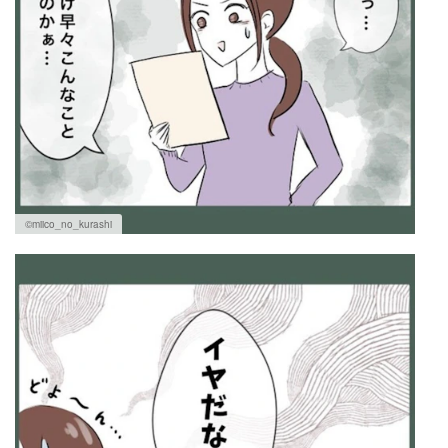
©miico_no_kurashi