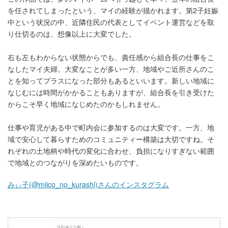
を任されてしまったという、マイの経験が描かれます。第2子妊娠
中という状況の中、近隣住民の代表としてイベント運営などを取
り仕切るのは、想像以上に大変でした。
右も左もわからない状態からでも、責任感から組合長の仕事をこ
なしたマイ夫婦。大変なことが多い一方、地域やご近所さんのこ
とを知ってプラスになった部分もあるといいます。新しい地域に
なじむには時間がかかることもありますが、組合長を引き受けた
からこそ早く地域になじめたのかもしれません。
仕事や育児がある中で町内会に参加するのは大変です。一方、地
域で安心して暮らすためのコミュニティー構築は大切ですね。そ
れぞれの土地柄や時代の変化に合わせ、負担になりすぎない範囲
で地域とのつながりを深めたいものです。
みぃ子(@miico_no_kurashi)さんのインスタグラム
関連記事: