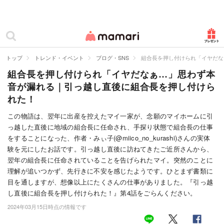
カテゴリー一覧
ママリ
妊活
トップ
トレンド・イベント
ブログ・SNS
組合長を押し付けられ「イヤだな
組合長を押し付けられ「イヤだなぁ…」思わず本
妊娠
音が漏れる｜引っ越し直後に組合長を押し付けら
出産
れた！
赤ちゃん・育児
この物語は、翌年に出産を控えたマイ一家が、念願のマイホームに引
っ越した直後に地域の組合長に任命され、手探り状態で組合長の仕事
子育て・家族
をすることになった、作者・みぃ子(@miico_no_kurashi)さんの実体
験を元にしたお話です。引っ越し直後に訪ねてきたご近所さんから、
病院
翌年の組合長に任命されていることを告げられたマイ。突然のことに
理解が追いつかず、先行きに不安を感じたようです。ひとまず書類に
美容・ファッション
目を通しますが、想像以上にたくさんの仕事がありました。『引っ越
し直後に組合長を押し付けられた！』第4話をごらんください。
お仕事
2024年03月15日時点の情報です
住まい