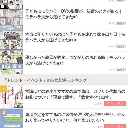
子どもにモラハラ・DVの影響が。決断のときが迫る｜
モラハラ夫から逃げてきた#9
ママリ編集部
本当に守りたいものは？子どもを連れて家を出た日｜モ
ラハラ夫から逃げてきた#10
ママリ編集部
優しかった義母が豹変。つながりの切れる時｜モラハラ
夫から逃げてきた#11
ママリ編集部
「トレンド・イベント」の人気記事ランキング
1
常識はどの程度？ママ友の車で遠出、ガソリン代相当の
お礼について「現金で渡す」「飲食すべて出す」
こびと
アプリで見る
2
遊ぶ予定を立てるのに返信が遅い友人にモヤモヤ。やん
わり言ってやりたいけど、何と言えばいい？
こびと
アプリで見る