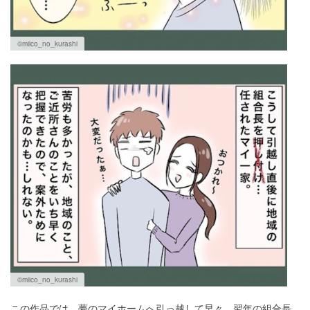
©miico_no_kurashi
©miico_no_kurashi
この作品では、夢のマイホームへ引っ越して早々、翌年の組合長