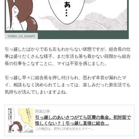
©miico_no_kurashi
引っ越したばかりで右も左もわからない状態ですが、組合長の仕
事は盛りだくさんな様子。まだ生活も落ち着かない段階から組合
長の仕事をこなすことに、マイは不安を感じました。
引っ越し早々に組合長を押し付けられ、思わず本音が漏れたマ
イ。相談もなく決められてしまっては、楽しみだった新生活でも
気持ちが沈んでしまいますよね。
関連記事:
引っ越しのあいさつがてら区費の集金。初対面で
怪しくない？｜引っ越し直後に組合…
この物語は、翌年に出産を控えたマイ一…