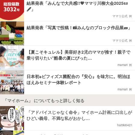
結果発表「みんなで大共感!!💖ママリ川柳大会2025📜
🖋️」
ママリ公式
結果発表「写真で投稿！📸みんなのブロック作品展🧱」
ママリ公式
【夏こそキュレル】美容好き2児のママが推す！親子で
乗り切りたい“酷暑の夏にぴった…
mamari
日本初※ビフィズス菌配合の『安心』を味方に。明治ほ
ほえみセミナー体験レポート
mamari
「マイホーム」 についてもっと詳しく知る
「アドバイスじゃなく命令」マイホーム計画に口出しが
ひどい義母、不満な私がおかし…
hattiki0421