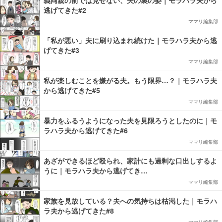
逃げてきた#2
ママリ編集部
「私が悪い」夫に刷り込まれ続けた｜モラハラ夫から逃
げてきた#3
ママリ編集部
私が楽しむことを嫌がる夫。もう限界…？｜モラハラ夫
から逃げてきた#5
ママリ編集部
暴力をふるうようになった夫を見限ろうとしたのに｜モ
ラハラ夫から逃げてきた#6
ママリ編集部
あざができるほど殴られ、家計にも過剰な口出しするよ
うに｜モラハラ夫から逃げてき…
ママリ編集部
家族を見放している？夫への気持ちは枯渇した｜モラハ
ラ夫から逃げてきた#8
ママリ編集部