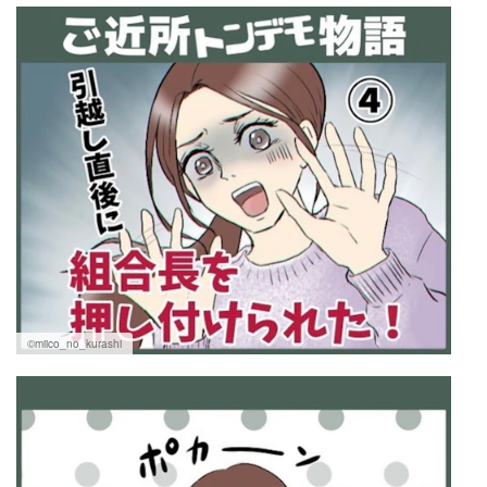
©miico_no_kurashi