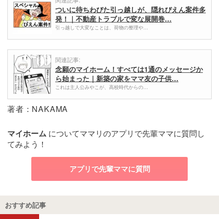
ついに待ちわびた引っ越しが、隠れぴえん案件多
発！｜不動産トラブルで変な展開巻…
引っ越しで大変なことは、荷物の整理や…
関連記事:
念願のマイホーム！すべては1通のメッセージか
ら始まった｜新築の家をママ友の子供…
これは主人公みやこが、高校時代からの…
著者：NAKAMA
マイホーム
についてママリのアプリで先輩ママに質問し
てみよう！
アプリで先輩ママに質問
おすすめ記事