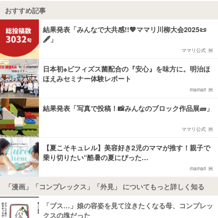
おすすめ記事
結果発表「みんなで大共感!!💖ママリ川柳大会2025📜
🖋️」
ママリ公式
日本初※ビフィズス菌配合の『安心』を味方に。明治ほ
ほえみセミナー体験レポート
mamari
結果発表「写真で投稿！📸みんなのブロック作品展🧱」
ママリ公式
【夏こそキュレル】美容好き2児のママが推す！親子で
乗り切りたい“酷暑の夏にぴった…
mamari
「漫画」「コンプレックス」「外見」 についてもっと詳しく知る
「ブス…」娘の容姿を見て泣きたくなる母、コンプレッ
クスの塊だった