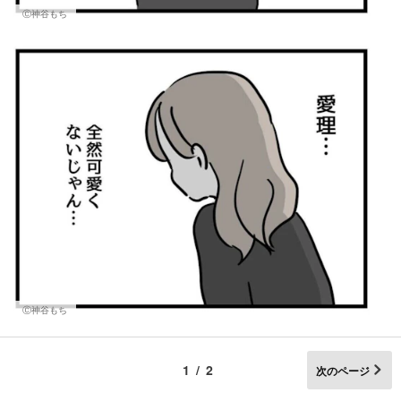
Ⓒ神谷もち
Ⓒ神谷もち
1/2
次のページ