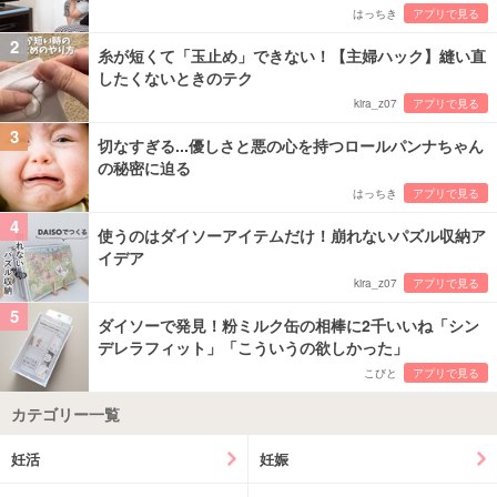
はっちき
アプリで見る
2
糸が短くて「玉止め」できない！【主婦ハック】縫い直
したくないときのテク
kira_z07
アプリで見る
3
切なすぎる...優しさと悪の心を持つロールパンナちゃん
の秘密に迫る
はっちき
アプリで見る
4
使うのはダイソーアイテムだけ！崩れないパズル収納ア
イデア
kira_z07
アプリで見る
5
ダイソーで発見！粉ミルク缶の相棒に2千いいね「シン
デレラフィット」「こういうの欲しかった」
こびと
アプリで見る
カテゴリー一覧
妊活
妊娠