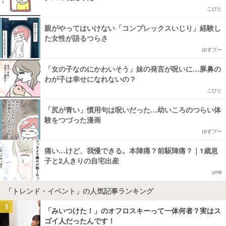
こびと
親がやってはいけない「コンプレックスいじり」経験し
た女性が語るつらさ
ゆずプー
「女の子なのにかわいそう」妹の発言が呪いに…豚鼻の
わが子は幸せになれないの？
こびと
「尻が青い」慣用句は呪いだった…幼いころのつらい体
験をつづった漫画
ゆずプー
痛い…けど、我慢できる。本陣痛？前駆陣痛？｜1歳息
子と2人きりの自宅出産
ume
「トレンド・イベント」の人気記事ランキング
1
「みいつけた！」のオフロスキーって一体何者？実はス
ゴイ人だったんです！