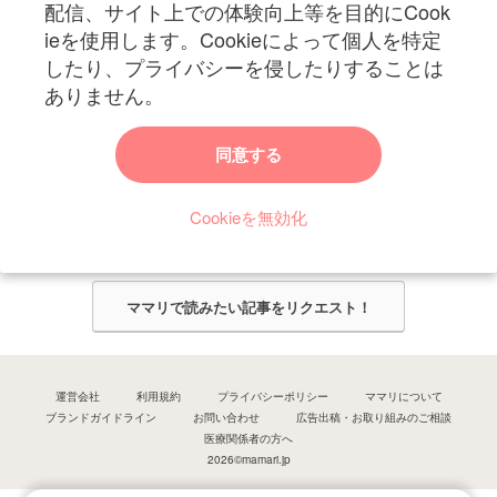
妊娠〜子育て中のお役立ち情報を配信中
配信、サイト上での体験向上等を目的にCook
ieを使用します。Cookieによって個人を特定
したり、プライバシーを侵したりすることは
ありません。
ママリからのお知らせ
同意する
今ママリで読みたい記事は何ですか？
Cookieを無効化
ママリ編集部がみなさんのご意見をもとに記事を作成させていただきま
す！
ママリで読みたい記事をリクエスト！
運営会社
利用規約
プライバシーポリシー
ママリについて
ブランドガイドライン
お問い合わせ
広告出稿・お取り組みのご相談
医療関係者の方へ
2026©mamari.jp