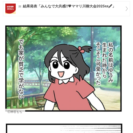
結果発表「みんなで大共感!!💖ママリ川柳大会2025📜🖋️」
マネー
トレンド・イベント
Ⓒ神谷もち