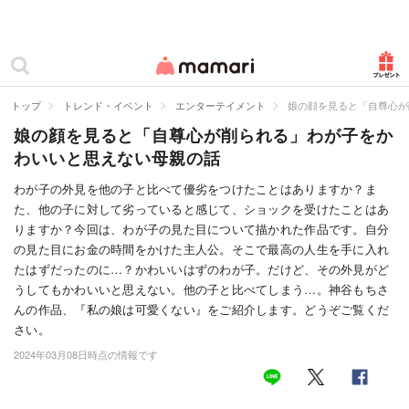
カテゴリー一覧
ママリ
妊活
トップ
トレンド・イベント
エンターテイメント
娘の顔を見ると「自尊心が
娘の顔を見ると「自尊心が削られる」わが子をか
妊娠
わいいと思えない母親の話
出産
わが子の外見を他の子と比べて優劣をつけたことはありますか？ま
た、他の子に対して劣っていると感じて、ショックを受けたことはあ
赤ちゃん・育児
りますか？今回は、わが子の見た目について描かれた作品です。自分
子育て・家族
の見た目にお金の時間をかけた主人公。そこで最高の人生を手に入れ
たはずだったのに…？かわいいはずのわが子。だけど、その外見がど
病院
うしてもかわいいと思えない。他の子と比べてしまう…。神谷もちさ
んの作品、『私の娘は可愛くない』をご紹介します。どうぞご覧くだ
美容・ファッション
さい。
2024年03月08日時点の情報です
お仕事
住まい