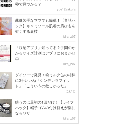
秒で見つかる？
yue12sakura
裁縫苦手なママでも簡単！【育児ハ
ック】キャミソール肌着の肩ひもを
短くする裏技
kira_z07
「収納アプリ」知ってる？手間のか
かるサイズ計測はアプリにおまかせ
◎
kira_z07
ダイソーで発見！粉ミルク缶の相棒
に2千いいね「シンデレラフィッ
ト」「こういうの欲しかった」
こびと
縫うのは最初の1回だけ！【ライフ
ハック】帽子ゴムの付け替えが楽に
なるワザ
kira_z07