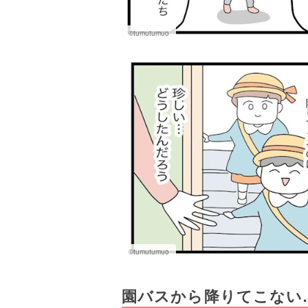
©tumutumuo
©tumutumuo
園バスから降りてこない