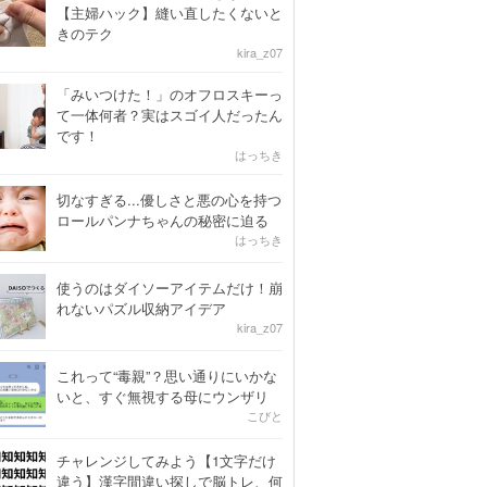
【主婦ハック】縫い直したくないと
きのテク
kira_z07
「みいつけた！」のオフロスキーっ
て一体何者？実はスゴイ人だったん
です！
はっちき
切なすぎる...優しさと悪の心を持つ
ロールパンナちゃんの秘密に迫る
はっちき
使うのはダイソーアイテムだけ！崩
れないパズル収納アイデア
kira_z07
これって“毒親”？思い通りにいかな
いと、すぐ無視する母にウンザリ
こびと
チャレンジしてみよう【1文字だけ
違う】漢字間違い探しで脳トレ、何