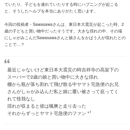
ていたり、子どもを連れていたりする時にハプニングが起こる
と、そうしたヘルプを本当にありがたく思います。
今回の投稿者・Sawasawaさんは、東日本大震災が起こった時、2
歳の子どもと買い物中だったそうです。大きな揺れの中、その場
にしゃがみこんだSawasawaさんと娘さんをかばう人が現れたとの
ことで…？
最近じゃないけど東日本大震災の時吉祥寺の高架下の
スーパーで2歳の娘と買い物中に大きな揺れ
棚から瓶が落ち割れて飛び散る中ヤマト宅急便のお兄
さんがしゃがみ込んだ私と娘に覆い被さって庇ってく
れて怪我なし
揺れが収まると彼は颯爽と走り去った
※1
それからずっとヤマト宅急便のファン