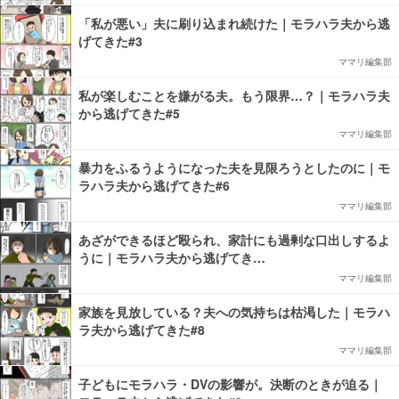
「私が悪い」夫に刷り込まれ続けた｜モラハラ夫から逃
げてきた#3
ママリ編集部
私が楽しむことを嫌がる夫。もう限界…？｜モラハラ夫
から逃げてきた#5
ママリ編集部
暴力をふるうようになった夫を見限ろうとしたのに｜モ
ラハラ夫から逃げてきた#6
ママリ編集部
あざができるほど殴られ、家計にも過剰な口出しするよ
うに｜モラハラ夫から逃げてき…
ママリ編集部
家族を見放している？夫への気持ちは枯渇した｜モラハ
ラ夫から逃げてきた#8
ママリ編集部
子どもにモラハラ・DVの影響が。決断のときが迫る｜