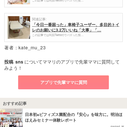
この記事ではX(旧Twitter)でバズった投…
関連記事:
「今日一番困った」車椅子ユーザー、多目的トイ
レのお願いに3.2万いいね「大事」「…
この記事ではX(旧Twitter)でバズった投…
著者：kate_mu_23
投稿
sns
についてママリのアプリで先輩ママに質問して
みよう！
アプリで先輩ママに質問
おすすめ記事
日本初※ビフィズス菌配合の『安心』を味方に。明治ほ
ほえみセミナー体験レポート
mamari