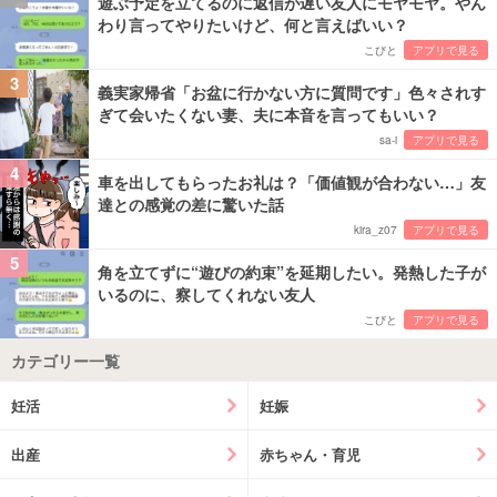
遊ぶ予定を立てるのに返信が遅い友人にモヤモヤ。やん
わり言ってやりたいけど、何と言えばいい？
こびと
アプリで見る
3
義実家帰省「お盆に行かない方に質問です」色々されす
ぎて会いたくない妻、夫に本音を言ってもいい？
sa-i
アプリで見る
4
車を出してもらったお礼は？「価値観が合わない…」友
達との感覚の差に驚いた話
kira_z07
アプリで見る
5
角を立てずに“遊びの約束”を延期したい。発熱した子が
いるのに、察してくれない友人
こびと
アプリで見る
カテゴリー一覧
妊活
妊娠
出産
赤ちゃん・育児