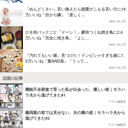
「めんどくさい」言い換えたら慈愛がこもる言い方に18
万いいね「目から鱗」「楽しく…
kate_mu_23
ひき肉パックごと「ドーン！」豪快つくね焼き鳥に2.6
万いいね「完全に焼き鳥」「よし…
kate_mu_23
「汚れてもいい服」見つけた！ドンピシャすぎる服に1.
5万いいね「最AND高」「うって…
kate_mu_23
話題の記事
機能不全家族で育った私が出会った、優しい彼｜モラハ
ラ夫から逃げてきた#1
ママリ編集部
義両親の前では見せない、夫の裏の姿｜モラハラ夫から
逃げてきた#2
ママリ編集部