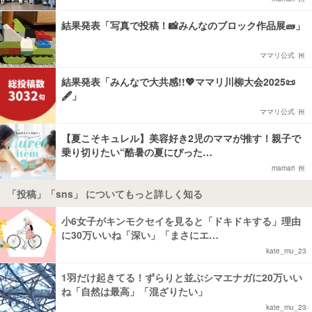
結果発表「写真で投稿！📸みんなのブロック作品展🧱」
ママリ公式
結果発表「みんなで大共感!!💖ママリ川柳大会2025📜
🖋️」
ママリ公式
【夏こそキュレル】美容好き2児のママが推す！親子で
乗り切りたい“酷暑の夏にぴった…
mamari
「投稿」「sns」 についてもっと詳しく知る
小6女子がキンモクセイを見ると「ドキドキする」理由
に30万いいね「深い」「まさにエ…
kate_mu_23
1羽だけ起きてる！ずらりと並ぶシマエナガに20万いい
ね「自然は最高」「混ざりたい」
kate_mu_23