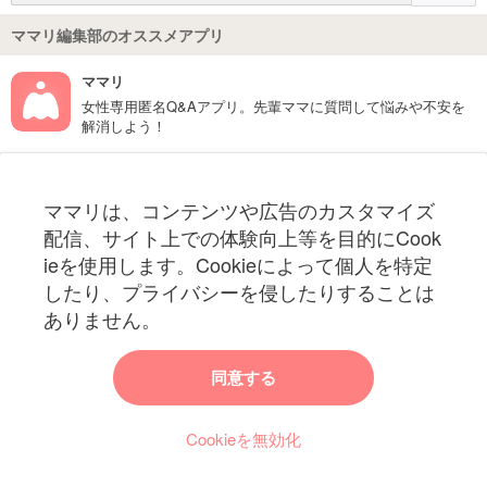
ママリ編集部のオススメアプリ
ママリ
女性専用匿名Q&Aアプリ。先輩ママに質問して悩みや不安を
解消しよう！
フォローしてね！ママリ公式アカウント
ママリは、コンテンツや広告のカスタマイズ
妊娠〜子育て中のお役立ち情報を配信中
配信、サイト上での体験向上等を目的にCook
ieを使用します。Cookieによって個人を特定
したり、プライバシーを侵したりすることは
ありません。
ママリからのお知らせ
同意する
今ママリで読みたい記事は何ですか？
Cookieを無効化
ママリ編集部がみなさんのご意見をもとに記事を作成させていただきま
す！