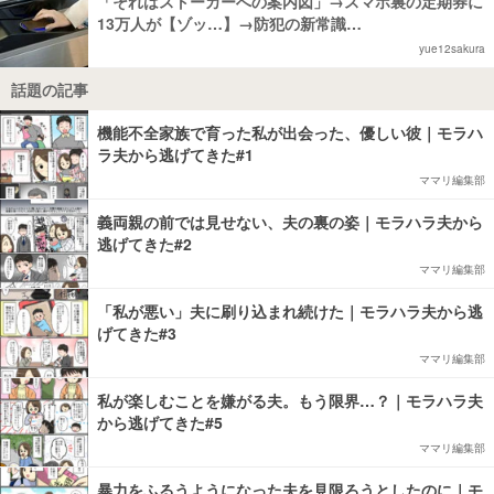
「それはストーカーへの案内図」→スマホ裏の定期券に
13万人が【ゾッ…】→防犯の新常識…
yue12sakura
話題の記事
機能不全家族で育った私が出会った、優しい彼｜モラハ
ラ夫から逃げてきた#1
ママリ編集部
義両親の前では見せない、夫の裏の姿｜モラハラ夫から
逃げてきた#2
ママリ編集部
「私が悪い」夫に刷り込まれ続けた｜モラハラ夫から逃
げてきた#3
ママリ編集部
私が楽しむことを嫌がる夫。もう限界…？｜モラハラ夫
から逃げてきた#5
ママリ編集部
暴力をふるうようになった夫を見限ろうとしたのに｜モ