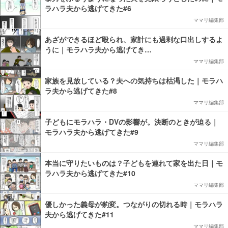
ラハラ夫から逃げてきた#6
ママリ編集部
あざができるほど殴られ、家計にも過剰な口出しするよ
うに｜モラハラ夫から逃げてき…
ママリ編集部
家族を見放している？夫への気持ちは枯渇した｜モラハ
ラ夫から逃げてきた#8
ママリ編集部
子どもにモラハラ・DVの影響が。決断のときが迫る｜
モラハラ夫から逃げてきた#9
ママリ編集部
本当に守りたいものは？子どもを連れて家を出た日｜モ
ラハラ夫から逃げてきた#10
ママリ編集部
優しかった義母が豹変。つながりの切れる時｜モラハラ
夫から逃げてきた#11
ママリ編集部