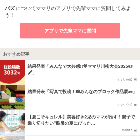
バズ
についてママリのアプリで先輩ママに質問してみよ
う！
アプリで先輩ママに質問
おすすめ記事
結果発表「みんなで大共感!!💖ママリ川柳大会2025📜
🖋️」
ママリ公式
結果発表「写真で投稿！📸みんなのブロック作品展🧱」
ママリ公式
【夏こそキュレル】美容好き2児のママが推す！親子で
乗り切りたい“酷暑の夏にぴった…
mamari