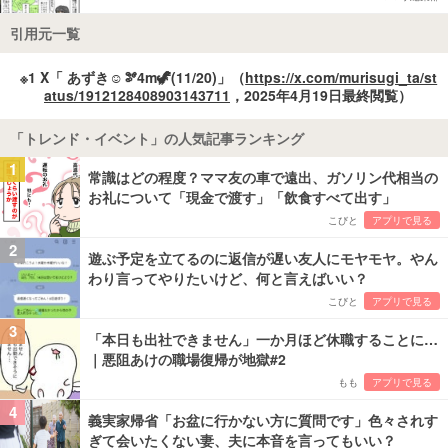
引用元一覧
※1 X「 あずき☺︎🫘4m🦖(11/20)」（
https://x.com/murisugi_ta/st
atus/1912128408903143711
，2025年4月19日最終閲覧）
「トレンド・イベント」の人気記事ランキング
1
常識はどの程度？ママ友の車で遠出、ガソリン代相当の
お礼について「現金で渡す」「飲食すべて出す」
こびと
アプリで見る
2
遊ぶ予定を立てるのに返信が遅い友人にモヤモヤ。やん
わり言ってやりたいけど、何と言えばいい？
こびと
アプリで見る
3
「本日も出社できません」一か月ほど休職することに…
｜悪阻あけの職場復帰が地獄#2
もも
アプリで見る
4
義実家帰省「お盆に行かない方に質問です」色々されす
ぎて会いたくない妻、夫に本音を言ってもいい？