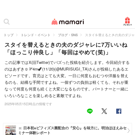
カテゴリー一覧
ママリ
妊活
トップ
トレンド・イベント
ブログ・SNS
スタイを替えるときの夫のダジャ
スタイを替えるときの夫のダジャレに7万いいね
妊娠
「ほっこり仲良し」「毎回はやめて(笑)」
出産
この記事ではX(旧Twitter)でバズった投稿を紹介します。今回紹介する
のはあずき☺︎🫘4m🦖(11/20)(@MURISUGI_TA)さんが投稿したあるエ
赤ちゃん・育児
ピソードです。育児はとても大変。一日に何度もおむつや洋服を替え
子育て・家族
るのも、結構な手間ですよね。一個ずつの負担は軽くても、それが重
なって何度も何度も続くと大変になるものです。パートナーと一緒に
病院
いろいろなことを楽しめると素敵ですよね。
2025年05月15日時点の情報です
美容・ファッション
お仕事
日本初※ビフィズス菌配合の『安心』を味方に。明治ほほえみセ
住まい
ミナー体験レポート