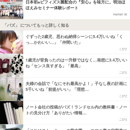
日本初※ビフィズス菌配合の『安心』を味方に。明治ほ
ほえみセミナー体験レポート
mamari
「バズ」 についてもっと詳しく知る
ぐずった2歳児、思わぬ納得シーンに5.4万いいね「く
っ…かわいい…」「仲間いた」
こびと
1歳児が背負ったのは一升餅ではなく…発想に3.4万いい
ね「センス良すぎる」「最高」
こびと
夫婦の会話で「なにそれ最高かよ！」子なし夜の計画に
5千いいね「前提がいい」「理想…
こびと
ノート会社の投稿がバズ！ランドセル内の教科書・ノー
トの見分け方「ありがたい情報…
こびと