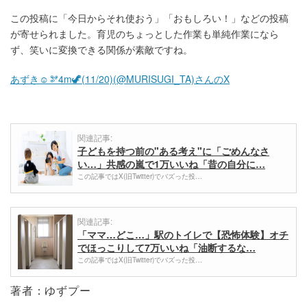
この投稿に「今日からそれ使おう」「おもしろい！」などの投稿
が寄せられました。育児のちょっとした作業も単純作業になら
ず、笑いに変換できる関係が素敵ですね。
あずき☺︎🫘4m🦖(11/20)(@MURISUGI_TA)さんのX
関連記事:
子どもを持つ前の"ある考え"に「ごめんなさ
い…」共感の嵐で1万いいね「昔の自分に…
この記事ではX(旧Twitter)でバズった投…
関連記事:
「ママ…どこ…」駅のトイレで【恐怖体験】オチ
でほっこりして7万いいね「油断するな…
この記事ではX(旧Twitter)でバズった投…
著者：ゆずプー