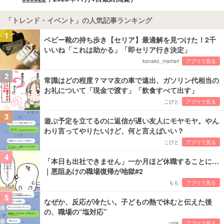
「トレンド・イベント」の人気記事ランキング
1
ベビー靴の持ち歩き【セリア】最適解を見つけた！2千
いいね「これは助かる」「即セリア行き決定」
kanako_mamari
アプリで見る
2
常識はどの程度？ママ友の車で遠出、ガソリン代相当の
お礼について「現金で渡す」「飲食すべて出す」
こびと
アプリで見る
3
遊ぶ予定を立てるのに返信が遅い友人にモヤモヤ。やん
わり言ってやりたいけど、何と言えばいい？
こびと
アプリで見る
4
「本日も出社できません」一か月ほど休職することに…
｜悪阻あけの職場復帰が地獄#2
もも
アプリで見る
5
なぜか、反応が冷たい。子どもの熱で休むと伝えた後
の、職場の“塩対応”
ume
アプリで見る