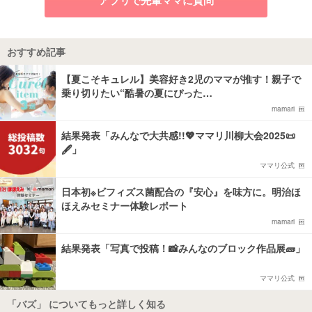
おすすめ記事
【夏こそキュレル】美容好き2児のママが推す！親子で
乗り切りたい“酷暑の夏にぴった…
mamari
結果発表「みんなで大共感!!💖ママリ川柳大会2025📜
🖋️」
ママリ公式
日本初※ビフィズス菌配合の『安心』を味方に。明治ほ
ほえみセミナー体験レポート
mamari
結果発表「写真で投稿！📸みんなのブロック作品展🧱」
ママリ公式
「バズ」 についてもっと詳しく知る