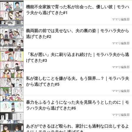
機能不全家族で育った私が出会った、優しい彼｜モラハ
ラ夫から逃げてきた#1
ママリ編集部
義両親の前では見せない、夫の裏の姿｜モラハラ夫から
逃げてきた#2
ママリ編集部
「私が悪い」夫に刷り込まれ続けた｜モラハラ夫から逃
げてきた#3
ママリ編集部
私が楽しむことを嫌がる夫。もう限界…？｜モラハラ夫
から逃げてきた#5
ママリ編集部
暴力をふるうようになった夫を見限ろうとしたのに｜モ
ラハラ夫から逃げてきた#6
ママリ編集部
あざができるほど殴られ、家計にも過剰な口出しするよ
うに｜モラハラ夫から逃げてき…