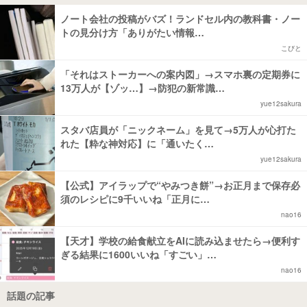
ノート会社の投稿がバズ！ランドセル内の教科書・ノー
トの見分け方「ありがたい情報…
こびと
「それはストーカーへの案内図」→スマホ裏の定期券に
13万人が【ゾッ…】→防犯の新常識…
yue12sakura
スタバ店員が「ニックネーム」を見て→5万人が心打た
れた【粋な神対応】に「通いたく…
yue12sakura
【公式】アイラップで“やみつき餅”→お正月まで保存必
須のレシピに9千いいね「正月に…
nao16
【天才】学校の給食献立をAIに読み込ませたら→便利す
ぎる結果に1600いいね「すごい」…
nao16
話題の記事