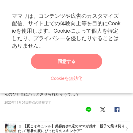
ママリは、コンテンツや広告のカスタマイズ
カテゴリー一覧
配信、サイト上での体験向上等を目的にCook
ママリ
ieを使用します。Cookieによって個人を特定
妊活
トップ
トレンド・イベント
ブログ・SNS
生後3か月の入浴中「手が臭いか
したり、プライバシーを侵したりすることは
生後3か月の入浴中「手が臭いから…」と呟くと
妊娠
ありません。
→5歳からの助言に13万いいね「優しいな…」
出産
同意する
この記事ではX(旧Twitter)でバズった投稿を紹介します。今回紹介する
のは、mina(@_y_y_n_)さんの投稿したエピソードです。ときに子ど
赤ちゃん・育児
もたちから気づきや、ハッとさせられることもありますよね。minaさ
Cookieを無効化
子育て・家族
んはある日、3か月の息子さんをお風呂に入れていました。「手が臭
いからしっかり洗わないと…」と呟くと、横で聞いていた5歳の娘さ
病院
んのひと言にハッとさせられたそうで…？
2025年11月04日時点の情報です
美容・ファッション
お仕事
【夏こそキュレル】美容好き2児のママが推す！親子で乗り切り
住まい
たい“酷暑の夏にぴったりのスキンケア”