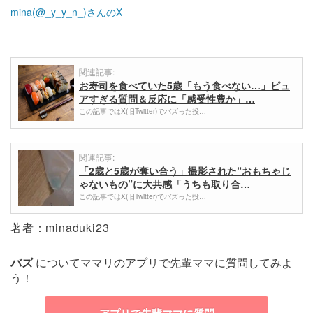
mina(@_y_y_n_)さんのX
関連記事:
お寿司を食べていた5歳「もう食べない…」ピュ
アすぎる質問＆反応に「感受性豊か」…
この記事ではX(旧Twitter)でバズった投…
関連記事:
「2歳と5歳が奪い合う」撮影された“おもちゃじ
ゃないもの”に大共感「うちも取り合…
この記事ではX(旧Twitter)でバズった投…
著者：minaduki23
バズ
についてママリのアプリで先輩ママに質問してみよ
う！
アプリで先輩ママに質問