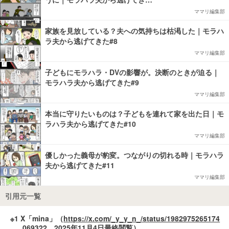
ママリ編集部
家族を見放している？夫への気持ちは枯渇した｜モラハ
ラ夫から逃げてきた#8
ママリ編集部
子どもにモラハラ・DVの影響が。決断のときが迫る｜
モラハラ夫から逃げてきた#9
ママリ編集部
本当に守りたいものは？子どもを連れて家を出た日｜モ
ラハラ夫から逃げてきた#10
ママリ編集部
優しかった義母が豹変。つながりの切れる時｜モラハラ
夫から逃げてきた#11
ママリ編集部
引用元一覧
※1 X「mina」（
https://x.com/_y_y_n_/status/1982975265174
069322
，2025年11月4日最終閲覧）