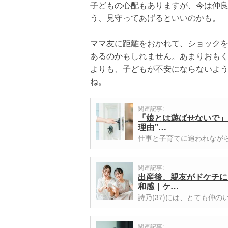
子どもの心配もありますが、今は仲
う、見守ってあげるといいのかも。
ママ友に距離をおかれて、ショック
あるのかもしれません。あまりおも
よりも、子どもが不安にならないよ
ね。
関連記事:
「娘とは遊ばせないで」
理由”…
仕事と子育てに追われなが
関連記事:
出産後、親友がドケチに
和感｜ケ…
詩乃(37)には、とても仲の
関連記事: