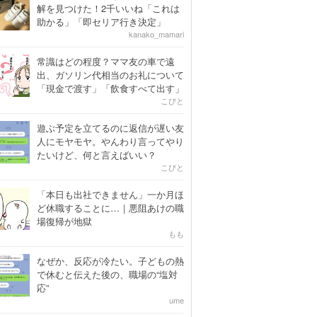
解を見つけた！2千いいね「これは
助かる」「即セリア行き決定」
kanako_mamari
常識はどの程度？ママ友の車で遠
出、ガソリン代相当のお礼について
「現金で渡す」「飲食すべて出す」
こびと
遊ぶ予定を立てるのに返信が遅い友
人にモヤモヤ。やんわり言ってやり
たいけど、何と言えばいい？
こびと
「本日も出社できません」一か月ほ
ど休職することに…｜悪阻あけの職
場復帰が地獄
もも
なぜか、反応が冷たい。子どもの熱
で休むと伝えた後の、職場の“塩対
応”
ume