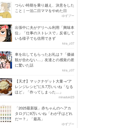
つらい時期を乗り越え、決意をした
こと｜一泊二日ママをやめた日
ゆずプー
出張中に夫がデリヘル利用「興味本
位」「仕事のストレスで」反省して
いる様子でも信用できず
kira_z07
車を出してもらったお礼は？「価値
観が合わない…」友達との感覚の差
に驚いた話
kira_z07
【天才】マックナゲット大量→“ア
レンジレシピ”に5.7万いいね「なる
ほど」「作ってしまった…」
minaduki23
「2025最新版」赤ちゃんのヘアカ
タログに9万いいね「わが子はどれ
だー？」「最高」
ゆずプー