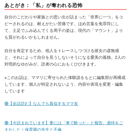
あとがき：「私」が奪われる恐怖
自分のこだわりや家族との思い出が詰まった「世界に一つ」をコ
ピーされるのは、耐えがたい苦痛です。ほめ言葉を免罪符にし
て、土足でふみ込んでくる周子の姿は、現代の「マウント」より
も質がわるいかもしれません。
自分を肯定するため、他人をトレースしつづける彼女の虚無感
と、それによって自分を見うしないそうになる愛美の孤独。2人の
対照的なゆがみが、読者の心におもくひびきます。
※このお話は、ママリに寄せられた体験談をもとに編集部が再構成
しています。個人が特定されないよう、内容や表現を変更・編集
しています
🔴【全話読む】なんでも真似するママ友
🔴【今読まれています】妻には「車で酔った」と報告。虐待をご
まかした｜保育園の先生と不倫