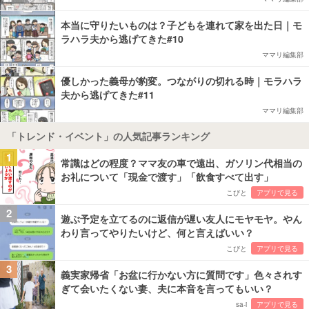
本当に守りたいものは？子どもを連れて家を出た日｜モ
ラハラ夫から逃げてきた#10
ママリ編集部
優しかった義母が豹変。つながりの切れる時｜モラハラ
夫から逃げてきた#11
ママリ編集部
「トレンド・イベント」の人気記事ランキング
1
常識はどの程度？ママ友の車で遠出、ガソリン代相当の
お礼について「現金で渡す」「飲食すべて出す」
こびと
アプリで見る
2
遊ぶ予定を立てるのに返信が遅い友人にモヤモヤ。やん
わり言ってやりたいけど、何と言えばいい？
こびと
アプリで見る
3
義実家帰省「お盆に行かない方に質問です」色々されす
ぎて会いたくない妻、夫に本音を言ってもいい？
sa-i
アプリで見る