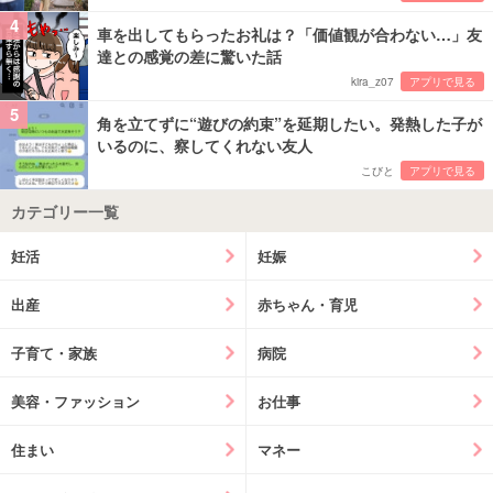
4
車を出してもらったお礼は？「価値観が合わない…」友
達との感覚の差に驚いた話
kira_z07
アプリで見る
5
角を立てずに“遊びの約束”を延期したい。発熱した子が
いるのに、察してくれない友人
こびと
アプリで見る
カテゴリー一覧
妊活
妊娠
出産
赤ちゃん・育児
子育て・家族
病院
美容・ファッション
お仕事
住まい
マネー