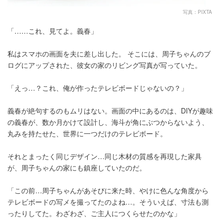
写真：PIXTA
「……これ、見てよ。義春」
私はスマホの画面を夫に差し出した。 そこには、周子ちゃんのブ
ログにアップされた、彼女の家のリビング写真が写っていた。
「えっ…？これ、俺が作ったテレビボードじゃないの？」
義春が絶句するのもムリはない。画面の中にあるのは、DIYが趣味
の義春が、数か月かけて設計し、海斗が角にぶつからないよう、
丸みを持たせた、世界に一つだけのテレビボード。
それとまったく同じデザイン…同じ木材の質感を再現した家具
が、周子ちゃんの家にも鎮座していたのだ。
「この前…周子ちゃんがあそびに来た時、やけに色んな角度から
テレビボードの写メを撮ってたのよね…。そういえば、寸法も測
ったりしてた。わざわざ、ご主人につくらせたのかな」