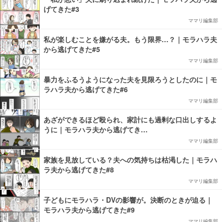
げてきた#3
ママリ編集部
私が楽しむことを嫌がる夫。もう限界…？｜モラハラ夫
から逃げてきた#5
ママリ編集部
暴力をふるうようになった夫を見限ろうとしたのに｜モ
ラハラ夫から逃げてきた#6
ママリ編集部
あざができるほど殴られ、家計にも過剰な口出しするよ
うに｜モラハラ夫から逃げてき…
ママリ編集部
家族を見放している？夫への気持ちは枯渇した｜モラハ
ラ夫から逃げてきた#8
ママリ編集部
子どもにモラハラ・DVの影響が。決断のときが迫る｜
モラハラ夫から逃げてきた#9
ママリ編集部