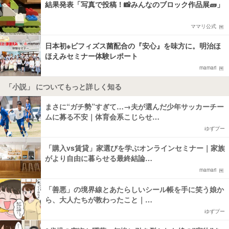
結果発表「写真で投稿！📸みんなのブロック作品展🧱」
ママリ公式
日本初※ビフィズス菌配合の『安心』を味方に。明治ほ
ほえみセミナー体験レポート
mamari
「小説」 についてもっと詳しく知る
まさに“ガチ勢”すぎて…→夫が選んだ少年サッカーチー
ムに募る不安｜体育会系こじらせ…
ゆずプー
「購入vs賃貸」家選びを学ぶオンラインセミナー｜家族
がより自由に暮らせる最終結論…
mamari
「善悪」の境界線とあたらしいシール帳を手に笑う娘か
ら、大人たちが教わったこと｜…
ゆずプー