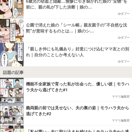
6歳児の窃盗と隠蔽…無惨に引き裂かれた娘の"宝物"を
前に、親の私が下した決断｜娘の…
ゆずプー
公園で消えた娘の「シール帳」親友親子の"不自然な沈
黙"が意味するものとは…｜娘のシ…
ゆずプー
「親しき仲にも礼儀あり」好意につけ込むママ友との別
れ｜自分のことしか考えない人
ゆずプー
話題の記事
機能不全家族で育った私が出会った、優しい彼｜モラハ
ラ夫から逃げてきた#1
ママリ編集部
義両親の前では見せない、夫の裏の姿｜モラハラ夫から
逃げてきた#2
ママリ編集部
「私が悪い」夫に刷り込まれ続けた｜モラハラ夫から逃