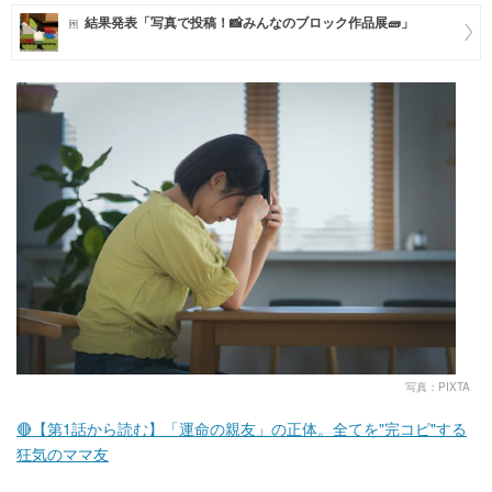
結果発表「写真で投稿！📸みんなのブロック作品展🧱」
マネー
トレンド・イベント
写真：PIXTA
🔴【第1話から読む】「運命の親友」の正体。全てを"完コピ"する
狂気のママ友