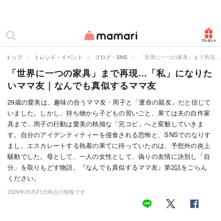
カテゴリー一覧
ママリ
妊活
トップ
トレンド・イベント
ブログ・SNS
「世界に一つの家具」まで再現…
「世界に一つの家具」まで再現…「私」になりた
妊娠
いママ友｜なんでも真似するママ友
出産
29歳の愛美は、趣味の合うママ友・周子と「運命の親友」だと信じて
いました。しかし、持ち物から子どもの習いごと、果ては夫の自作家
赤ちゃん・育児
具まで…周子の行動は愛美の執拗な「完コピ」へと変貌していきま
子育て・家族
す。自分のアイデンティティーを侵食される恐怖と、SNSでのなりす
まし。エスカレートする執着の果てに待っていたのは、予想外の炎上
病院
騒動でした。母として、一人の女性として、偽りの友情に決別し「自
分」を取りもどす物語。『なんでも真似するママ友』第2話をごらん
美容・ファッション
ください。
2026年05月21日時点の情報です
お仕事
住まい