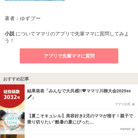
著者：ゆずプー
小説
についてママリのアプリで先輩ママに質問してみよ
う！
アプリで先輩ママに質問
おすすめ記事
結果発表「みんなで大共感!!💖ママリ川柳大会2025📜
🖋️」
ママリ公式
【夏こそキュレル】美容好き2児のママが推す！親子で
乗り切りたい“酷暑の夏にぴった…
mamari