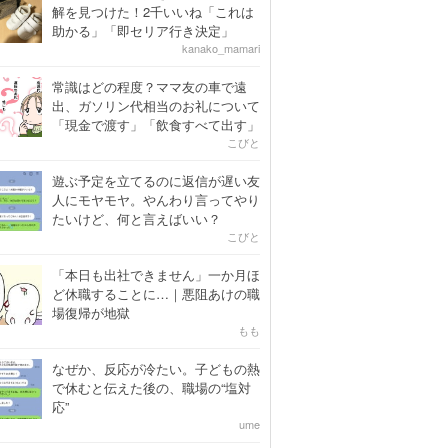
解を見つけた！2千いいね「これは
助かる」「即セリア行き決定」
kanako_mamari
常識はどの程度？ママ友の車で遠
出、ガソリン代相当のお礼について
「現金で渡す」「飲食すべて出す」
こびと
遊ぶ予定を立てるのに返信が遅い友
人にモヤモヤ。やんわり言ってやり
たいけど、何と言えばいい？
こびと
「本日も出社できません」一か月ほ
ど休職することに…｜悪阻あけの職
場復帰が地獄
もも
なぜか、反応が冷たい。子どもの熱
で休むと伝えた後の、職場の“塩対
応”
ume