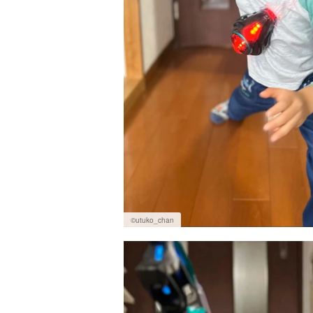
©utuko_chan