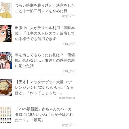
つらい時期を乗り越え、決意をした
こと｜一泊二日ママをやめた日
ゆずプー
出張中に夫がデリヘル利用「興味本
位」「仕事のストレスで」反省して
いる様子でも信用できず
kira_z07
車を出してもらったお礼は？「価値
観が合わない…」友達との感覚の差
に驚いた話
kira_z07
【天才】マックナゲット大量→“ア
レンジレシピ”に5.7万いいね「なる
ほど」「作ってしまった…」
minaduki23
「2025最新版」赤ちゃんのヘアカ
タログに9万いいね「わが子はどれ
だー？」「最高」
ゆずプー