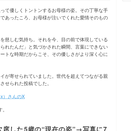
払って優しくトントンするお母様の姿。その丁寧な手
んであったころ、お母様が注いでくれた愛情そのもの
子を慈しむ気持ち。それを今、目の前で体現している
てられたんだ」と気づかされた瞬間、言葉にできない
ケートな時期だからこそ、その優しさがより深く心に
ライが寄せられていました。世代を超えてつながる親
にさせられた投稿でした。
Cx）さんのX
す。
席した5歳の“現在の姿”→写真に7