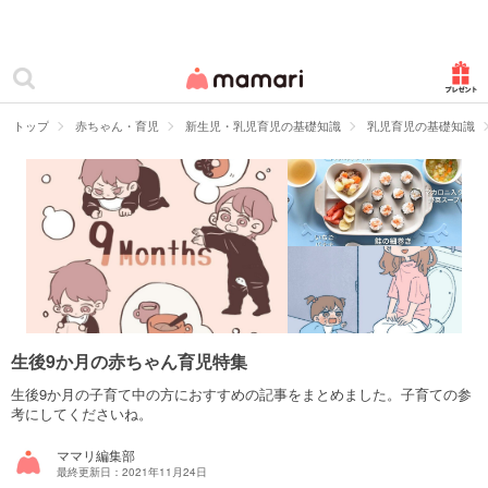
カテゴリー一覧
ママリ
妊活
トップ
赤ちゃん・育児
新生児・乳児育児の基礎知識
乳児育児の基礎知識
妊娠
出産
赤ちゃん・育児
子育て・家族
病院
生後9か月の赤ちゃん育児特集
美容・ファッション
生後9か月の子育て中の方におすすめの記事をまとめました。子育ての参
考にしてくださいね。
お仕事
ママリ編集部
最終更新日：2021年11月24日
住まい