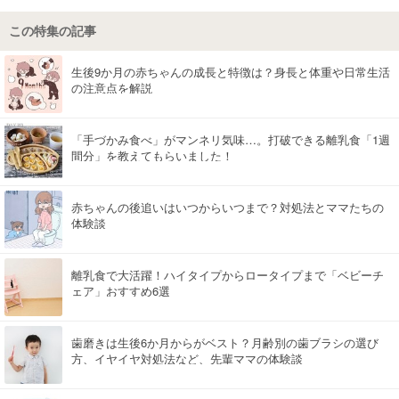
この特集の記事
マネー
トレンド・イベント
生後9か月の赤ちゃんの成長と特徴は？身長と体重や日常生活
の注意点を解説
「手づかみ食べ」がマンネリ気味…。打破できる離乳食「1週
間分」を教えてもらいました！
赤ちゃんの後追いはいつからいつまで？対処法とママたちの
体験談
離乳食で大活躍！ハイタイプからロータイプまで「ベビーチ
ェア」おすすめ6選
歯磨きは生後6か月からがベスト？月齢別の歯ブラシの選び
方、イヤイヤ対処法など、先輩ママの体験談