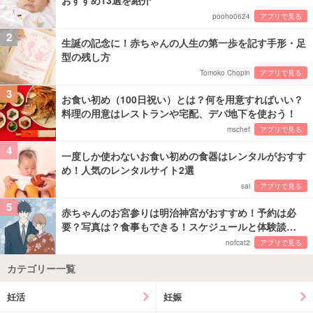
pooho0624
アプリで見る
2
生誕の記念に！赤ちゃんの人生の第一歩を記す手形・足
型の残し方
Tomoko Chopin
アプリで見る
3
お食い初め（100日祝い）とは？何を用意すればいい？
料理の用意はレストランや宅配、デパ地下を使おう！
mschef
アプリで見る
4
一度しか使わないお食い初めの食器はレンタルがおすす
め！人気のレンタルサイト2選
sai
アプリで見る
5
赤ちゃんのお宮参りは明治神宮がおすすめ！予約は必
要？写真は？食事もできる！スケジュールと体験談…
nofcat2
アプリで見る
カテゴリー一覧
妊活
妊娠