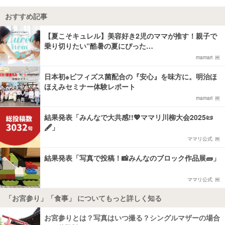
おすすめ記事
【夏こそキュレル】美容好き2児のママが推す！親子で
乗り切りたい“酷暑の夏にぴった…
mamari
日本初※ビフィズス菌配合の『安心』を味方に。明治ほ
ほえみセミナー体験レポート
mamari
結果発表「みんなで大共感!!💖ママリ川柳大会2025📜
🖋️」
ママリ公式
結果発表「写真で投稿！📸みんなのブロック作品展🧱」
ママリ公式
「お宮参り」「食事」 についてもっと詳しく知る
お宮参りとは？写真はいつ撮る？シングルマザーの場合