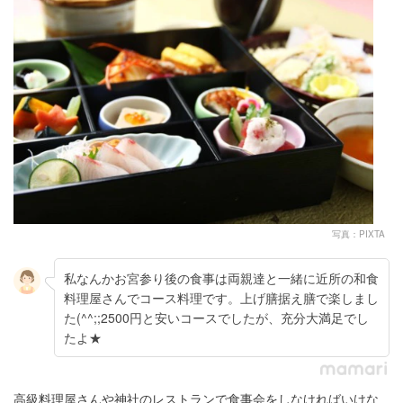
写真：PIXTA
私なんかお宮参り後の食事は両親達と一緒に近所の和食
料理屋さんでコース料理です。上げ膳据え膳で楽しまし
た(^^;;2500円と安いコースでしたが、充分大満足でし
たよ★
高級料理屋さんや神社のレストランで食事会をしなければいけな