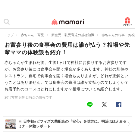
カテゴリー一覧
ママリ
妊活
トップ
赤ちゃん・育児
新生児・乳児育児の基礎知識
赤ちゃんの行事・お祝
お宮参り後の食事会の費用は誰が払う？相場や先
妊娠
輩ママの体験談も紹介！
出産
赤ちゃんが生まれた後、生後1ヶ月で神社にお参りするお宮参りです
が、お宮参り後には食事会を開く場合が多くあります。神社の別棟や
赤ちゃん・育児
レストラン、自宅で食事会を開く場合もありますが、どれが正解とい
子育て・家族
うことはありません。では食事会の費用は誰が支払うのでしょうか？
お店予約のコースはどれにしますか？相場についても紹介します。
病院
2017年01月04日時点の情報です
美容・ファッション
お仕事
日本初※ビフィズス菌配合の『安心』を味方に。明治ほほえみセ
ミナー体験レポート
住まい