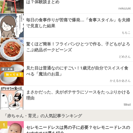
は？体験談まとめ
nekozuki
毎日の食事作りが苦痛で爆発…「食事スタイル」を夫婦
で見直した結果
ももこ
驚くほど簡単！フライパンひとつで作る、子どもがよろ
こぶ絶品ポークビーンズ
どめさん
見た目は普通なのにすごい！1歳児が自分でスイスイ食
べる「魔法のお皿」
かえるかあさん
まさかだった、夫がポテサラにソースをたっぷりかける
理由
Mirail
「赤ちゃん・育児」の人気記事ランキング
1
セレモニードレスは男の子に必要？セレモニードレスの
おすすめ13選を紹介