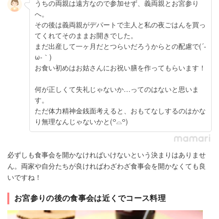
うちの両親は遠方なので参加せず、義両親とお宮参り
へ。
その後は義両親がデパートで主人と私の夜ごはんを買っ
てくれてそのままお開きでした。
まだ出産して一ヶ月だとつらいだろうからとの配慮で(´-
ω-｀)
お食い初めはお姑さんにお祝い膳を作ってもらいます！
何が正しくて失礼じゃないか…ってのはないと思いま
す。
ただ体力精神金銭面考えると、おもてなしするのはかな
り無理なんじゃないかと(꒪⌓꒪)
必ずしも食事会を開かなければいけないという決まりはありませ
ん。両家や自分たちが良ければわざわざ食事会を開かなくても良
いですね！
お宮参りの後の食事会は近くでコース料理