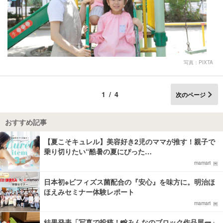
写真：PIXTA
1/4
次のページ
おすすめ記事
【夏こそキュレル】美容好き2児のママが推す！親子で
乗り切りたい“酷暑の夏にぴった…
mamari
日本初※ビフィズス菌配合の『安心』を味方に。明治ほ
ほえみセミナー体験レポート
mamari
結果発表「写真で投稿！📸みんなのブロック作品展🧱」