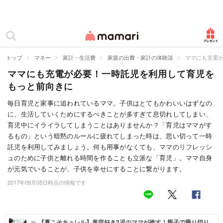
カテゴリー一覧
ママリ
妊活
トップ
マネー
家計・生活費
家庭の出費・家計の体験談
ママにも充電
ママにも充電が必要！一時託児を利用して育児を
妊娠
もっと前向きに
出産
毎日育児と家事に追われているママ。子供はとてもかわいいはずなの
に、生活していくためにするべきことが多すぎて息切れしてしまい、
赤ちゃん・育児
育児中にイライラしてしまうことはありませんか？「育児はママがす
子育て・家族
るもの」という暗黙のルールに疲れてしまった時は、思い切って一時
託児を利用してみましょう。何も用事がなくても、ママのリフレッシ
病院
ュのために子供と離れる時間を作ることも立派な「育児」。ママ自身
が元気でいることが、子供を幸せにすることに繋がります。
美容・ファッション
2017年09月05日時点の情報です
お仕事
住まい
【夏こそキュレル】美容好き2児のママが推す！親子で乗り切り