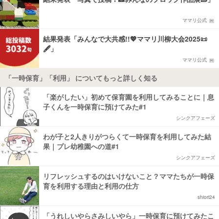
ママリ公式
結果発表「みんなで大共感!!💖ママリ川柳大会2025📜
🖋️」
ママリ公式
「一時保育」「利用」 についてもっと詳しく知る
「楽がしたい」初めて保育園を利用してみることに｜息
子くんを一時保育に預けてみた#1
シンクアフェーズ
わが子と2人きりがつらくて一時保育を利用してみた結
果｜プレ幼稚園への道#1
シンクアフェーズ
リフレッシュするのはいけないこと？ママたちが一時保
育を利用する理由と利用の仕方
shiori24
「うれしいやらさみしいやら」一時保育に預けてみたこ