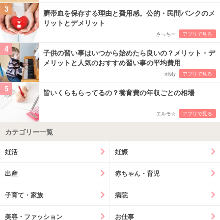
3
臍帯血を保存する理由と費用感。公的・民間バンクのメ
リットとデメリット
さっちー
アプリで見る
4
子供の習い事はいつから始めたら良いの？メリット・デ
メリットと人気のおすすめ習い事の平均費用
misty
アプリで見る
5
皆いくらもらってるの？養育費の年収ごとの相場
エルモ☆
アプリで見る
カテゴリー一覧
妊活
妊娠
出産
赤ちゃん・育児
子育て・家族
病院
美容・ファッション
お仕事