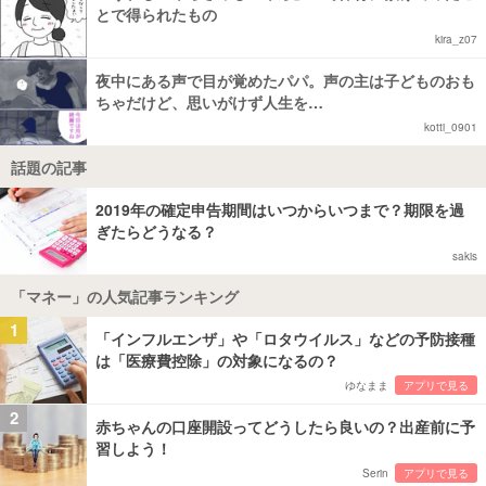
とで得られたもの
kira_z07
夜中にある声で目が覚めたパパ。声の主は子どものおも
ちゃだけど、思いがけず人生を…
kotti_0901
話題の記事
2019年の確定申告期間はいつからいつまで？期限を過
ぎたらどうなる？
sakis
「マネー」の人気記事ランキング
1
「インフルエンザ」や「ロタウイルス」などの予防接種
は「医療費控除」の対象になるの？
ゆなまま
アプリで見る
2
赤ちゃんの口座開設ってどうしたら良いの？出産前に予
習しよう！
Serin
アプリで見る