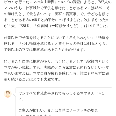
ビカムが行ったママの自由時間についての調査によると、787人の
ママのうち、仕事以外で子供を預けたことがあるママは48％。そ
の預け先として最も多いのは「実家・義実家」で、子どもを預け
ることがある方の48％と約半数にのぼりました。次に多かったの
が「夫」で28％、「保育園（一時預かりなど）」は14％でした。
仕事以外で子供を預けることについて「考えられない」「抵抗を
感じる」「少し抵抗を感じる」と答えた人の合計は61％となり、
半数以上のママは抵抗感があることがわかります。
預けること自体に抵抗があり、もし預けるとしても家族内という
ママが多い現状。でも、実際のところ家族にも頼れないというマ
マもいますよね。ママ自身が疲れを感じた時、誰にも頼らずに頑
張り続けることはとても大変です。
ワンオペで育児家事されてらっしゃるママさん（＾ω
＾）
ご主人が忙しい、または育児にノータッチの場合
ワンオペだとたまに…