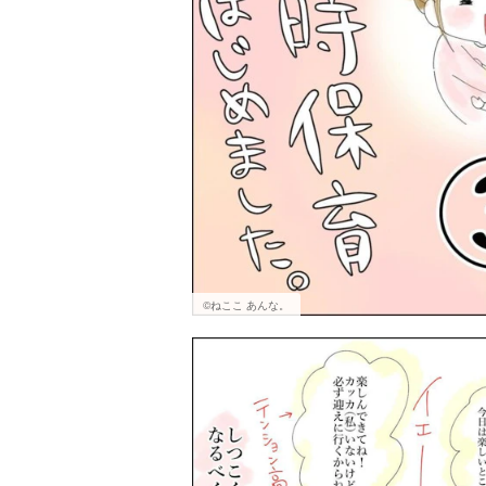
©ねここ あんな。