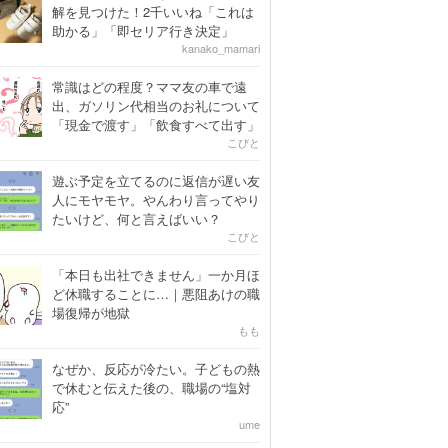
解を見つけた！2千いいね「これは
助かる」「即セリア行き決定」
kanako_mamari
常識はどの程度？ママ友の車で遠
出、ガソリン代相当のお礼について
「現金で渡す」「飲食すべて出す」
こびと
遊ぶ予定を立てるのに返信が遅い友
人にモヤモヤ。やんわり言ってやり
たいけど、何と言えばいい？
こびと
「本日も出社できません」一か月ほ
ど休職することに…｜悪阻あけの職
場復帰が地獄
もも
なぜか、反応が冷たい。子どもの熱
で休むと伝えた後の、職場の“塩対
応”
ume