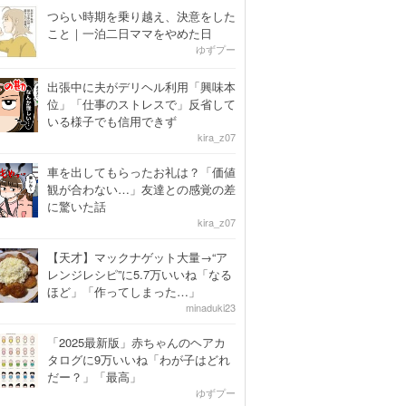
つらい時期を乗り越え、決意をした
こと｜一泊二日ママをやめた日
ゆずプー
出張中に夫がデリヘル利用「興味本
位」「仕事のストレスで」反省して
いる様子でも信用できず
kira_z07
車を出してもらったお礼は？「価値
観が合わない…」友達との感覚の差
に驚いた話
kira_z07
【天才】マックナゲット大量→“ア
レンジレシピ”に5.7万いいね「なる
ほど」「作ってしまった…」
minaduki23
「2025最新版」赤ちゃんのヘアカ
タログに9万いいね「わが子はどれ
だー？」「最高」
ゆずプー