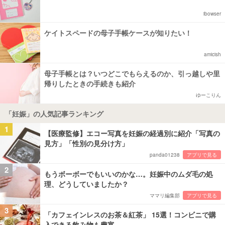
ibowser
ケイトスペードの母子手帳ケースが知りたい！
amicish
母子手帳とは？いつどこでもらえるのか、引っ越しや里
帰りしたときの手続きも紹介
ゆーこりん
「妊娠」の人気記事ランキング
1
【医療監修】エコー写真を妊娠の経過別に紹介「写真の
見方」「性別の見分け方」
panda01238
アプリで見る
2
もうボーボーでもいいのかな…。妊娠中のムダ毛の処
理、どうしていましたか？
ママリ編集部
アプリで見る
3
「カフェインレスのお茶＆紅茶」 15選！コンビニで購
入できる飲み物も豊富