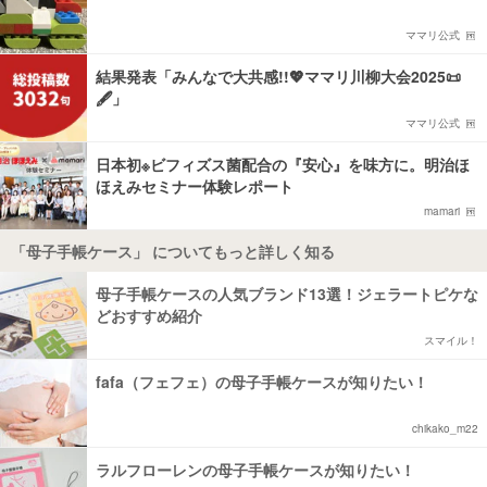
ママリ公式
結果発表「みんなで大共感!!💖ママリ川柳大会2025📜
🖋️」
ママリ公式
日本初※ビフィズス菌配合の『安心』を味方に。明治ほ
ほえみセミナー体験レポート
mamari
「母子手帳ケース」 についてもっと詳しく知る
母子手帳ケースの人気ブランド13選！ジェラートピケな
どおすすめ紹介
スマイル！
fafa（フェフェ）の母子手帳ケースが知りたい！
chikako_m22
ラルフローレンの母子手帳ケースが知りたい！