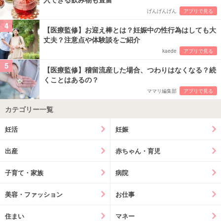
げんげんげん
アプリで見る
4
【医療監修】お迎え棒とは？妊娠中の性行為はしても大
丈夫？注意点や体験談をご紹介
kaede
アプリで見る
5
【医療監修】稽留流産した場合、つわりはなくなる？続
くことはあるの？
ママリ編集部
アプリで見る
カテゴリー一覧
妊活
妊娠
出産
赤ちゃん・育児
子育て・家族
病院
美容・ファッション
お仕事
住まい
マネー