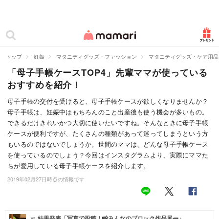
カテゴリー一覧
ママリ
妊活
トップ
妊娠
マタニティグッズ・ファッション
マタニティグッズ・ケア用品
「母子手帳ケースTOP4」先輩ママが使っている
妊娠
おすすめを紹介！
出産
母子手帳の交付を受けると、母子手帳ケースが欲しくなりませんか？
母子手帳は、妊娠中はもちろんのこと出産後も使う機会が多いもの。
赤ちゃん・育児
できるだけきれいかつ大切に使いたいですね。そんなときに母子手帳
子育て・家族
ケースが便利ですが、たくさんの種類があって迷ってしまうという方
もいるのではないでしょうか。世間のママは、どんな母子手帳ケース
病院
を使っているのでしょう？今回はインスタグラムより、実際にママた
ちが愛用している母子手帳ケースを紹介します。
美容・ファッション
2019年02月27日時点の情報です
お仕事
住まい
結果発表「写真で投稿！📸みんなのブロック作品展🧱」