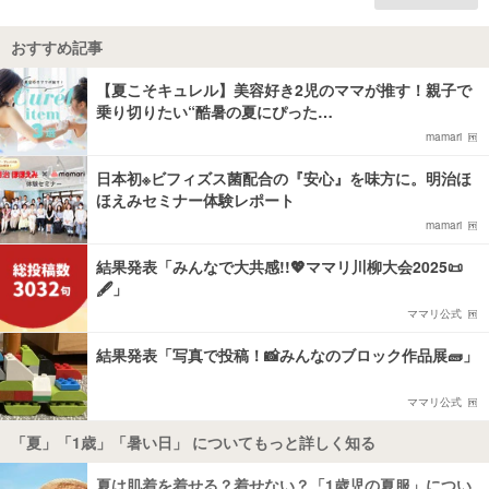
おすすめ記事
【夏こそキュレル】美容好き2児のママが推す！親子で
乗り切りたい“酷暑の夏にぴった…
mamari
日本初※ビフィズス菌配合の『安心』を味方に。明治ほ
ほえみセミナー体験レポート
mamari
結果発表「みんなで大共感!!💖ママリ川柳大会2025📜
🖋️」
ママリ公式
結果発表「写真で投稿！📸みんなのブロック作品展🧱」
ママリ公式
「夏」「1歳」「暑い日」 についてもっと詳しく知る
夏は肌着を着せる？着せない？「1歳児の夏服」につい