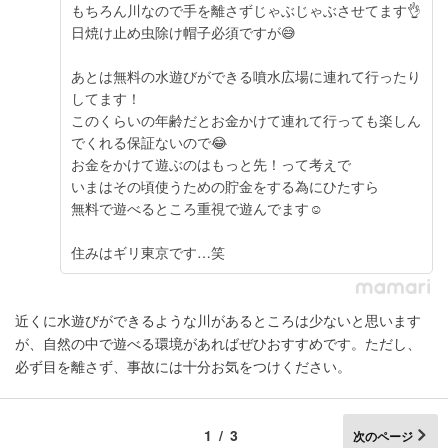
もちろん川なので手を離さずじゃぶじゃぶさせてます👌
日焼け止め虫除け帽子必須ですが😅
あとは無料の水遊びができる噴水広場に連れて行ったり
してます！
このくらいの年齢だとお金かけて連れて行っても楽しん
でくれる保証ないので😂
お金をかけて遊ぶのはもっと先！って考えで
いまはその頃使うための貯金をする為にひたすら
無料で遊べるところ重視で遊んでます☺️
住みはギリ東京です…笑
近くに水遊びができるような川があるところは少ないと思います
が、自然の中で遊べる環境があればぜひおすすめです。ただし、
必ず目を離さず、事故には十分お気をつけください。
1/3
次のページ