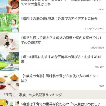
てママの意見はこれ
ume
4歳向けの夏の遊び5選！外遊びのアイデアもご紹介
シンクアフェーズ
1歳児と何して遊ぶ？１歳児の特徴や室内＆室外でおす
すめの遊び方
Meow-Meow
1歳～3歳児におすすめな三輪車の選び方・おすすめ12
選
kira_z07
【1歳児の食事】調味料の選び方や使い方のポイント
は？
towa
「子育て・家族」の人気記事ランキング
1
5歳差は子育ての世界が変わる!?「2人目はいつにしよ