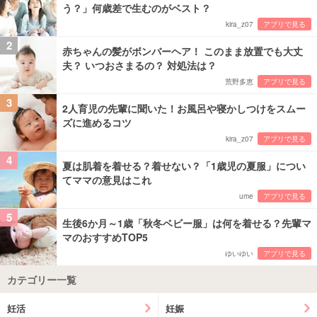
う？」何歳差で生むのがベスト？
kira_z07
アプリで見る
2
赤ちゃんの髪がボンバーヘア！ このまま放置でも大丈
夫？ いつおさまるの？ 対処法は？
荒野多恵
アプリで見る
3
2人育児の先輩に聞いた！お風呂や寝かしつけをスムー
ズに進めるコツ
kira_z07
アプリで見る
4
夏は肌着を着せる？着せない？「1歳児の夏服」につい
てママの意見はこれ
ume
アプリで見る
5
生後6か月～1歳「秋冬ベビー服」は何を着せる？先輩マ
マのおすすめTOP5
ゆいゆい
アプリで見る
カテゴリー一覧
妊活
妊娠