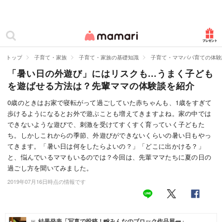
カテゴリー一覧
ママリ
妊活
トップ
子育て・家族
子育て・家族の基礎知識
子育て・ママパパ育ての体験
「暑い日の外遊び」にはリスクも…うまく子ども
妊娠
を遊ばせる方法は？先輩ママの体験談を紹介
出産
0歳のときはお家で寝転がって過ごしていた赤ちゃんも、1歳をすぎて
歩けるようになるとお外で遊ぶことも増えてきますよね。家の中では
赤ちゃん・育児
できないような遊びで、刺激を受けてすくすく育っていく子どもた
子育て・家族
ち。しかしこれからの季節、外遊びができないくらいの暑い日もやっ
てきます。「暑い日は何をしたらよいの？」「どこに出かける？」
病院
と、悩んでいるママもいるのでは？今回は、先輩ママたちに夏の日の
過ごし方を聞いてみました。
美容・ファッション
2019年07月16日時点の情報です
お仕事
住まい
結果発表「写真で投稿！📸みんなのブロック作品展🧱」