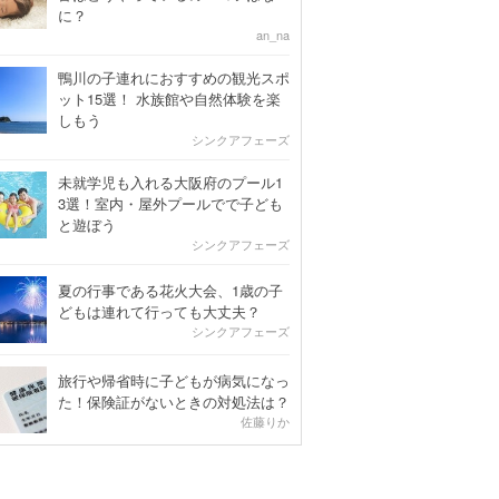
に？
an_na
鴨川の子連れにおすすめの観光スポ
ット15選！ 水族館や自然体験を楽
しもう
シンクアフェーズ
未就学児も入れる大阪府のプール1
3選！室内・屋外プールでで子ども
と遊ぼう
シンクアフェーズ
夏の行事である花火大会、1歳の子
どもは連れて行っても大丈夫？
シンクアフェーズ
旅行や帰省時に子どもが病気になっ
た！保険証がないときの対処法は？
佐藤りか