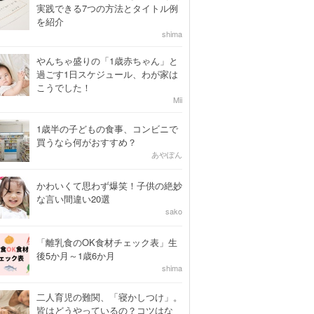
実践できる7つの方法とタイトル例
を紹介
shima
やんちゃ盛りの「1歳赤ちゃん」と
過ごす1日スケジュール、わが家は
こうでした！
Mii
1歳半の子どもの食事、コンビニで
買うなら何がおすすめ？
あやぽん
かわいくて思わず爆笑！子供の絶妙
な言い間違い20選
sako
「離乳食のOK食材チェック表」生
後5か月～1歳6か月
shima
二人育児の難関、「寝かしつけ」。
皆はどうやっているの？コツはな