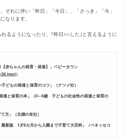
す。それに伴い「昨日」「今日」、「さっき」「今」
うになります。
られるようになったり、｢昨日○○した｣と言えるように
ヶ月【赤ちゃんの発育・発達】」ベビータウン
/26.html
）
すい子どもの発達と保育のコツ」（ナツメ社）
発達と保育の本」（0～6歳 子どもの社会性の発達と保育の
育て方」（主婦の友社）
 最新版 1才6カ月から入園まで子育て大百科」（ベネッセコ