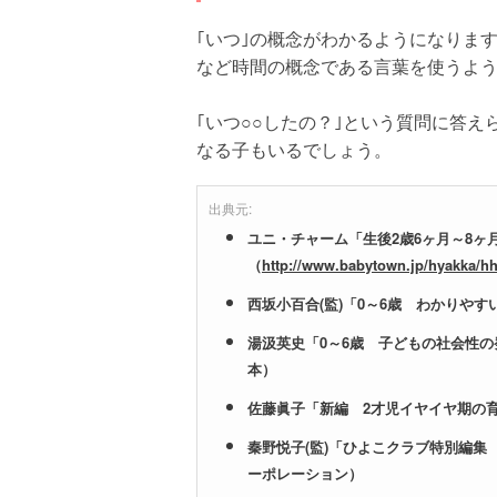
｢いつ｣の概念がわかるようになりま
など時間の概念である言葉を使うよ
｢いつ○○したの？｣という質問に答え
なる子もいるでしょう。
出典元:
ユニ・チャーム「生後2歳6ヶ月～8
（
http://www.babytown.jp/hyakka/hh
西坂小百合(監)「0～6歳 わかりや
湯汲英史「0～6歳 子どもの社会性の
本）
佐藤眞子「新編 2才児イヤイヤ期の
秦野悦子(監)「ひよこクラブ特別編集
ーポレーション）