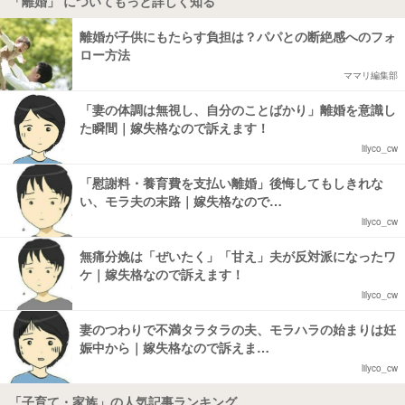
「離婚」 についてもっと詳しく知る
離婚が子供にもたらす負担は？パパとの断絶感へのフォ
ロー方法
ママリ編集部
「妻の体調は無視し、自分のことばかり」離婚を意識し
た瞬間｜嫁失格なので訴えます！
lilyco_cw
「慰謝料・養育費を支払い離婚」後悔してもしきれな
い、モラ夫の末路｜嫁失格なので…
lilyco_cw
無痛分娩は「ぜいたく」「甘え」夫が反対派になったワ
ケ｜嫁失格なので訴えます！
lilyco_cw
妻のつわりで不満タラタラの夫、モラハラの始まりは妊
娠中から｜嫁失格なので訴えま…
lilyco_cw
「子育て・家族」の人気記事ランキング