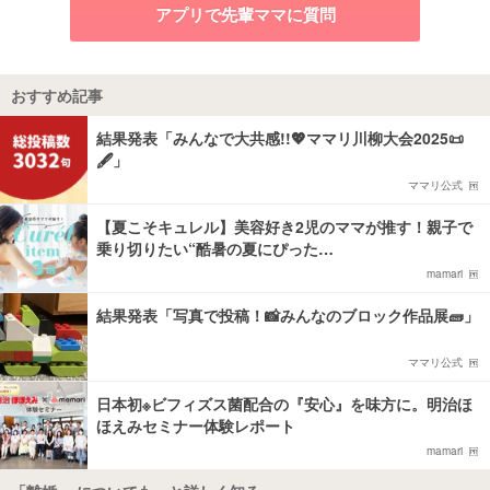
アプリで先輩ママに質問
おすすめ記事
結果発表「みんなで大共感!!💖ママリ川柳大会2025📜
🖋️」
ママリ公式
【夏こそキュレル】美容好き2児のママが推す！親子で
乗り切りたい“酷暑の夏にぴった…
mamari
結果発表「写真で投稿！📸みんなのブロック作品展🧱」
ママリ公式
日本初※ビフィズス菌配合の『安心』を味方に。明治ほ
ほえみセミナー体験レポート
mamari