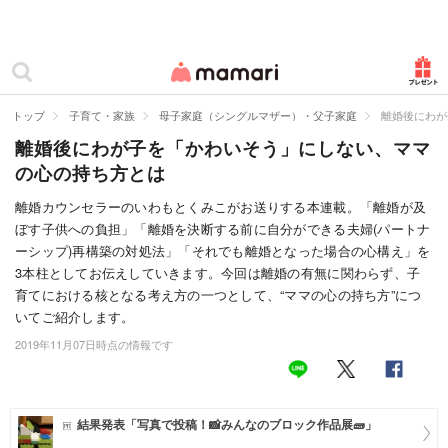
カテゴリー一覧
ママリ
妊活
トップ
子育て・家族
母子家庭（シングルマザー）・父子家庭
離婚後にわが
離婚後にわが子を「かわいそう」にしない、ママ
妊娠
の心の持ち方とは
出産
離婚カウンセラーのいわもとくみこがお送りする本連載。「離婚が及
ぼす子供への負担」「離婚を決断する前に自分ができる夫婦(パートナ
赤ちゃん・育児
ーシップ)再構築の対処法」「それでも離婚となった場合の心構え」を
子育て・家族
3本柱としてお伝えしていきます。今回は離婚の有無に関わらず、子
育てにおける核となる考え方の一つとして、“ママの心の持ち方”につ
病院
いてご紹介します。
2019年11月07日時点の情報です
美容・ファッション
お仕事
結果発表「写真で投稿！📸みんなのブロック作品展🧱」
住まい