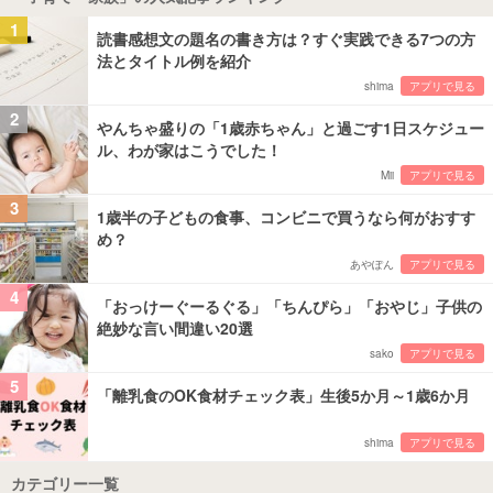
1
読書感想文の題名の書き方は？すぐ実践できる7つの方
法とタイトル例を紹介
shima
アプリで見る
2
やんちゃ盛りの「1歳赤ちゃん」と過ごす1日スケジュー
ル、わが家はこうでした！
Mii
アプリで見る
3
1歳半の子どもの食事、コンビニで買うなら何がおすす
め？
あやぽん
アプリで見る
4
「おっけーぐーるぐる」「ちんぴら」「おやじ」子供の
絶妙な言い間違い20選
sako
アプリで見る
5
「離乳食のOK食材チェック表」生後5か月～1歳6か月
shima
アプリで見る
カテゴリー一覧