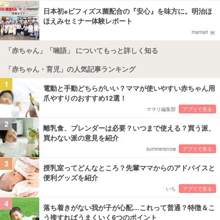
日本初※ビフィズス菌配合の『安心』を味方に。明治ほ
ほえみセミナー体験レポート
mamari
「赤ちゃん」「喃語」 についてもっと詳しく知る
「赤ちゃん・育児」の人気記事ランキング
1
電動と手動どちらがいい？ママが使いやすい赤ちゃん用
爪やすりのおすすめ12選！
ママリ編集部
アプリで見る
2
離乳食、ブレンダーは必要？いつまで使える？買う派、
買わない派の意見を紹介
summersnow
アプリで見る
3
授乳室ってどんなところ？先輩ママからのアドバイスと
便利グッズを紹介
いち
アプリで見る
4
落ち着きがない我が子が心配…これって普通？特徴＆こ
う接すればうまくいく6つのポイント