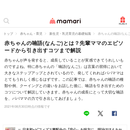
カテゴリー一覧
ママリ
妊活
トップ
赤ちゃん・育児
新生児・乳児育児の基礎知識
赤ちゃんの喃語(なん
赤ちゃんの喃語(なんご)とは？先輩ママのエピソ
妊娠
ードから引き出すコツまで解説
出産
赤ちゃんが声を発すると、成長していることが実感できてうれしいも
のですよね。特に赤ちゃんの「喃語(なんご)」は言葉の習得において
赤ちゃん・育児
大きなステップアップとされているので、発してくれればパパママは
子育て・家族
とてもうれしく感じるはずです。この記事では、赤ちゃんの喃語の種
類や例、クーイングとの違いをお話した後に、喃語を引き出すための
病院
コツについて解説していきます。赤ちゃんの成長にとって大切な喃語
を、パパママの力で引き出してあげましょう。
美容・ファッション
2021年08月30日時点の情報です
お仕事
住まい
日本初※ビフィズス菌配合の『安心』を味方に。明治ほほえみセ