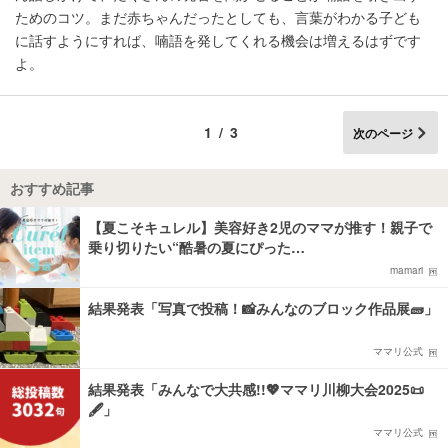
ためのコツ。まだ赤ちゃんだったとしても、言葉がわかる子ども
に話すようにすれば、喃語を発してくれる機会は増えるはずです
よ。
1/3
次のページ
おすすめ記事
【夏こそキュレル】美容好き2児のママが推す！親子で
乗り切りたい“酷暑の夏にぴった…
mamari
結果発表「写真で投稿！📸みんなのブロック作品展🧱」
ママリ公式
結果発表「みんなで大共感!!💖ママリ川柳大会2025📜
🖋️」
ママリ公式