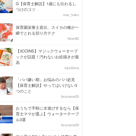
G【保育士解説】1歳にも伝わるし
つけのコツ
mao_hoiku
保育園栄養士直伝、スイカの種が一
瞬でとれる切り方テク
hikari82
【3COINS】マジックウォーターブ
ックが話題！汚れないお絵描きが最
高
kiko50ma
「パパ嫌い期」お悩みのパパ必見
【保育士解説】やってはいけない3
つのこと
itsumama55
おうちで手軽に水遊びするなら【保
育士ママが選ぶ】ウォーターテーブ
ル3選
itsumama55