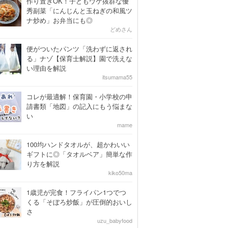
作り置きOK！子どもウケ抜群な優
秀副菜「にんじんと玉ねぎの和風ツ
ナ炒め」お弁当にも◎
どめさん
便がついたパンツ「洗わずに返され
る」ナゾ【保育士解説】園で洗えな
い理由を解説
itsumama55
コレが最適解！保育園・小学校の申
請書類「地図」の記入にもう悩まな
い
mame
100均ハンドタオルが、超かわいい
ギフトに◎「タオルベア」簡単な作
り方を解説
kiko50ma
1歳児が完食！フライパン1つでつ
くる「そぼろ炒飯」が圧倒的おいし
さ
uzu_babyfood