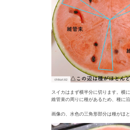
©︎hikari.82
スイカはまず横半分に切ります。横に
維管束の周りに種があるため、種に
画像の、水色の三角形部分は種がほ