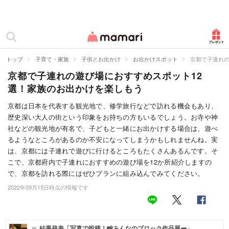
カテゴリー一覧
ママリ
妊活
トップ
子育て・家族
子供とお出かけ
お出かけスポット
京都で子連れの
京都で子連れの遊び場におすすめスポット12
妊娠
選！家族のお出かけを楽しもう
出産
京都は日本を代表する観光地で、修学旅行などで訪れる機会もあり、
歴史深い大人の街という印象をお持ちの方もいるでしょう。お寺や神
赤ちゃん・育児
社などの観光地が有名で、子どもと一緒にお出かけする場合は、遊べ
子育て・家族
るようなところがあるのか不安になってしまうかもしれませんね。実
は、京都には子連れで遊びに行けるところもたくさんあるんです。そ
病院
こで、京都府内で子連れにおすすめの遊び場を12か所紹介しますの
で、京都を訪れる際にはぜひプランに組み込んでみてください。
美容・ファッション
2022年09月15日時点の情報です
お仕事
住まい
結果発表「写真で投稿！📸みんなのブロック作品展🧱」