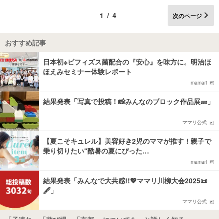
1/4
次のページ
おすすめ記事
日本初※ビフィズス菌配合の『安心』を味方に。明治ほ
ほえみセミナー体験レポート
mamari
結果発表「写真で投稿！📸みんなのブロック作品展🧱」
ママリ公式
【夏こそキュレル】美容好き2児のママが推す！親子で
乗り切りたい“酷暑の夏にぴった…
mamari
結果発表「みんなで大共感!!💖ママリ川柳大会2025📜
🖋️」
ママリ公式