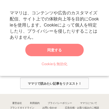
フォローしてね！ママリ公式アカウント
ママリは、コンテンツや広告のカスタマイズ
妊娠〜子育て中のお役立ち情報を配信中
配信、サイト上での体験向上等を目的にCook
ieを使用します。Cookieによって個人を特定
したり、プライバシーを侵したりすることは
ありません。
ママリからのお知らせ
同意する
今ママリで読みたい記事は何ですか？
Cookieを無効化
ママリ編集部がみなさんのご意見をもとに記事を作成させていただきま
す！
ママリで読みたい記事をリクエスト！
運営会社
利用規約
プライバシーポリシー
ママリについて
ブランドガイドライン
お問い合わせ
広告出稿・お取り組みのご相談