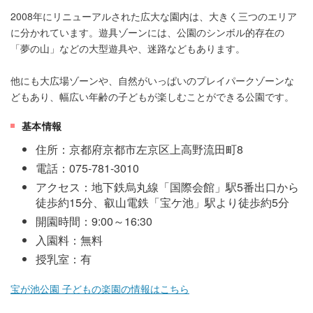
2008年にリニューアルされた広大な園内は、大きく三つのエリア
に分かれています。遊具ゾーンには、公園のシンボル的存在の
「夢の山」などの大型遊具や、迷路などもあります。
他にも大広場ゾーンや、自然がいっぱいのプレイパークゾーンな
どもあり、幅広い年齢の子どもが楽しむことができる公園です。
基本情報
住所：京都府京都市左京区上高野流田町8
電話：075-781-3010
アクセス：地下鉄烏丸線「国際会館」駅5番出口から
徒歩約15分、叡山電鉄「宝ケ池」駅より徒歩約5分
開園時間：9:00～16:30
入園料：無料
授乳室：有
宝が池公園 子どもの楽園の情報はこちら