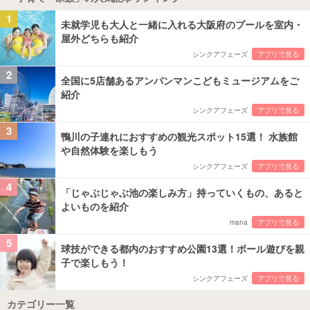
1
未就学児も大人と一緒に入れる大阪府のプールを室内・
屋外どちらも紹介
シンクアフェーズ
アプリで見る
2
全国に5店舗あるアンパンマンこどもミュージアムをご
紹介
シンクアフェーズ
アプリで見る
3
鴨川の子連れにおすすめの観光スポット15選！ 水族館
や自然体験を楽しもう
シンクアフェーズ
アプリで見る
4
「じゃぶじゃぶ池の楽しみ方」持っていくもの、あると
よいものを紹介
mana
アプリで見る
5
球技ができる都内のおすすめ公園13選！ボール遊びを親
子で楽しもう！
シンクアフェーズ
アプリで見る
カテゴリー一覧