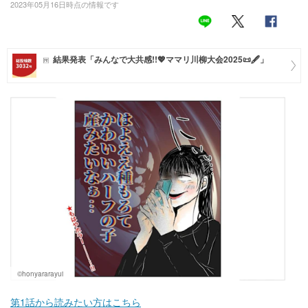
2023年05月16日時点の情報です
マネー
トレンド・イベント
結果発表「みんなで大共感!!💖ママリ川柳大会2025📜🖋️」
©honyararayui
第1話から読みたい方はこちら