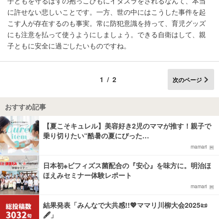
子どもを守るはずの抱っこひもにイタズラをされるなんて、本当
に許せない悲しいことです。一方、世の中にはこうした事件を起
こす人が存在するのも事実。常に防犯意識を持って、育児グッズ
にも注意を払って使うようにしましょう。できる自衛はして、親
子ともに安全に過ごしたいものですね。
1/2
次のページ
おすすめ記事
【夏こそキュレル】美容好き2児のママが推す！親子で
乗り切りたい“酷暑の夏にぴった…
mamari
日本初※ビフィズス菌配合の『安心』を味方に。明治ほ
ほえみセミナー体験レポート
mamari
結果発表「みんなで大共感!!💖ママリ川柳大会2025📜
🖋️」