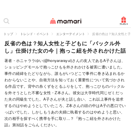
カテゴリー一覧
ママリ
妊活
トップ
トレンド・イベント
エンターテイメント
反省の色は？知人女性と子
反省の色は？知人女性と子どもに「バックル外
妊娠
し」仕掛けた女の今｜抱っこ紐を外されかけた話
出産
著者・ホニャララゆい(@honyararayui)さんの友人であるA子さんは、
ショッピングモールで抱っこひもを外されかける被害に遭いました。
赤ちゃん・育児
事件の経緯をたどりながら、誰もがいつどこで事件に巻き込まれるか
子育て・家族
わからないことや、自衛方法を知っておく重要性について気づかされ
る作品です。背中の糸くずをとるふりをして、抱っこひものバックル
病院
を外そうとした不審な女性・Z本さん。彼女は大学時代同じゼミだっ
た夫の同級生でした。A子さんが夫と話し合い、これ以上事件を追求
美容・ファッション
するのはやめようとしていたころ、Z本さんの頭の中はA子の悪口でい
っぱいでした。しかしもうあの夫婦に執着するのはやめようと思い、
お仕事
次の相手を探すべく携帯を手に取り…？『抱っこ紐を外されかけた
話』第32話をごらんください。
住まい