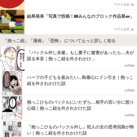
ママリ公式
結果発表「写真で投稿！📸みんなのブロック作品展🧱」
ママリ公式
「抱っこ紐」「漫画」「恐怖」 についてもっと詳しく知る
「バックル外し未遂」もし妻子に被害があったら…夫が
語る本音｜抱っこ紐を外されかけ…
ochibis
ハーフの子どもを産みたい...執着心にドン引き｜抱っこ
紐を外されかけた話
ochibis
抱っこひものバックルにいたずら…相手の言い分に怒り
心頭｜抱っこ紐を外されかけた話
ochibis
「抱っこひものバックル外し」犯人の女の思考回路が怖
い｜抱っこ紐を外されかけた話