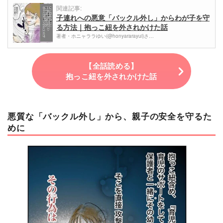
関連記事:
子連れへの悪意「バックル外し」からわが子を守
る方法｜抱っこ紐を外されかけた話
著者・ホニャララゆい(@honyararayui)さ…
【全話読める】
抱っこ紐を外されかけた話
悪質な「バックル外し」から、親子の安全を守るた
めに