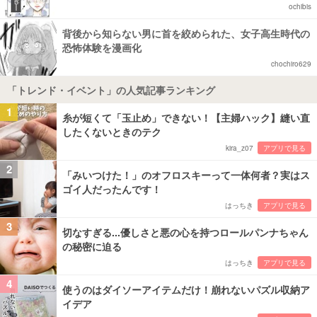
ochibis
背後から知らない男に首を絞められた、女子高生時代の
恐怖体験を漫画化
chochiro629
「トレンド・イベント」の人気記事ランキング
1
糸が短くて「玉止め」できない！【主婦ハック】縫い直
したくないときのテク
kira_z07
アプリで見る
2
「みいつけた！」のオフロスキーって一体何者？実はス
ゴイ人だったんです！
はっちき
アプリで見る
3
切なすぎる...優しさと悪の心を持つロールパンナちゃん
の秘密に迫る
はっちき
アプリで見る
4
使うのはダイソーアイテムだけ！崩れないパズル収納ア
イデア