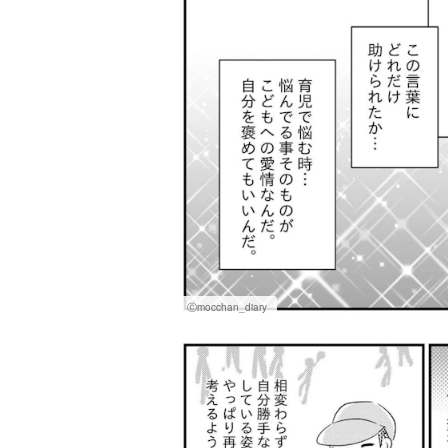
Ⓒmocchan_diary