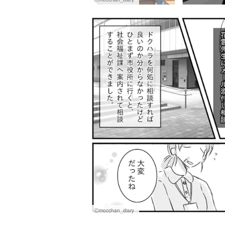
Ⓒmocchan_diary