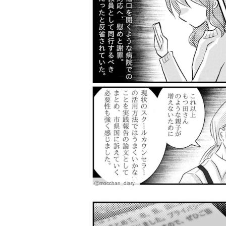
Ⓒmocchan_diary