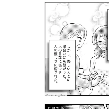
Ⓒmocchan_diary