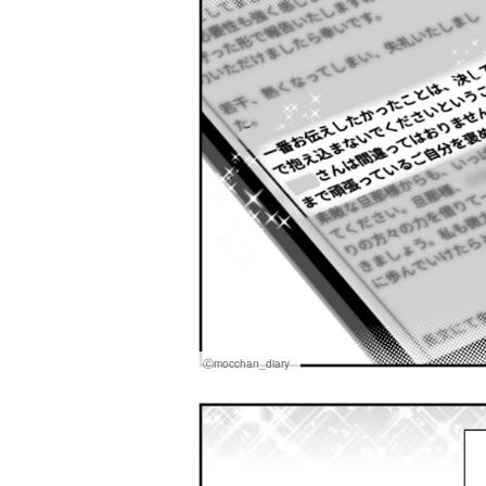
Ⓒmocchan_diary