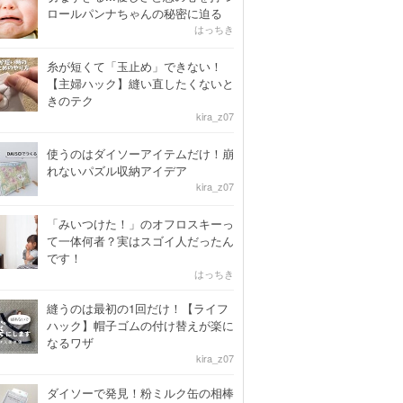
ロールパンナちゃんの秘密に迫る
はっちき
糸が短くて「玉止め」できない！
【主婦ハック】縫い直したくないと
きのテク
kira_z07
使うのはダイソーアイテムだけ！崩
れないパズル収納アイデア
kira_z07
「みいつけた！」のオフロスキーっ
て一体何者？実はスゴイ人だったん
です！
はっちき
縫うのは最初の1回だけ！【ライフ
ハック】帽子ゴムの付け替えが楽に
なるワザ
kira_z07
ダイソーで発見！粉ミルク缶の相棒