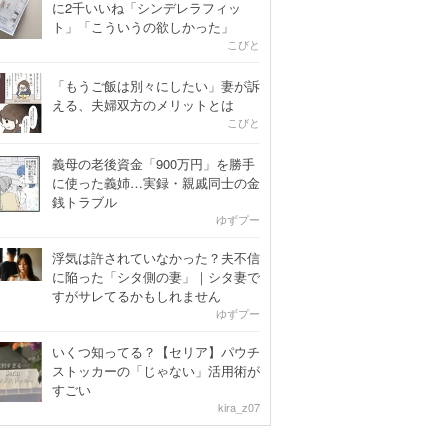
に2千いいね「シンデレラフィッ
ト」「こういうの欲しかった」
こびと
「もうご飯は別々にしたい」妻が訴
える、夫婦双方のメリットとは
こびと
義母の老後資金「900万円」を勝手
に使った義姉…実録・親戚同士の金
銭トラブル
ゆずプー
浮気は許されていなかった？夫不信
に陥った「シタ側の妻」｜シタ妻で
すがサレてるかもしれません
ゆずプー
いくつ知ってる？【セリア】パウチ
ストッカーの「じゃない」活用術が
すごい
kira_z07