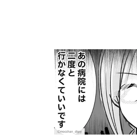
Ⓒmocchan_diary