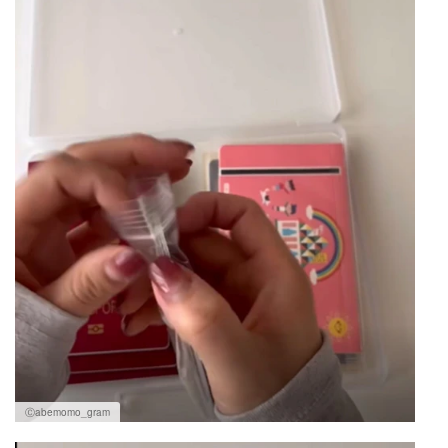
Ⓒabemomo_gram