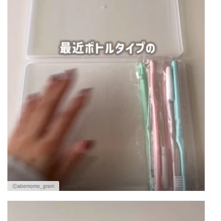
Ⓒabemomo_gram