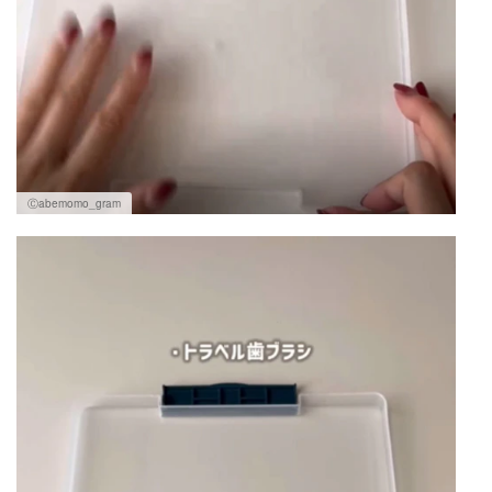
Ⓒabemomo_gram