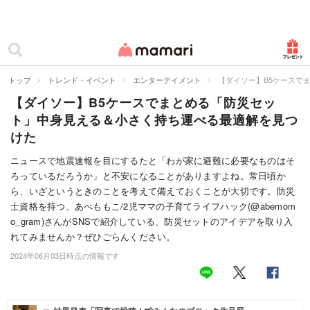
カテゴリー一覧
ママリ
妊活
トップ
トレンド・イベント
エンターテイメント
【ダイソー】B5ケースで
【ダイソー】B5ケースでまとめる「防災セッ
妊娠
ト」中身見える＆小さく持ち運べる最適解を見つ
出産
けた
赤ちゃん・育児
ニュースで地震速報を目にするたと「わが家に避難に必要なものはそ
ろっているだろうか」と不安になることがありますよね。常日頃か
子育て・家族
ら、いざというときのことを考えて備えておくことが大切です。防災
士資格を持つ、あべももこ/2児ママの子育てライフハック(@abemom
病院
o_gram)さんがSNSで紹介している、防災セットのアイデアを取り入
れてみませんか？ぜひごらんください。
美容・ファッション
2024年06月03日時点の情報です
お仕事
住まい