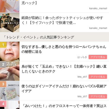
児ハック】
kanako_mamari
紙袋が収納に！余ったポケットティッシュが使いやす
く！【ライフハック】で快適で使…
kanako_mamari
「トレンド・イベント」の人気記事ランキング
1
切なすぎる...優しさと悪の心を持つロールパンナちゃん
の秘密に迫る
はっちき
アプリで見る
2
糸が短くて「玉止め」できない！【主婦ハック】縫い直
したくないときのテク
kira_z07
アプリで見る
3
使うのはダイソーアイテムだけ！崩れないパズル収納ア
イデア
kira_z07
アプリで見る
4
「みいつけた！」のオフロスキーって一体何者？実はス