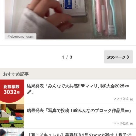
Ⓒabemomo_gram
1/3
次のページ
おすすめ記事
結果発表「みんなで大共感!!💖ママリ川柳大会2025📜
🖋️」
ママリ公式
結果発表「写真で投稿！📸みんなのブロック作品展🧱」
ママリ公式
【夏こそキュレル】美容好き2児のママが推す！親子で