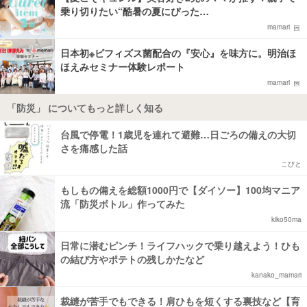
乗り切りたい“酷暑の夏にぴった…
mamari
日本初※ビフィズス菌配合の『安心』を味方に。明治ほ
ほえみセミナー体験レポート
mamari
「防災」 についてもっと詳しく知る
台風で停電！1歳児を連れて避難…日ごろの備えの大切
さを痛感した話
こびと
もしもの備えを総額1000円で【ダイソー】100均マニア
流「防災ボトル」作ってみた
kiko50ma
日常に潜むピンチ！ライフハックで乗り越えよう！ひも
の結び方やポテトの残しかたなど
kanako_mamari
裁縫が苦手でもできる！肩ひもを短くする裏技など【育