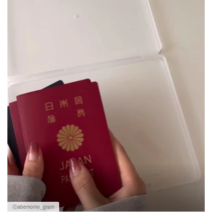
Ⓒabemomo_gram