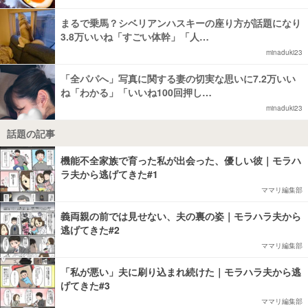
まるで乗馬？シベリアンハスキーの座り方が話題になり
3.8万いいね「すごい体幹」「人…
minaduki23
「全パパへ」写真に関する妻の切実な思いに7.2万いい
ね「わかる」「いいね100回押し…
minaduki23
話題の記事
機能不全家族で育った私が出会った、優しい彼｜モラハ
ラ夫から逃げてきた#1
ママリ編集部
義両親の前では見せない、夫の裏の姿｜モラハラ夫から
逃げてきた#2
ママリ編集部
「私が悪い」夫に刷り込まれ続けた｜モラハラ夫から逃
げてきた#3
ママリ編集部