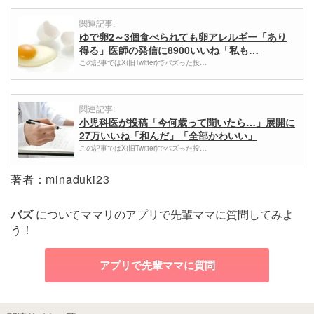
関連記事:
ゆで卵2～3個食べられても卵アレルギー「あり
得る」医師の発信に8900いいね「私も…
この記事ではX(旧Twitter)でバズった投…
関連記事:
小児科医が投稿「今何歳って聞いたら…」展開に
27万いいね「和んだ」「全部かわいい」
この記事ではX(旧Twitter)でバズった投…
著者：minaduki23
バズ
についてママリのアプリで先輩ママに質問してみよ
う！
アプリで先輩ママに質問