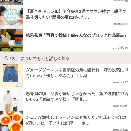
mamari
【夏こそキュレル】美容好き2児のママが推す！親子で
乗り切りたい“酷暑の夏にぴった…
mamari
結果発表「写真で投稿！📸みんなのブロック作品展🧱」
ママリ公式
「バズ」 についてもっと詳しく知る
ダメージジーンズを自閉症の弟に縫われ…姉の投稿に14
万いいね「優しい弟さん」「世界…
minaduki23
思春期の頃「父親が嫌いじゃなかった」娘の理由に17万
いいね「素敵なお父様」「世界…
minaduki23
シェフが激推し！ラーメン店も知りたい味玉レシピに3.
6万いいね「子どもに好評」「ホ…
minaduki23