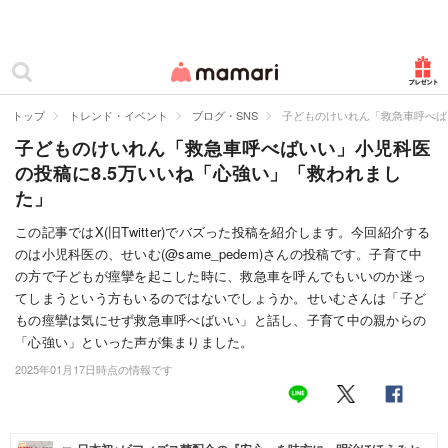
カテゴリー一覧
ママリ
妊活
トップ
トレンド・イベント
ブログ・SNS
子どものけいれん「救急車呼べば
子どものけいれん「救急車呼べばいい」小児科医
妊娠
の投稿に8.5万いいね「心強い」「救われまし
出産
た」
赤ちゃん・育児
この記事ではX(旧Twitter)でバズった投稿を紹介します。今回紹介する
のは小児科医の、せいむ(@same_pedem)さんの投稿です。子育て中
子育て・家族
の方で子どもが痙攣を起こした時に、救急車を呼んでもいいのか迷っ
てしまうという方もいるのではないでしょうか。せいむさんは「子ど
病院
もの痙攣は気にせず救急車呼べばいい」と話し、子育て中の親からの
「心強い」といった声が集まりました。
美容・ファッション
2025年01月17日時点の情報です
お仕事
住まい