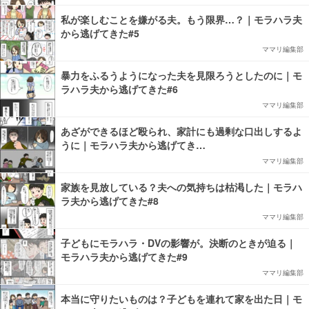
私が楽しむことを嫌がる夫。もう限界…？｜モラハラ夫
から逃げてきた#5
ママリ編集部
暴力をふるうようになった夫を見限ろうとしたのに｜モ
ラハラ夫から逃げてきた#6
ママリ編集部
あざができるほど殴られ、家計にも過剰な口出しするよ
うに｜モラハラ夫から逃げてき…
ママリ編集部
家族を見放している？夫への気持ちは枯渇した｜モラハ
ラ夫から逃げてきた#8
ママリ編集部
子どもにモラハラ・DVの影響が。決断のときが迫る｜
モラハラ夫から逃げてきた#9
ママリ編集部
本当に守りたいものは？子どもを連れて家を出た日｜モ