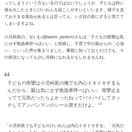
ってしまうという方もいるのではないでしょうか。子どもは特に
熱を出したときにけいれんを起こしやすいといいます。様子を見
ておさまる場合があるとは言っても、いざ目の前にすると慌てて
しまいますよね。
小児科医の、せいむ(@same_pedem)さんは「子どもの痙攣は気
にせず救急車呼べばいい」と投稿し、子育て中の親からの「心強
い」といった声が集まりました。事前に知っておくだけでも、そ
の状況になっても少し冷静になれるかもしれませんね。
子どもの痙攣は小児科医の俺でも内心ドキドキするも
んだから、親は気にせず救急車呼べばいい。痙攣止ま
ってて元気だったらよかったねってバイバイしてタッ
※1
チしてアンパンマンのシール渡すだけよ。
「小児科医でも子どものけいれんは内心ドキドキする」「元気だ