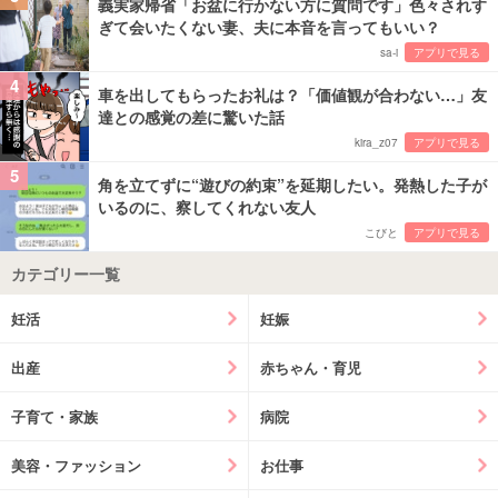
義実家帰省「お盆に行かない方に質問です」色々されす
ぎて会いたくない妻、夫に本音を言ってもいい？
sa-i
アプリで見る
4
車を出してもらったお礼は？「価値観が合わない…」友
達との感覚の差に驚いた話
kira_z07
アプリで見る
5
角を立てずに“遊びの約束”を延期したい。発熱した子が
いるのに、察してくれない友人
こびと
アプリで見る
カテゴリー一覧
妊活
妊娠
出産
赤ちゃん・育児
子育て・家族
病院
美容・ファッション
お仕事