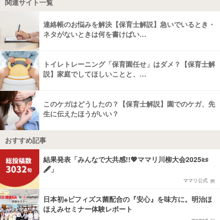
関連サイト一覧
連絡帳のお悩みを解決【保育士解説】急いでいるとき・
ネタがないときは何を書けばい…
トイレトレーニング「保育園任せ」はダメ？【保育士解
説】家庭でしてほしいことと、…
このケガはどうしたの？【保育士解説】園でのケガ、先
生に伝えたほうがいい？
おすすめ記事
結果発表「みんなで大共感!!💖ママリ川柳大会2025📜
🖋️」
ママリ公式
日本初※ビフィズス菌配合の『安心』を味方に。明治ほ
ほえみセミナー体験レポート