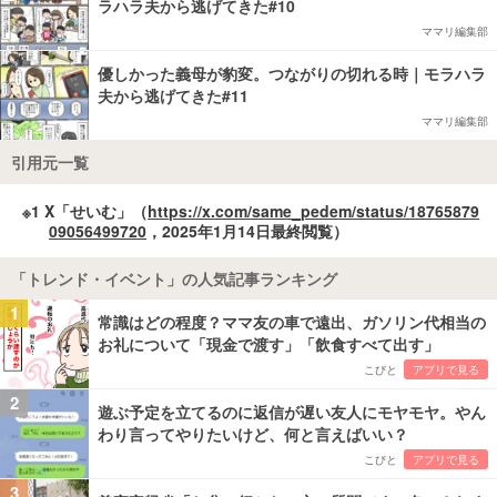
ラハラ夫から逃げてきた#10
ママリ編集部
優しかった義母が豹変。つながりの切れる時｜モラハラ
夫から逃げてきた#11
ママリ編集部
引用元一覧
※1 X「せいむ」（
https://x.com/same_pedem/status/18765879
09056499720
，2025年1月14日最終閲覧）
「トレンド・イベント」の人気記事ランキング
1
常識はどの程度？ママ友の車で遠出、ガソリン代相当の
お礼について「現金で渡す」「飲食すべて出す」
こびと
アプリで見る
2
遊ぶ予定を立てるのに返信が遅い友人にモヤモヤ。やん
わり言ってやりたいけど、何と言えばいい？
こびと
アプリで見る
3