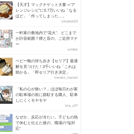
【天才】マックナゲット大量→“ア
レンジレシピ”に5.7万いいね「なる
ほど」「作ってしまった…」
minaduki23
一軒家の敷地内で“花火”、どこまで
が許容範囲？煙と音の、ご近所マナ
ー
ochibis
ベビー靴の持ち歩き【セリア】最適
解を見つけた！2千いいね「これは
助かる」「即セリア行き決定」
kanako_mamari
「私の心が狭い？」ほぼ毎日わが家
の駐車場の前に路駐する隣人、駐車
しにくくモヤモヤ
kira_z07
なぜか、反応が冷たい。子どもの熱
で休むと伝えた後の、職場の“塩対
応”
ume