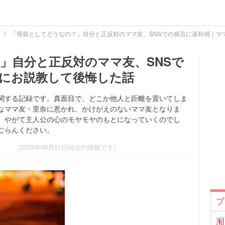
「母親としてどうなの？」自分と正反対のママ友、SNSでの発言に違和感｜マ
」自分と正反対のママ友、SNSで
にお説教して後悔した話
関する記録です。真面目で、どこか他人と距離を置いてしま
なママ友・里奈に惹かれ、かけがえのないママ友となりま
、やがて主人公の心のモヤモヤのもとになっていくのでし
ごらんください。
(2025年09月21日時点の情報です)
ブ