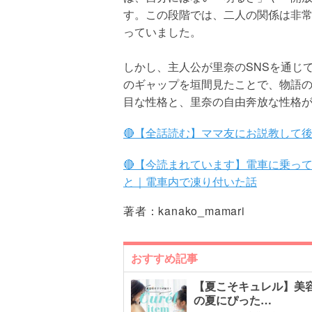
す。この段階では、二人の関係は非
っていました。
しかし、主人公が里奈のSNSを通じ
のギャップを垣間見たことで、物語
目な性格と、里奈の自由奔放な性格
🔴【全話読む】ママ友にお説教して
🔴【今読まれています】電車に乗っ
と｜電車内で凍り付いた話
著者：
kanako_mamari
おすすめ記事
【夏こそキュレル】美
の夏にぴった…