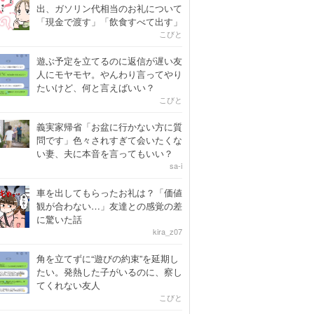
出、ガソリン代相当のお礼について
「現金で渡す」「飲食すべて出す」
こびと
遊ぶ予定を立てるのに返信が遅い友
人にモヤモヤ。やんわり言ってやり
たいけど、何と言えばいい？
こびと
義実家帰省「お盆に行かない方に質
問です」色々されすぎて会いたくな
い妻、夫に本音を言ってもいい？
sa-i
車を出してもらったお礼は？「価値
観が合わない…」友達との感覚の差
に驚いた話
kira_z07
角を立てずに“遊びの約束”を延期し
たい。発熱した子がいるのに、察し
てくれない友人
こびと