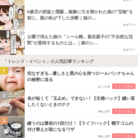
6歳児の窃盗と隠蔽…無惨に引き裂かれた娘の"宝物"を
前に、親の私が下した決断｜娘の…
ゆずプー
公園で消えた娘の「シール帳」親友親子の"不自然な沈
黙"が意味するものとは…｜娘のシ…
ゆずプー
「トレンド・イベント」の人気記事ランキング
1
切なすぎる...優しさと悪の心を持つロールパンナちゃん
の秘密に迫る
はっちき
アプリで見る
2
糸が短くて「玉止め」できない！【主婦ハック】縫い直
したくないときのテク
kira_z07
アプリで見る
3
縫うのは最初の1回だけ！【ライフハック】帽子ゴムの
付け替えが楽になるワザ
kira_z07
アプリで見る