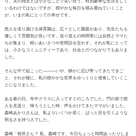
り、夫の翔太とは小さなことで笑い合う。特別豪華な生活をして
いるわけではないですが、穏やかな毎日を積み重ねていくこと
が、いまの私にとっての幸せです。
悠人を送り届ける保育園は、広々とした園庭があり、先生たちも
優しくて雰囲気が良いです。送り迎えの時間帯には自然とママた
ちが集まり、軽いあいさつや世間話を交わす。それが私にとって
は、小さなコミュニティーであり、社会とのつながりでもありま
した。
そんな中で起こった———いや、静かに忍び寄ってきたできご
と。それが後に、私の穏やかな世界をゆっくりと侵食していくこ
とになりました。
ある春の日。年中クラスに入ってすぐのころでした。門の前で悠
人を見送り、帰ろうとした時、声をかけてきたママがいました。
森崎あかりさんは、私よりいくつか若く、ぱっと目を引くような
明るさを持つ人でした。
森崎「桜井さん？ 私、森崎です。今日ちょっと時間あったりしま