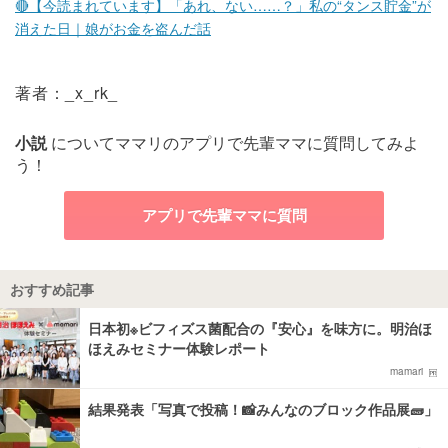
🔴【今読まれています】「あれ、ない……？」私の“タンス貯金”が
消えた日｜娘がお金を盗んだ話
著者：_x_rk_
小説
についてママリのアプリで先輩ママに質問してみよ
う！
アプリで先輩ママに質問
おすすめ記事
日本初※ビフィズス菌配合の『安心』を味方に。明治ほ
ほえみセミナー体験レポート
mamari
結果発表「写真で投稿！📸みんなのブロック作品展🧱」