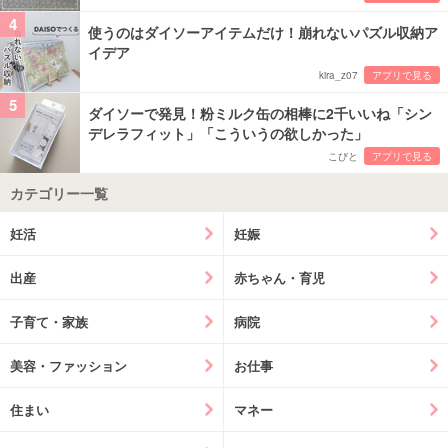
4
使うのはダイソーアイテムだけ！崩れないパズル収納ア
イデア
kira_z07
アプリで見る
5
ダイソーで発見！粉ミルク缶の相棒に2千いいね「シン
デレラフィット」「こういうの欲しかった」
こびと
アプリで見る
カテゴリー一覧
妊活
妊娠
出産
赤ちゃん・育児
子育て・家族
病院
美容・ファッション
お仕事
住まい
マネー