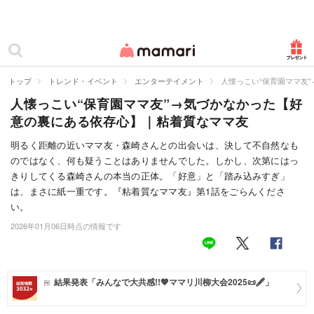
カテゴリー一覧
ママリ
妊活
トップ
トレンド・イベント
エンターテイメント
人懐っこい“保育園ママ友
人懐っこい“保育園ママ友”→気づかなかった【好
妊娠
意の裏にある依存心】｜粘着質なママ友
出産
明るく距離の近いママ友・森崎さんとの出会いは、決して不自然なも
のではなく、何も疑うことはありませんでした。しかし、次第にはっ
赤ちゃん・育児
きりしてくる森崎さんの本当の正体。「好意」と「踏み込みすぎ」
子育て・家族
は、まさに紙一重です。『粘着質なママ友』第1話をごらんくださ
い。
病院
2026年01月06日時点の情報です
美容・ファッション
お仕事
結果発表「みんなで大共感!!💖ママリ川柳大会2025📜🖋️」
住まい