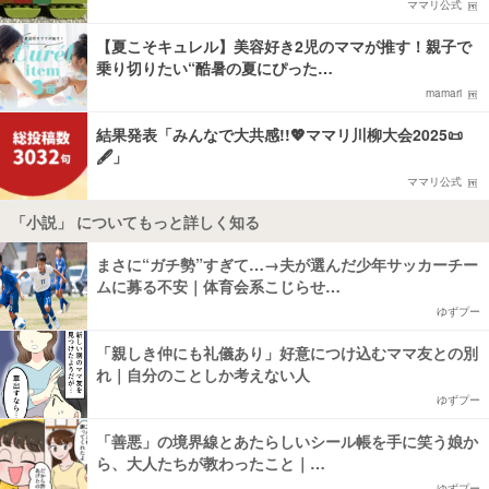
ママリ公式
【夏こそキュレル】美容好き2児のママが推す！親子で
乗り切りたい“酷暑の夏にぴった…
mamari
結果発表「みんなで大共感!!💖ママリ川柳大会2025📜
🖋️」
ママリ公式
「小説」 についてもっと詳しく知る
まさに“ガチ勢”すぎて…→夫が選んだ少年サッカーチー
ムに募る不安｜体育会系こじらせ…
ゆずプー
「親しき仲にも礼儀あり」好意につけ込むママ友との別
れ｜自分のことしか考えない人
ゆずプー
「善悪」の境界線とあたらしいシール帳を手に笑う娘か
ら、大人たちが教わったこと｜…
ゆずプー