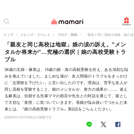
カテゴリー一覧
ママリ
妊活
トップ
トレンド・イベント
ブログ・SNS
「親友と同じ高校は地獄」娘の涙
「親友と同じ高校は地獄」娘の涙の訴え。"メン
妊娠
タルか将来か"…究極の選択｜娘の高校受験トラ
出産
ブル
赤ちゃん・育児
36歳の主婦・麻美は、15歳の娘・湊の高校受験を控え、ある深刻な悩
みを抱えていました。まじめな湊が、友人関係のトラブルをきっかけ
子育て・家族
に「志望校を下げたい」と言い出したのです。理由は、苦手な友人が
同じ高校を受験すること。娘のメンタルか、努力の成果か……。迷え
病院
る麻美は、信頼する先輩ママの助言や先生との対話を通じて、親とし
て大切な「覚悟」に気づいていきます。母娘が悩み抜いてつかんだ未
美容・ファッション
来とは。『娘の高校受験トラブル』第2話をごらんください。
2026年01月27日時点の情報です
お仕事
住まい