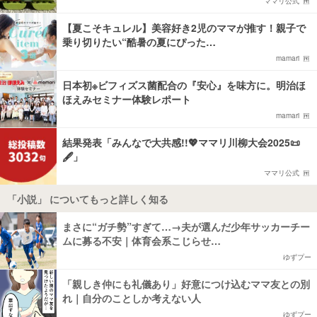
ママリ公式
【夏こそキュレル】美容好き2児のママが推す！親子で
乗り切りたい“酷暑の夏にぴった…
mamari
日本初※ビフィズス菌配合の『安心』を味方に。明治ほ
ほえみセミナー体験レポート
mamari
結果発表「みんなで大共感!!💖ママリ川柳大会2025📜
🖋️」
ママリ公式
「小説」 についてもっと詳しく知る
まさに“ガチ勢”すぎて…→夫が選んだ少年サッカーチー
ムに募る不安｜体育会系こじらせ…
ゆずプー
「親しき仲にも礼儀あり」好意につけ込むママ友との別
れ｜自分のことしか考えない人
ゆずプー