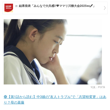
結果発表「みんなで大共感!!💖ママリ川柳大会2025📜🖋️」
マネー
トレンド・イベント
写真：PIXTA
🔴【第1話から読む】中3娘の"友人トラブル"で「志望校変更」はあ
り？母の葛藤