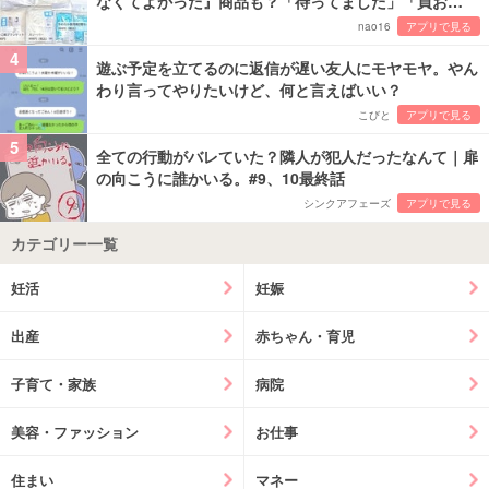
なくてよかった』商品も？「待ってました」「買お…
nao16
アプリで見る
4
遊ぶ予定を立てるのに返信が遅い友人にモヤモヤ。やん
わり言ってやりたいけど、何と言えばいい？
こびと
アプリで見る
5
全ての行動がバレていた？隣人が犯人だったなんて｜扉
の向こうに誰かいる。#9、10最終話
シンクアフェーズ
アプリで見る
カテゴリー一覧
妊活
妊娠
出産
赤ちゃん・育児
子育て・家族
病院
美容・ファッション
お仕事
住まい
マネー