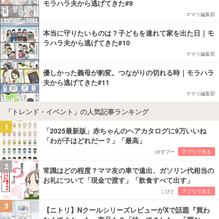
モラハラ夫から逃げてきた#9
ママリ編集部
本当に守りたいものは？子どもを連れて家を出た日｜モ
ラハラ夫から逃げてきた#10
ママリ編集部
優しかった義母が豹変。つながりの切れる時｜モラハラ
夫から逃げてきた#11
ママリ編集部
「トレンド・イベント」の人気記事ランキング
1
「2025最新版」赤ちゃんのヘアカタログに9万いいね
「わが子はどれだー？」「最高」
ゆずプー
アプリで見る
2
常識はどの程度？ママ友の車で遠出、ガソリン代相当の
お礼について「現金で渡す」「飲食すべて出す」
こびと
アプリで見る
3
【ニトリ】NクールシリーズレビューがXで話題『買わ