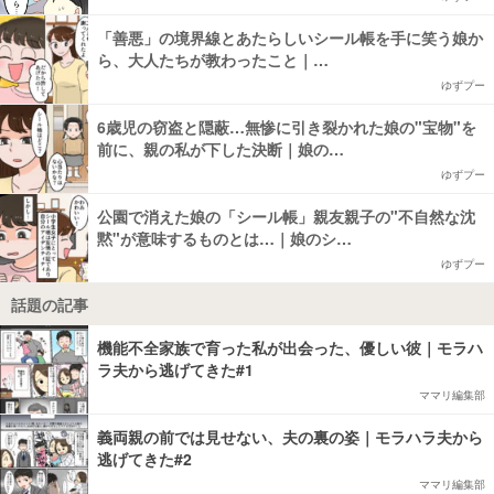
「善悪」の境界線とあたらしいシール帳を手に笑う娘か
ら、大人たちが教わったこと｜…
ゆずプー
6歳児の窃盗と隠蔽…無惨に引き裂かれた娘の"宝物"を
前に、親の私が下した決断｜娘の…
ゆずプー
公園で消えた娘の「シール帳」親友親子の"不自然な沈
黙"が意味するものとは…｜娘のシ…
ゆずプー
話題の記事
機能不全家族で育った私が出会った、優しい彼｜モラハ
ラ夫から逃げてきた#1
ママリ編集部
義両親の前では見せない、夫の裏の姿｜モラハラ夫から
逃げてきた#2
ママリ編集部