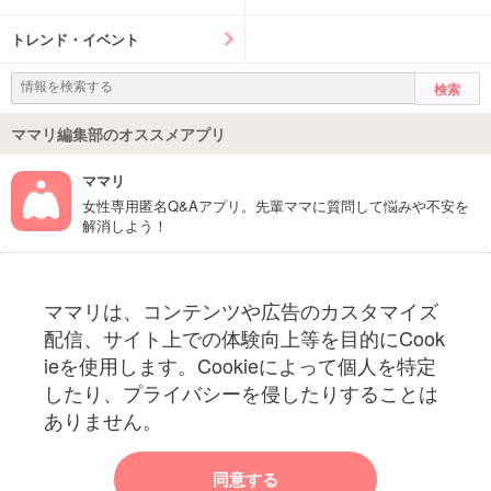
トレンド・イベント
ママリ編集部のオススメアプリ
ママリ
女性専用匿名Q&Aアプリ。先輩ママに質問して悩みや不安を
解消しよう！
フォローしてね！ママリ公式アカウント
ママリは、コンテンツや広告のカスタマイズ
妊娠〜子育て中のお役立ち情報を配信中
配信、サイト上での体験向上等を目的にCook
ieを使用します。Cookieによって個人を特定
したり、プライバシーを侵したりすることは
ありません。
ママリからのお知らせ
同意する