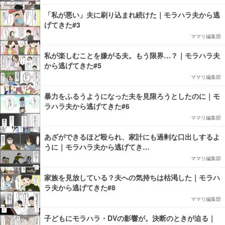
「私が悪い」夫に刷り込まれ続けた｜モラハラ夫から逃
げてきた#3
ママリ編集部
私が楽しむことを嫌がる夫。もう限界…？｜モラハラ夫
から逃げてきた#5
ママリ編集部
暴力をふるうようになった夫を見限ろうとしたのに｜モ
ラハラ夫から逃げてきた#6
ママリ編集部
あざができるほど殴られ、家計にも過剰な口出しするよ
うに｜モラハラ夫から逃げてき…
ママリ編集部
家族を見放している？夫への気持ちは枯渇した｜モラハ
ラ夫から逃げてきた#8
ママリ編集部
子どもにモラハラ・DVの影響が。決断のときが迫る｜