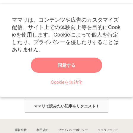
フォローしてね！ママリ公式アカウント
ママリは、コンテンツや広告のカスタマイズ
妊娠〜子育て中のお役立ち情報を配信中
配信、サイト上での体験向上等を目的にCook
ieを使用します。Cookieによって個人を特定
したり、プライバシーを侵したりすることは
ありません。
ママリからのお知らせ
同意する
今ママリで読みたい記事は何ですか？
Cookieを無効化
ママリ編集部がみなさんのご意見をもとに記事を作成させていただきま
す！
ママリで読みたい記事をリクエスト！
運営会社
利用規約
プライバシーポリシー
ママリについて