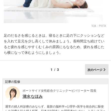
写真：PIXTA
足のだるさを感じるときは、寝るときに足の下にクッションなど
を入れて足元を少し高くして休みましょう。長時間立ち続けてい
ると疲れを感じやすくむくみの原因にもなるため、疲れを感じた
ら横になって休むようにしましょう。
1/3
次のページ
記事の監修
ポートサイド女性総合クリニック〜ビバリータ〜 院長
清水なほみ
通常の婦人科診療のみならず、最新の脳科学×心理学×医学を統合的に駆使
した診療を行う婦人科医。日本で100名しか習得者がいない、トランスフォ