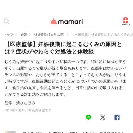
カテゴリー一覧
ママリ
妊活
トップ
妊娠
妊娠後期(8ヵ月以降)
【医療監修】妊娠後期に起こるむくみの
【医療監修】妊娠後期に起こるむくみの原因と
妊娠
は？症状がやわらぐ対処法と体験談
出産
むくみは妊娠中に起こりやすい症状の一つです。特に足に症状が出や
すく、出産するまで症状が続く場合もあります。妊娠中はホルモンバ
赤ちゃん・育児
ランスの影響や、おなかが出てくることによってむくみが起こりやす
子育て・家族
い時期ですが、妊娠後期に起こるむくみにはいくつかの原因がありま
す。食生活の見直しや足を温めるなど、日常生活の中で取り入れるこ
病院
とができる対処法をご紹介します。
監修：清水なほみ
美容・ファッション
2019年06月18日時点の情報です
お仕事
住まい