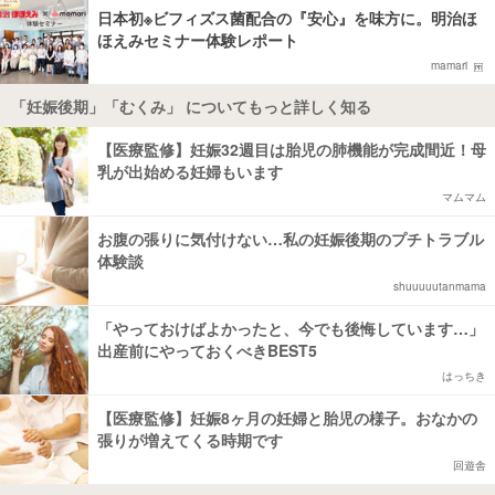
日本初※ビフィズス菌配合の『安心』を味方に。明治ほ
ほえみセミナー体験レポート
mamari
「妊娠後期」「むくみ」 についてもっと詳しく知る
【医療監修】妊娠32週目は胎児の肺機能が完成間近！母
乳が出始める妊婦もいます
マムマム
お腹の張りに気付けない…私の妊娠後期のプチトラブル
体験談
shuuuuutanmama
「やっておけばよかったと、今でも後悔しています…」
出産前にやっておくべきBEST5
はっちき
【医療監修】妊娠8ヶ月の妊婦と胎児の様子。おなかの
張りが増えてくる時期です
回遊舎