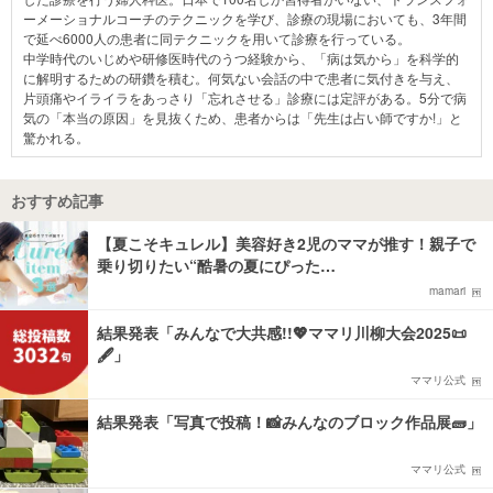
ーメーショナルコーチのテクニックを学び、診療の現場においても、3年間
で延べ6000人の患者に同テクニックを用いて診療を行っている。
中学時代のいじめや研修医時代のうつ経験から、「病は気から」を科学的
に解明するための研鑽を積む。何気ない会話の中で患者に気付きを与え、
片頭痛やイライラをあっさり「忘れさせる」診療には定評がある。5分で病
気の「本当の原因」を見抜くため、患者からは「先生は占い師ですか!」と
驚かれる。
おすすめ記事
【夏こそキュレル】美容好き2児のママが推す！親子で
乗り切りたい“酷暑の夏にぴった…
mamari
結果発表「みんなで大共感!!💖ママリ川柳大会2025📜
🖋️」
ママリ公式
結果発表「写真で投稿！📸みんなのブロック作品展🧱」
ママリ公式