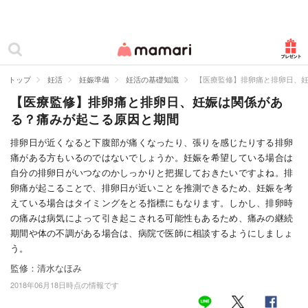
カテゴリー一覧
ママリ
妊活
トップ
妊活
妊娠準備
妊活の基礎知識
【医療監修】排卵痛と排卵日、
【医療監修】排卵痛と排卵日、妊娠は関係があ
妊娠
る？痛みが起こる原因と期間
出産
排卵日が近くなると下腹部が痛くなったり、張りを感じたりする排卵
痛がある方もいるのではないでしょうか。妊娠を希望している場合は
赤ちゃん・育児
自分の排卵日がいつなのかしっかりと把握しておきたいですよね。排
子育て・家族
卵痛が起こることで、排卵日が近いことを推測できるため、妊娠を考
えている場合はタイミングをとる指標にもなります。しかし、排卵時
病院
の痛みは病気によって引き起こされる可能性もあるため、痛みの継続
期間や体の不調がある場合は、病院で医師に相談するようにしましょ
美容・ファッション
う。
監修：清水なほみ
お仕事
2018年06月18日時点の情報です
住まい