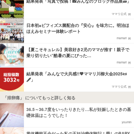
結果発表「写真で投稿！📸みんなのブロック作品展🧱」
ママリ公式
日本初※ビフィズス菌配合の『安心』を味方に。明治ほ
ほえみセミナー体験レポート
mamari
【夏こそキュレル】美容好き2児のママが推す！親子で
乗り切りたい“酷暑の夏にぴった…
mamari
結果発表「みんなで大共感!!💖ママリ川柳大会2025📜
🖋️」
ママリ公式
「排卵痛」 についてもっと詳しく知る
36.5～36.7度をいったりきたり…私が妊娠したときの基
礎体温はこうでした！
youmin
黄体機能不全だった私の不妊治療体験記！愛しのBABY