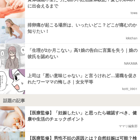
に出会えるまで
towa
排卵痛が起こる場所は、いったいどこ？どこが痛むのか
知りたい！
kikichan
「生理が2か月こない」高1娘の告白に言葉を失う｜娘の
彼氏を認めない
NAKAMA
上司は「悪い意味じゃない」と言うけれど…退職を促さ
れたワーママの悔しさ｜女女平等
kotti_0901
話題の記事
【医療監修】「妊娠したい」と思ったら確認すべき、健
康や生活のチェックポイント
ママリ編集部
【医療監修】男性不妊の原因とは？自然妊娠は可能？検