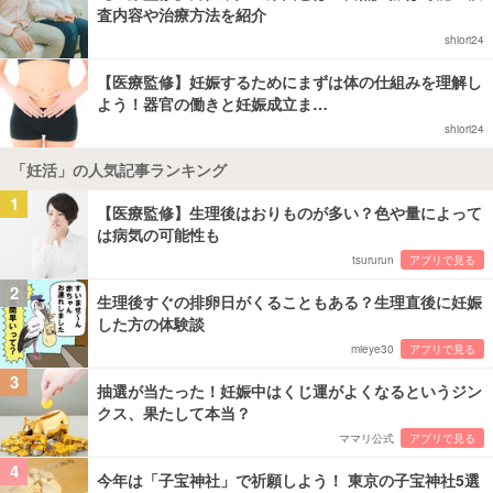
査内容や治療方法を紹介
shiori24
【医療監修】妊娠するためにまずは体の仕組みを理解し
よう！器官の働きと妊娠成立ま…
shiori24
「妊活」の人気記事ランキング
1
【医療監修】生理後はおりものが多い？色や量によって
は病気の可能性も
tsururun
アプリで見る
2
生理後すぐの排卵日がくることもある？生理直後に妊娠
した方の体験談
mieye30
アプリで見る
3
抽選が当たった！妊娠中はくじ運がよくなるというジン
クス、果たして本当？
ママリ公式
アプリで見る
4
今年は「子宝神社」で祈願しよう！ 東京の子宝神社5選