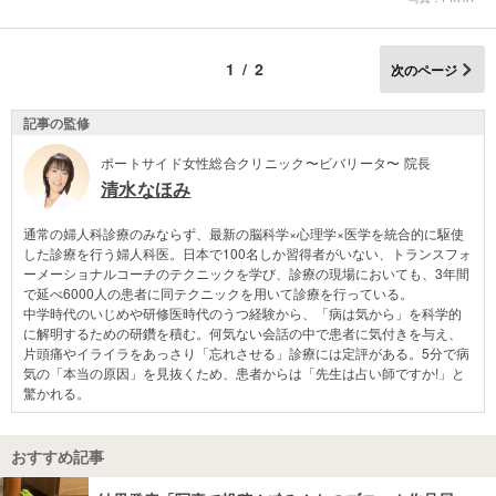
1/2
次のページ
記事の監修
ポートサイド女性総合クリニック〜ビバリータ〜 院長
清水なほみ
通常の婦人科診療のみならず、最新の脳科学×心理学×医学を統合的に駆使
した診療を行う婦人科医。日本で100名しか習得者がいない、トランスフォ
ーメーショナルコーチのテクニックを学び、診療の現場においても、3年間
で延べ6000人の患者に同テクニックを用いて診療を行っている。
中学時代のいじめや研修医時代のうつ経験から、「病は気から」を科学的
に解明するための研鑽を積む。何気ない会話の中で患者に気付きを与え、
片頭痛やイライラをあっさり「忘れさせる」診療には定評がある。5分で病
気の「本当の原因」を見抜くため、患者からは「先生は占い師ですか!」と
驚かれる。
おすすめ記事