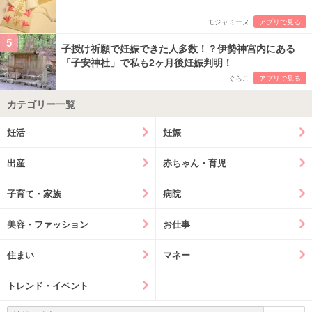
モジャミーヌ
アプリで見る
5
子授け祈願で妊娠できた人多数！？伊勢神宮内にある
「子安神社」で私も2ヶ月後妊娠判明！
ぐらこ
アプリで見る
カテゴリー一覧
妊活
妊娠
出産
赤ちゃん・育児
子育て・家族
病院
美容・ファッション
お仕事
住まい
マネー
トレンド・イベント