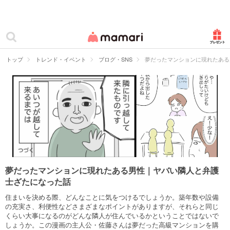
カテゴリー一覧
ママリ
妊活
トップ
トレンド・イベント
ブログ・SNS
夢だったマンションに現れたある
妊娠
出産
赤ちゃん・育児
子育て・家族
病院
夢だったマンションに現れたある男性｜ヤバい隣人と弁護
士ざたになった話
美容・ファッション
住まいを決める際、どんなことに気をつけるでしょうか。築年数や設備
お仕事
の充実さ、利便性などさまざまなポイントがありますが、それらと同じ
くらい大事になるのがどんな隣人が住んでいるかということではないで
しょうか。この漫画の主人公・佐藤さんは夢だった高級マンションを購
住まい