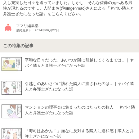
入し充実した日々を送っていました。しかし、そんな佐藤の元へある男
性が現れるのです…。人間まお(@ningenmao)さんによる『ヤバい隣人と
マネー
弁護士ざたになった話』をごらんください。
トレンド・イベント
ママリ編集部
最終更新日：2024年06月27日
この特集の記事
平和な日々だった、あいつが隣に引越してくるまでは…｜ヤ
バイ隣人と弁護士ざたになった話
引越しのあいさつに訪れた隣人に渡されたのは…｜ヤバイ隣
人と弁護士ざたになった話
マンションの理事会に集まったのはたったの数人 ｜ヤバイ隣
人と弁護士ざたになった話
「寿司はあかん！」頑なに反対する隣人に違和感｜隣人と弁
護士ざたになった話