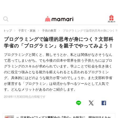
カテゴリー一覧
ママリ
妊活
トップ
子育て・家族
子供の教育
プログラミングで論理的思考が身につく？
プログラミングで論理的思考が身につく？文部科
妊娠
学省の「プログラミン」を親子でやってみよう！
出産
プログラミングと聞くと、難しそうとか、私とは関係がなさそうなん
て思ってしまいがち。でも今後の日本や世界を担う子供たちにはプロ
赤ちゃん・育児
グラミングのスキルが求められています。学ぶことで社会を生き抜く
子育て・家族
のに役立つ強みとなる能力を鍛えられるとも言われるプログラミン
グ。具体的にはどのような能力が育つのでしょうか。また文部科学省
病院
が運営する「プログラミン」は幼児から学べるツールとして人気で
す。どんなメリットがあるのかご紹介します。
美容・ファッション
2016年11月30日時点の情報です
お仕事
住まい
日本初※ビフィズス菌配合の『安心』を味方に。明治ほほえみセ