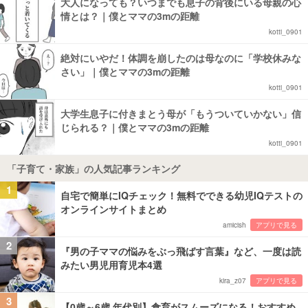
大人になっても？いつまでも息子の背後にいる母親の心
情とは？｜僕とママの3mの距離
kotti_0901
絶対にいやだ！体調を崩したのは母なのに「学校休みな
さい」｜僕とママの3mの距離
kotti_0901
大学生息子に付きまとう母が「もうついていかない」信
じられる？｜僕とママの3mの距離
kotti_0901
「子育て・家族」の人気記事ランキング
1
自宅で簡単にIQチェック！無料でできる幼児IQテストの
オンラインサイトまとめ
amicish
アプリで見る
2
『男の子ママの悩みをぶっ飛ばす言葉』など、一度は読
みたい男児用育児本4選
kira_z07
アプリで見る
3
【0歳～6歳 年代別】食育がスムーズになる！おすすめ