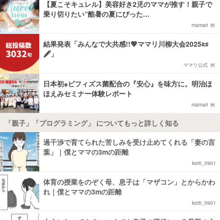
【夏こそキュレル】美容好き2児のママが推す！親子で
乗り切りたい“酷暑の夏にぴった…
mamari
結果発表「みんなで大共感!!💖ママリ川柳大会2025📜
🖋️」
ママリ公式
日本初※ビフィズス菌配合の『安心』を味方に。明治ほ
ほえみセミナー体験レポート
mamari
「親子」「プログラミング」 についてもっと詳しく知る
過干渉で育てられた苦しみを受け止めてくれる「妻の言
葉」｜僕とママの3mの距離
kotti_0901
体育の授業をのぞく母、息子は「マザコン」とからかわ
れ｜僕とママの3mの距離
kotti_0901