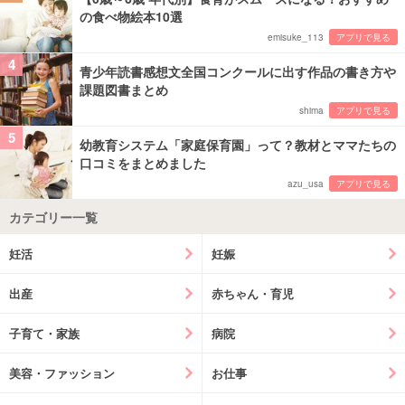
の食べ物絵本10選
emisuke_113
アプリで見る
4
青少年読書感想文全国コンクールに出す作品の書き方や
課題図書まとめ
shima
アプリで見る
5
幼教育システム「家庭保育園」って？教材とママたちの
口コミをまとめました
azu_usa
アプリで見る
カテゴリー一覧
妊活
妊娠
出産
赤ちゃん・育児
子育て・家族
病院
美容・ファッション
お仕事