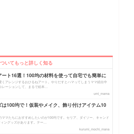
についてもっと詳しく知る
ート16選！100均の材料を使って自宅でも簡単に
愛くアレンジするおひるねアート。やりだすとハマってしまうママ続出中
コレーションして、まるで絵本…
umi_mama
は100均で！仮装やメイク、飾り付けアイテム10
のママたちにおすすめしたいのが100均です。セリア、ダイソー、キャンド
ウィングッズがあります。テー…
kurumi_mochi_mana