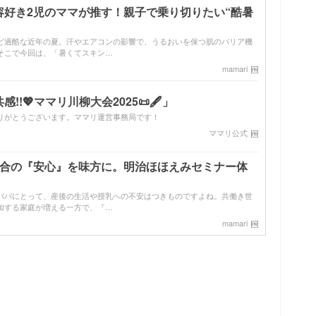
容好き2児のママが推す！親子で乗り切りたい“酷暑
ど過酷な近年の夏。汗やエアコンの影響で、うるおいを保つ肌のバリア機
そこで今回は、「暑くてスキン…
mamari
!💖ママリ川柳大会2025📜🖋️」
りがとうございます。ママリ運営事務局です！
ママリ公式
配合の『安心』を味方に。明治ほほえみセミナー体
パパにとって、産後の生活や授乳への不安はつきものですよね。共働き世
加する家庭が増える一方で、『…
mamari