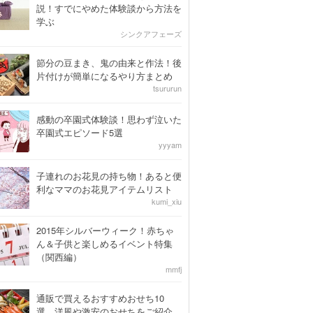
説！すでにやめた体験談から方法を
学ぶ
シンクアフェーズ
節分の豆まき、鬼の由来と作法！後
片付けが簡単になるやり方まとめ
tsururun
感動の卒園式体験談！思わず泣いた
卒園式エピソード5選
yyyam
子連れのお花見の持ち物！あると便
利なママのお花見アイテムリスト
kumi_xiu
2015年シルバーウィーク！赤ちゃ
ん＆子供と楽しめるイベント特集
（関西編）
mmfj
通販で買えるおすすめおせち10
選。洋風や激安のおせちをご紹介