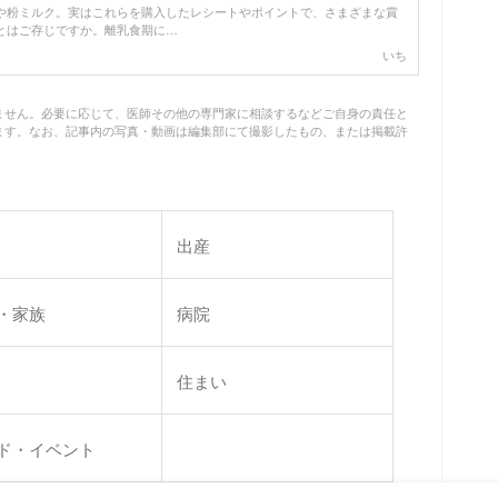
や粉ミルク。実はこれらを購入したレシートやポイントで、さまざまな賞
とはご存じですか。離乳食期に…
いち
ません。必要に応じて、医師その他の専門家に相談するなどご自身の責任と
ます。なお、記事内の写真・動画は編集部にて撮影したもの、または掲載許
出産
・家族
病院
住まい
ド・イベント