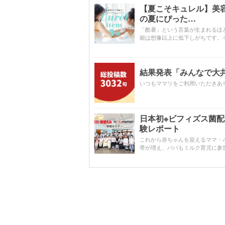
【夏こそキュレル】美
の夏にぴった…
「酷暑」という言葉が生まれるほ
能は想像以上に低下しがちです。
結果発表「みんなで大共感!
いつもママリをご利用いただきあ
日本初※ビフィズス菌
験レポート
これから赤ちゃんを迎えるママ・
帯が増え、パパもミルク育児に参