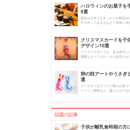
ハロウィンのお菓子を
9選
最近は日本でもすっかりお馴染み
子を作ってみませんか？簡単に作
クリスマスカードを子
デザイン10選
クリスマスカードは、送る相手に
素敵なカードがたくさん販売され
卵の殻アートやうさぎ
選
イースターはキリスト教のお祭り
イベント開催など、盛り上がりを
話題の記事
子供が離乳食時期の方