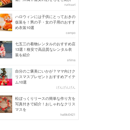
ruriruuri
ハロウィンには子供にとっておきの
仮装を！男の子・女の子用のおすす
め衣装10選
campo
七五三の着物レンタルのおすすめ店
13選！格安で高品質なレンタル衣
装を紹介
shima
自分のご褒美にいかが？ママ向けク
リスマスプレゼントおすすめアイテ
ム10選
げんげんげん
松ぼっくりリースの簡単な作り方を
写真付きで紹介！おしゃれなクリス
マスを
hattiki0421