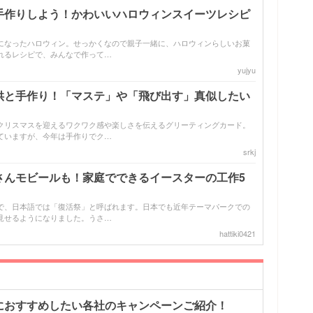
手作りしよう！かわいいハロウィンスイーツレシピ
になったハロウィン。せっかくなので親子一緒に、ハロウィンらしいお菓
れるレシピで、みんなで作って…
yujyu
供と手作り！「マステ」や「飛び出す」真似したい
クリスマスを迎えるワクワク感や楽しさを伝えるグリーティングカード。
ていますが、今年は手作りでク…
srkj
さんモビールも！家庭でできるイースターの工作5
で、日本語では「復活祭」と呼ばれます。日本でも近年テーマパークでの
見せるようになりました。うさ…
hattiki0421
におすすめしたい各社のキャンペーンご紹介！