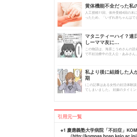
黄体機能不全だった私の
人工授精11回、体外受精4回の末
ったため、「いずれ赤ちゃんはで
マタニティーハイ？連
しーママ友に…
この物語は、海原こうめさんの読
で不妊治療中の主人公・あみさん
私より後に結婚した人
期
(この記事はある女性の妊活体験談
てしまいました。 妊娠のタイミン
引用元一覧
※1 慶應義塾大学病院「不妊症」KO
（
http://kompas.hosp.keio.ac.jp