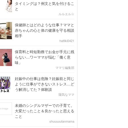
タイミングは？例文と気を付けるこ
と
ルルエル☆
保健師とはどのような仕事？ママと
赤ちゃんの心と体の健康を守る相談
相手
hattiki0421
保育料と時短勤務でお金が手元に残
らない…ワーママが悩む「働く意
味」
ママリ編集部
妊娠中の仕事は危険？妊娠前と同じ
ように仕事ができないストレス…ど
う解消してた？体験談
陽気なママ
未婚のシングルマザーでの子育て。
大変だったこと＆良かったと思える
こと
shuuuuutanmama