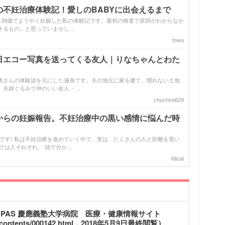
不妊治療体験記！愛しのBABYに出会えるまで
に39歳でようやく妊娠した私の体験記です。最初の検査で原因がわからなか
きるもの」と思っていませし…
towa
日エコー写真を送ってくる友人｜りなちゃんとわた
者さんの体験談を元にした漫画です。夫の地元に家を建て、慣れない土地
。夫婦ぐるみで仲のいい友人・…
chochiro629
からの妊娠報告。不妊治療中の黒い感情に悩んだ時
です) 私は不妊治療を進めていく中で、実は、たくさんの人と距離を置い
グは人それぞれ。 頭で分か…
Mirail
MPAS 慶應義塾大学病院 医療・健康情報サイト
/contents/000142.html
，2018年5月9日最終閲覧）