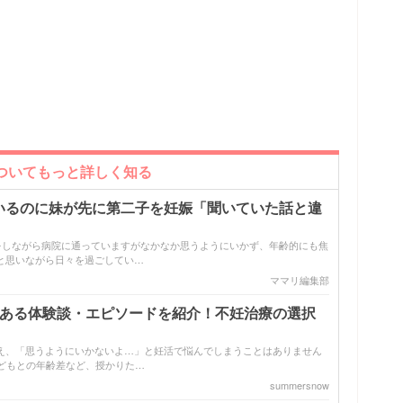
についてもっと詳しく知る
いるのに妹が先に第二子を妊娠「聞いていた話と違
をしながら病院に通っていますがなかなか思うようにいかず、年齢的にも焦
と思いながら日々を過ごしてい…
ママリ編集部
るある体験談・エピソードを紹介！不妊治療の選択
え、「思うようにいかないよ…」と妊活で悩んでしまうことはありません
子どもとの年齢差など、授かりた…
summersnow