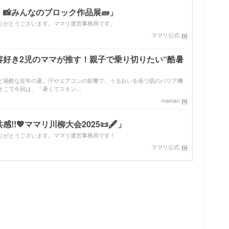
📸みんなのブロック作品展🧱」
りがとうございます。ママリ運営事務局です。
ママリ公式
容好き2児のママが推す！親子で乗り切りたい“酷暑
ど過酷な近年の夏。汗やエアコンの影響で、うるおいを保つ肌のバリア機
そこで今回は、「暑くてスキン…
mamari
!💖ママリ川柳大会2025📜🖋️」
りがとうございます。ママリ運営事務局です！
ママリ公式