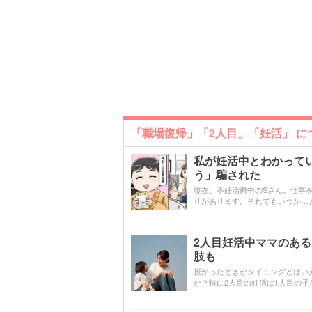
「職場復帰」「2人目」「妊活」 
私が妊活中とわかって
う」騙された
現在、不妊治療中のSさん。仕事
りがあります。それでもいつか…
2人目妊活中ママのあ
肢も
授かったときがタイミングとはい
か？特に2人目の妊活は1人目の