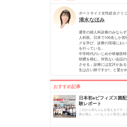
ポートサイド女性総合クリニ
清水なほみ
通常の婦人科診療のみならず
人科医。日本で100名しか
クを学び、診療の現場におい
を行っている。
中学時代のいじめや研修医時
研鑽を積む。何気ない会話の
させる」診療には定評がある
生は占い師ですか!」と驚か
おすすめ記事
日本初※ビフィズス菌
験レポート
これから赤ちゃんを迎えるママ・
帯が増え、パパもミルク育児に参