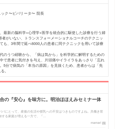
ック〜ビバリータ〜 院長
、最新の脳科学×心理学×医学を統合的に駆使した診療を行う婦
習得者がいない、トランスフォーメーショナルコーチのテクニッ
ても、3年間で延べ6000人の患者に同テクニックを用いて診療
代のうつ経験から、「病は気から」を科学的に解明するための
中で患者に気付きを与え、片頭痛やイライラをあっさり「忘れ
。5分で病気の「本当の原因」を見抜くため、患者からは「先
れる。
配合の『安心』を味方に。明治ほほえみセミナー体
パパにとって、産後の生活や授乳への不安はつきものですよね。共働き世
加する家庭が増える一方で、『…
mamari