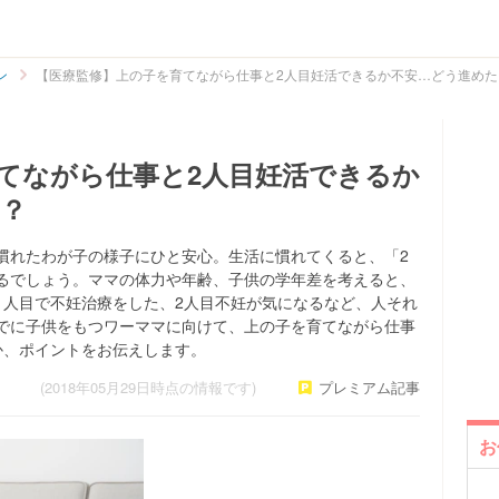
ン
【医療監修】上の子を育てながら仕事と2人目妊活できるか不安…どう進めた
てながら仕事と2人目妊活できるか
？
慣れたわが子の様子にひと安心。生活に慣れてくると、「2
るでしょう。ママの体力や年齢、子供の学年差を考えると、
1人目で不妊治療をした、2人目不妊が気になるなど、人それ
でに子供をもつワーママに向けて、上の子を育てながら仕事
か、ポイントをお伝えします。
(2018年05月29日時点の情報です)
プレミアム記事
お