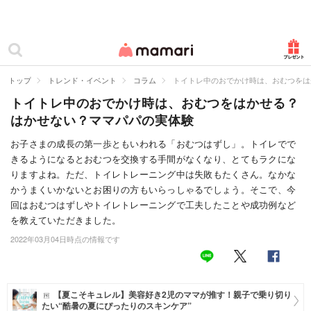
カテゴリー一覧
ママリ
妊活
トップ
トレンド・イベント
コラム
トイトレ中のおでかけ時は、おむつをは
トイトレ中のおでかけ時は、おむつをはかせる？
妊娠
はかせない？ママパパの実体験
出産
お子さまの成長の第一歩ともいわれる「おむつはずし」。トイレでで
きるようになるとおむつを交換する手間がなくなり、とてもラクにな
赤ちゃん・育児
りますよね。ただ、トイレトレーニング中は失敗もたくさん。なかな
子育て・家族
かうまくいかないとお困りの方もいらっしゃるでしょう。そこで、今
回はおむつはずしやトイレトレーニングで工夫したことや成功例など
病院
を教えていただきました。
2022年03月04日時点の情報です
美容・ファッション
お仕事
【夏こそキュレル】美容好き2児のママが推す！親子で乗り切り
住まい
たい“酷暑の夏にぴったりのスキンケア”