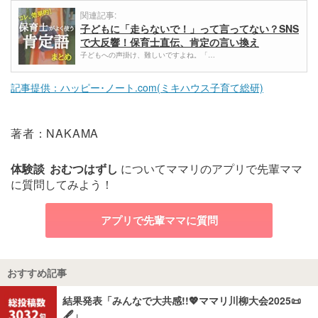
関連記事:
子どもに「走らないで！」って言ってない？SNS
で大反響！保育士直伝、肯定の言い換え
子どもへの声掛け、難しいですよね。「…
記事提供：ハッピー･ノート.com(ミキハウス子育て総研)
著者：NAKAMA
体験談
おむつはずし
についてママリのアプリで先輩ママ
に質問してみよう！
アプリで先輩ママに質問
おすすめ記事
結果発表「みんなで大共感!!💖ママリ川柳大会2025📜
🖋️」