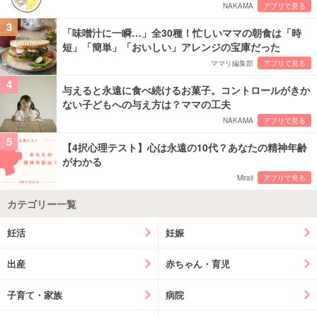
NAKAMA
アプリで見る
3
「味噌汁に一瞬…」全30種！忙しいママの朝食は「時
短」「簡単」「おいしい」アレンジの宝庫だった
ママリ編集部
アプリで見る
4
与えると永遠に食べ続けるお菓子。コントロールがきか
ない子どもへの与え方は？ママの工夫
NAKAMA
アプリで見る
5
【4択心理テスト】心は永遠の10代？あなたの精神年齢
がわかる
Mirail
アプリで見る
カテゴリー一覧
妊活
妊娠
出産
赤ちゃん・育児
子育て・家族
病院