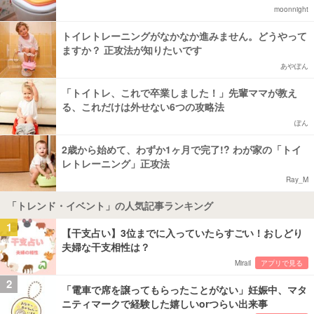
moonnight
トイレトレーニングがなかなか進みません。どうやって
ますか？ 正攻法が知りたいです
あやぽん
「トイトレ、これで卒業しました！」先輩ママが教え
る、これだけは外せない6つの攻略法
ぽん
2歳から始めて、わずか1ヶ月で完了!? わが家の「トイ
レトレーニング」正攻法
Ray_M
「トレンド・イベント」の人気記事ランキング
1
【干支占い】3位までに入っていたらすごい！おしどり
夫婦な干支相性は？
Mirail
アプリで見る
2
「電車で席を譲ってもらったことがない」妊娠中、マタ
ニティマークで経験した嬉しいorつらい出来事