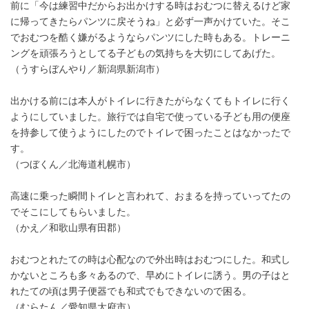
前に「今は練習中だからお出かけする時はおむつに替えるけど家
に帰ってきたらパンツに戻そうね」と必ず一声かけていた。そこ
でおむつを酷く嫌がるようならパンツにした時もある。トレーニ
ングを頑張ろうとしてる子どもの気持ちを大切にしてあげた。
（うすらぼんやり／新潟県新潟市）
出かける前には本人がトイレに行きたがらなくてもトイレに行く
ようにしていました。旅行では自宅で使っている子ども用の便座
を持参して使うようにしたのでトイレで困ったことはなかったで
す。
（つぼくん／北海道札幌市）
高速に乗った瞬間トイレと言われて、おまるを持っていってたの
でそこにしてもらいました。
（かえ／和歌山県有田郡）
おむつとれたての時は心配なので外出時はおむつにした。和式し
かないところも多々あるので、早めにトイレに誘う。男の子はと
れたての頃は男子便器でも和式でもできないので困る。
（むらたん／愛知県大府市）