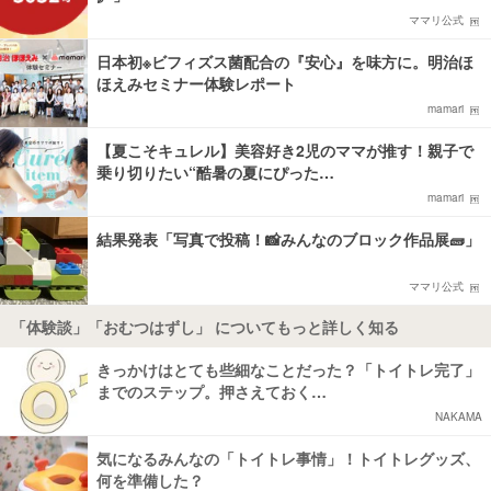
ママリ公式
日本初※ビフィズス菌配合の『安心』を味方に。明治ほ
ほえみセミナー体験レポート
mamari
【夏こそキュレル】美容好き2児のママが推す！親子で
乗り切りたい“酷暑の夏にぴった…
mamari
結果発表「写真で投稿！📸みんなのブロック作品展🧱」
ママリ公式
「体験談」「おむつはずし」 についてもっと詳しく知る
きっかけはとても些細なことだった？「トイトレ完了」
までのステップ。押さえておく…
NAKAMA
気になるみんなの「トイトレ事情」！トイトレグッズ、
何を準備した？