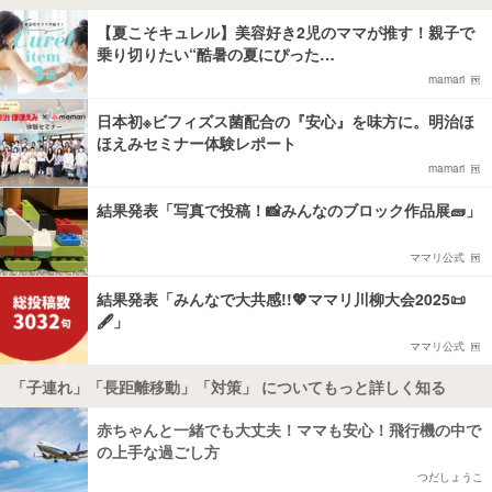
【夏こそキュレル】美容好き2児のママが推す！親子で
乗り切りたい“酷暑の夏にぴった…
mamari
日本初※ビフィズス菌配合の『安心』を味方に。明治ほ
ほえみセミナー体験レポート
mamari
結果発表「写真で投稿！📸みんなのブロック作品展🧱」
ママリ公式
結果発表「みんなで大共感!!💖ママリ川柳大会2025📜
🖋️」
ママリ公式
「子連れ」「長距離移動」「対策」 についてもっと詳しく知る
赤ちゃんと一緒でも大丈夫！ママも安心！飛行機の中で
の上手な過ごし方
つだしょうこ