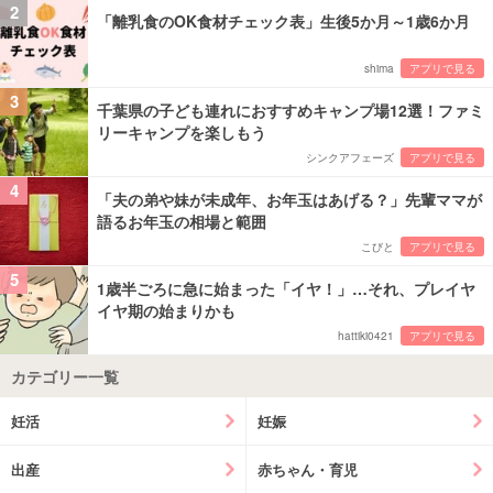
2
「離乳食のOK食材チェック表」生後5か月～1歳6か月
shima
アプリで見る
3
千葉県の子ども連れにおすすめキャンプ場12選！ファミ
リーキャンプを楽しもう
シンクアフェーズ
アプリで見る
4
「夫の弟や妹が未成年、お年玉はあげる？」先輩ママが
語るお年玉の相場と範囲
こびと
アプリで見る
5
1歳半ごろに急に始まった「イヤ！」…それ、プレイヤ
イヤ期の始まりかも
hattiki0421
アプリで見る
カテゴリー一覧
妊活
妊娠
出産
赤ちゃん・育児