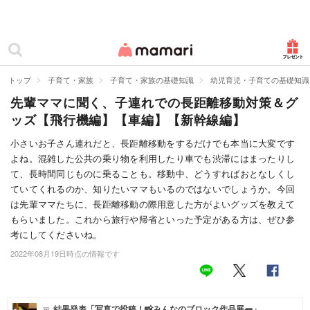
カテゴリー一覧
ママリ
妊活
トップ
子育て・家族
子育て・家族の基礎知識
幼児育児・子育ての基礎知識
先輩ママに聞く、子連れでの長距離移動対策＆グ
妊娠
ッズ【飛行機編】【車編】【新幹線編】
出産
小さいお子さん連れだと、長距離移動をするだけでも本当に大変です
よね。混雑した公共の乗り物を利用したり車でも渋滞にはまったりし
赤ちゃん・育児
て、長時間同じものに乗ることも。移動中、どうすればおとなしくし
子育て・家族
ていてくれるのか、知りたいママもいるのではないでしょうか。今回
は先輩ママたちに、長距離移動の際用意した方がよいグッズを教えて
病院
もらいました。これから旅行や帰省といった予定がある方は、ぜひ参
考にしてくださいね。
美容・ファッション
2022年08月19日時点の情報です
お仕事
住まい
結果発表「写真で投稿！📸みんなのブロック作品展🧱」