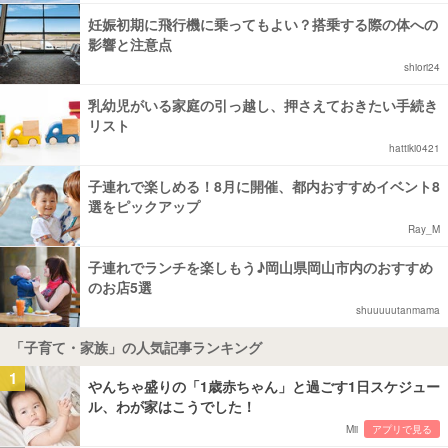
妊娠初期に飛行機に乗ってもよい？搭乗する際の体への
影響と注意点
shiori24
乳幼児がいる家庭の引っ越し、押さえておきたい手続き
リスト
hattiki0421
子連れで楽しめる！8月に開催、都内おすすめイベント8
選をピックアップ
Ray_M
子連れでランチを楽しもう♪岡山県岡山市内のおすすめ
のお店5選
shuuuuutanmama
「子育て・家族」の人気記事ランキング
1
やんちゃ盛りの「1歳赤ちゃん」と過ごす1日スケジュー
ル、わが家はこうでした！
Mii
アプリで見る