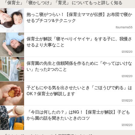
「保育士」「寝かしつけ」「育児」 についてもっと詳しく知る
抱っこ寝がつらい！【保育士ママが伝授】お布団で寝か
せるプチコツ&テクニック
itsumama55
保育士が解説「寝そべりイヤイヤ」をする子に、我慢さ
せるより大事なこと
i20ii220
保育園の先生と信頼関係を作るために「やってはいけな
い」たった2つのこと
i20ii220
子どもにやる気を出させたいとき「ごほうびで釣る」は
OK？保育士が解説します
i20ii220
「今日は何したの？」はNG！【保育士が解説】子ども
から園の話を聞きたいときのコツ
i20ii220