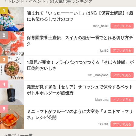
「トレンド・イベント」の人気記事ランキング
1
噛まれて「いったーーーい！」はNG【保育士解説】1歳
にも伝わるしつけのコツ
mao_hoiku
アプリで見る
2
保育園栄養士直伝、スイカの種が一瞬でとれる切り方テ
ク
hikari82
アプリで見る
3
1歳児が完食！フライパン1つでつくる「そぼろ炒飯」が
圧倒的おいしさ
uzu_babyfood
アプリで見る
4
発想が良すぎる【セリア】サコッシュで保冷するペット
ボトルホルダーが超優秀
kiko50ma
アプリで見る
5
ミニトマトがフルーツのように大変身「ミニトマトマリ
ネ」レシピ公開
hikari82
アプリで見る
カテゴリー一覧