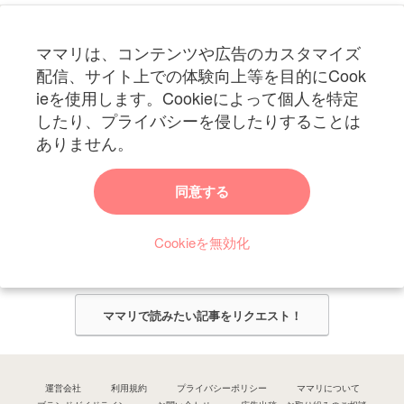
フォローしてね！ママリ公式アカウント
ママリは、コンテンツや広告のカスタマイズ
妊娠〜子育て中のお役立ち情報を配信中
配信、サイト上での体験向上等を目的にCook
ieを使用します。Cookieによって個人を特定
したり、プライバシーを侵したりすることは
ありません。
ママリからのお知らせ
同意する
今ママリで読みたい記事は何ですか？
Cookieを無効化
ママリ編集部がみなさんのご意見をもとに記事を作成させていただきま
す！
ママリで読みたい記事をリクエスト！
運営会社
利用規約
プライバシーポリシー
ママリについて