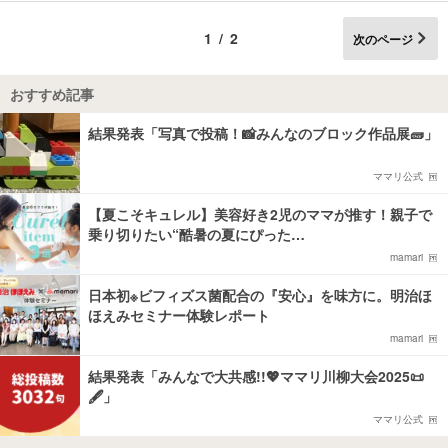
1/2
次のページ
おすすめ記事
結果発表「写真で投稿！📸みんなのブロック作品展🧱」
ママリ公式
【夏こそキュレル】美容好き2児のママが推す！親子で
乗り切りたい“酷暑の夏にぴった…
mamari
日本初※ビフィズス菌配合の『安心』を味方に。明治ほ
ほえみセミナー体験レポート
mamari
結果発表「みんなで大共感!!💖ママリ川柳大会2025📜
🖋️」
ママリ公式