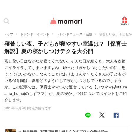
カテゴリー一覧
ママリ
妊活
トップ
トレンド・イベント
トレンドニュース・話題
寝苦しい夜、子どもが
寝苦しい夜、子どもが寝やすい室温は？【保育士
妊娠
解説】夏の寝かしつけテクを大公開
出産
蒸し暑い日はなかなか寝てくれない…そんな日が続くと、大人も次第
にイライラしてしまいますよね。ゆったり寝かしつけしたいのに、思
赤ちゃん・育児
うようにいかない…なんてことはありませんか？たくさんの子どもが
子育て・家族
いる保育園は、夏場どのようにして寝かしつけしているのでしょう
か。この記事では、保育士ママ5人で運営している【いつママ(@itsum
病院
ama_home)のしずママ】が、夏の寝かしつけについてポイントをご紹
介します。
美容・ファッション
2023年07月28日時点の情報です
お仕事
住まい
結果発表「写真で投稿！📸みんなのブロック作品展🧱」