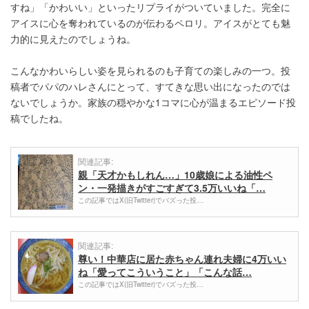
すね」「かわいい」といったリプライがついていました。完全に
アイスに心を奪われているのが伝わるペロリ。アイスがとても魅
力的に見えたのでしょうね。
こんなかわいらしい姿を見られるのも子育ての楽しみの一つ。投
稿者でパパのハレさんにとって、すてきな思い出になったのでは
ないでしょうか。家族の穏やかな1コマに心が温まるエピソード投
稿でしたね。
関連記事:
親「天才かもしれん…」10歳娘による油性ペ
ン・一発描きがすごすぎて3.5万いいね「…
この記事ではX(旧Twitter)でバズった投…
関連記事:
尊い！中華店に居た赤ちゃん連れ夫婦に4万いい
ね「愛ってこういうこと」「こんな話…
この記事ではX(旧Twitter)でバズった投…