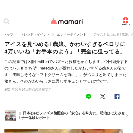
カテゴリー一覧
ママリ
妊活
トップ
トレンド・イベント
エンターテイメント
アイスを見つめる1歳娘、
アイスを見つめる1歳娘、かわいすぎるペロリに
妊娠
4万いいね「お手本のよう」「完全に狙ってる」
出産
この記事ではX(旧Twitter)でバズった投稿を紹介します。今回紹介する
のはハレ🍼︎︎☺︎1y(@_hareq)さんが投稿したかわいすぎる娘さんの姿で
赤ちゃん・育児
す。美味しそうなソフトクリームを前に、舌がペロリと出てしまった
子育て・家族
娘さん。そのかわいらしさに思わずキュンとするはずです。
2024年06月24日時点の情報です
病院
美容・ファッション
日本初※ビフィズス菌配合の『安心』を味方に。明治ほほえみセ
ミナー体験レポート
お仕事
住まい