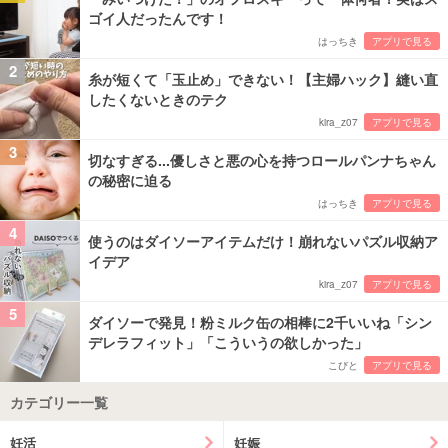
ゴイ人だったんです！
はっちき
アプリで見る
2
糸が短くて「玉止め」できない！【主婦ハック】縫い直
したくないときのテク
kira_z07
アプリで見る
3
切なすぎる...優しさと悪の心を持つロールパンナちゃん
の秘密に迫る
はっちき
アプリで見る
4
使うのはダイソーアイテムだけ！崩れないパズル収納ア
イデア
kira_z07
アプリで見る
5
ダイソーで発見！粉ミルク缶の相棒に2千いいね「シン
デレラフィット」「こういうの欲しかった」
こびと
アプリで見る
カテゴリー一覧
妊活
妊娠