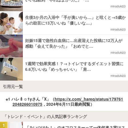
minaduki23
生後3か月の入浴中「手が臭いから…」と呟くと→5歳か
らの助言に13万いいね「優しいな…」
minaduki23
妊娠15週で急性白血病に…出産迎えた投稿に12万人が
感動「会えて良かった」「おめでと…
minaduki23
1週間で効果実感！？→トイレでするダイエット習慣に
6.6万いいね「めっちゃいい」「肩…
minaduki23
引用元一覧
※1 ハレ🍼︎︎☺︎1yさん「X」（
https://x.com/_hareq/status/179761
2048266010975
，2024年6月11日最終閲覧）
「トレンド・イベント」の人気記事ランキング
1
「みいつけた！」のオフロスキーって一体何者？実はス