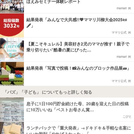
ほえみセミナー体験レポート
mamari
結果発表「みんなで大共感!!💖ママリ川柳大会2025📜
🖋️」
ママリ公式
【夏こそキュレル】美容好き2児のママが推す！親子で
乗り切りたい“酷暑の夏にぴった…
mamari
結果発表「写真で投稿！📸みんなのブロック作品展🧱」
ママリ公式
「バズ」「子ども」 についてもっと詳しく知る
息子に1日100円貯金続けた母、20歳を迎えた日の投稿
に10万いいね「ベストお母さん賞…
こびと
ランチパックで「重大発表」→ドキドキ＆手軽な名案に
いいね殺到「やればよかった」「…