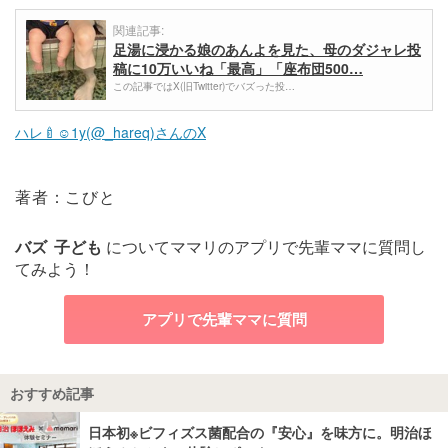
関連記事:
足湯に浸かる娘のあんよを見た、母のダジャレ投
稿に10万いいね「最高」「座布団500…
この記事ではX(旧Twitter)でバズった投…
ハレ🍼︎︎☺︎1y(@_hareq)さんのX
著者：こびと
バズ
子ども
についてママリのアプリで先輩ママに質問し
てみよう！
アプリで先輩ママに質問
おすすめ記事
日本初※ビフィズス菌配合の『安心』を味方に。明治ほ