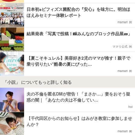
日本初※ビフィズス菌配合の『安心』を味方に。明治ほ
ほえみセミナー体験レポート
mamari
結果発表「写真で投稿！📸みんなのブロック作品展🧱」
ママリ公式
【夏こそキュレル】美容好き2児のママが推す！親子で
乗り切りたい“酷暑の夏にぴった…
mamari
「小説」 についてもっと詳しく知る
夫の不倫を匿名DMが密告！「まさか…」妻をおそう疑
惑の闇｜「あなたの夫は不倫してい…
hoi
【千代田区からのお知らせ】はみがき教室に参加しませ
んか？
mamari