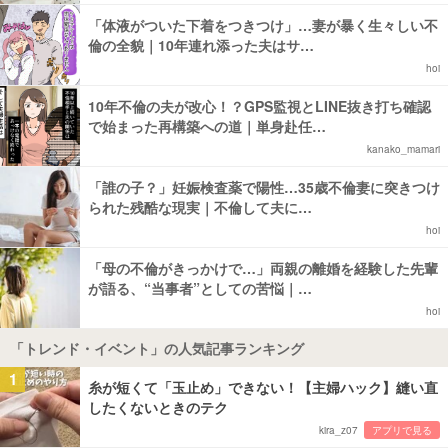
「体液がついた下着をつきつけ」…妻が暴く生々しい不
倫の全貌｜10年連れ添った夫はサ…
hoi
10年不倫の夫が改心！？GPS監視とLINE抜き打ち確認
で始まった再構築への道｜単身赴任…
kanako_mamari
「誰の子？」妊娠検査薬で陽性…35歳不倫妻に突きつけ
られた残酷な現実｜不倫して夫に…
hoi
「母の不倫がきっかけで…」両親の離婚を経験した先輩
が語る、“当事者”としての苦悩｜…
hoi
「トレンド・イベント」の人気記事ランキング
1
糸が短くて「玉止め」できない！【主婦ハック】縫い直
したくないときのテク
kira_z07
アプリで見る