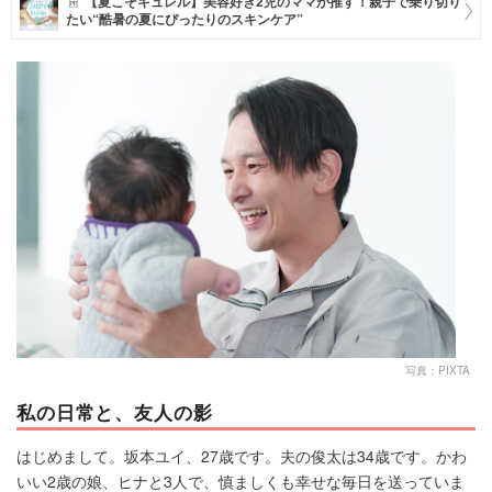
【夏こそキュレル】美容好き2児のママが推す！親子で乗り切り
たい“酷暑の夏にぴったりのスキンケア”
マネー
トレンド・イベント
写真：PIXTA
私の日常と、友人の影
はじめまして。坂本ユイ、27歳です。夫の俊太は34歳です。かわ
いい2歳の娘、ヒナと3人で、慎ましくも幸せな毎日を送っていま