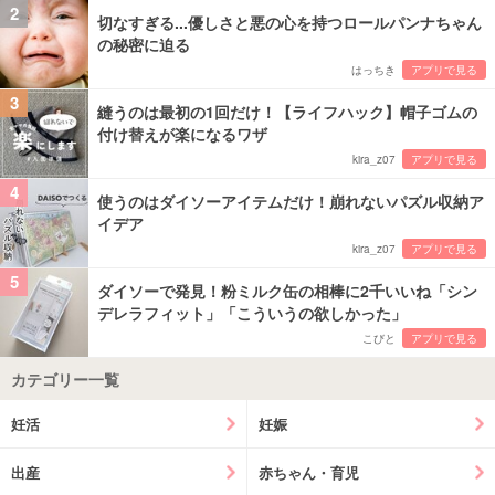
2
切なすぎる...優しさと悪の心を持つロールパンナちゃん
の秘密に迫る
はっちき
アプリで見る
3
縫うのは最初の1回だけ！【ライフハック】帽子ゴムの
付け替えが楽になるワザ
kira_z07
アプリで見る
4
使うのはダイソーアイテムだけ！崩れないパズル収納ア
イデア
kira_z07
アプリで見る
5
ダイソーで発見！粉ミルク缶の相棒に2千いいね「シン
デレラフィット」「こういうの欲しかった」
こびと
アプリで見る
カテゴリー一覧
妊活
妊娠
出産
赤ちゃん・育児