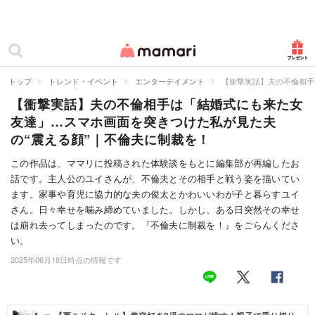
カテゴリー一覧
ママリ
妊活
トップ
トレンド・イベント
エンターテイメント
【衝撃実話】夫の不倫相手
【衝撃実話】夫の不倫相手は「結婚式にも来た女
妊娠
友達」…スマホ画面を突きつけた私が見た夫
出産
の“震える顔”｜不倫夫に制裁を！
赤ちゃん・育児
この作品は、ママリに投稿された体験談をもとに編集部が再編したお
話です。主人公のユイさんが、不倫夫とその相手と戦う姿を描いてい
子育て・家族
ます。家事や育児に協力的な夫の俊太とかわいいわが子と暮らすユイ
さん。日々幸せを噛み締めていました。しかし、ある日突然その幸せ
病院
は崩れ去ってしまったのです。『不倫夫に制裁を！』をごらんくださ
い。
美容・ファッション
2025年06月18日時点の情報です
お仕事
住まい