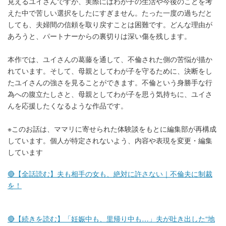
見えるユイさんですが、実際にはわが子の生活や今後のことを考
えた中で苦しい選択をしたにすぎません。たった一度の過ちだと
しても、夫婦間の信頼を取り戻すことは困難です。どんな理由が
あろうと、パートナーからの裏切りは深い傷を残します。
本作では、ユイさんの葛藤を通して、不倫された側の苦悩が描か
れています。そして、母親としてわが子を守るために、決断をし
たユイさんの強さを見ることができます。不倫という身勝手な行
為への腹立たしさと、母親としてわが子を思う気持ちに、ユイさ
んを応援したくなるような作品です。
※このお話は、ママリに寄せられた体験談をもとに編集部が再構成
しています。個人が特定されないよう、内容や表現を変更・編集
しています
🔴【全話読む】夫も相手の女も、絶対に許さない｜不倫夫に制裁
を！
🔴【続きを読む】「妊娠中も、里帰り中も…」夫が吐き出した“地