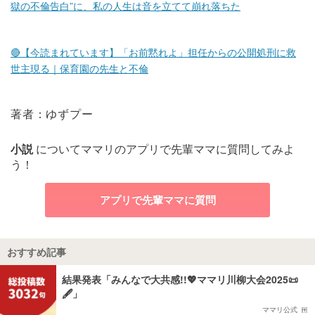
獄の不倫告白”に、私の人生は音を立てて崩れ落ちた
🔴【今読まれています】「お前黙れよ」担任からの公開処刑に救
世主現る｜保育園の先生と不倫
著者：ゆずプー
小説
についてママリのアプリで先輩ママに質問してみよ
う！
アプリで先輩ママに質問
おすすめ記事
結果発表「みんなで大共感!!💖ママリ川柳大会2025📜
🖋️」
ママリ公式