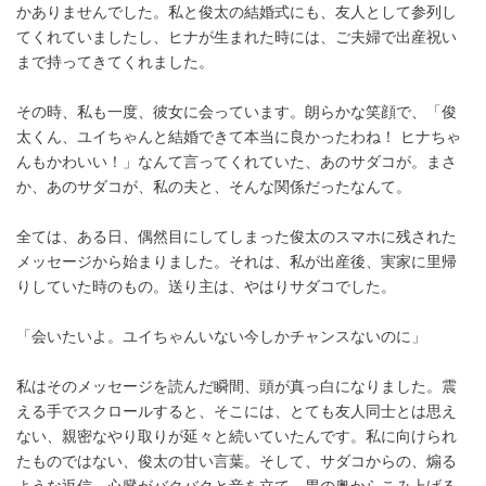
かありませんでした。私と俊太の結婚式にも、友人として参列し
てくれていましたし、ヒナが生まれた時には、ご夫婦で出産祝い
まで持ってきてくれました。
その時、私も一度、彼女に会っています。朗らかな笑顔で、「俊
太くん、ユイちゃんと結婚できて本当に良かったわね！ ヒナちゃ
んもかわいい！」なんて言ってくれていた、あのサダコが。まさ
か、あのサダコが、私の夫と、そんな関係だったなんて。
全ては、ある日、偶然目にしてしまった俊太のスマホに残された
メッセージから始まりました。それは、私が出産後、実家に里帰
りしていた時のもの。送り主は、やはりサダコでした。
「会いたいよ。ユイちゃんいない今しかチャンスないのに」
私はそのメッセージを読んだ瞬間、頭が真っ白になりました。震
える手でスクロールすると、そこには、とても友人同士とは思え
ない、親密なやり取りが延々と続いていたんです。私に向けられ
たものではない、俊太の甘い言葉。そして、サダコからの、煽る
ような返信。心臓がバクバクと音を立て、胃の奥からこみ上げる