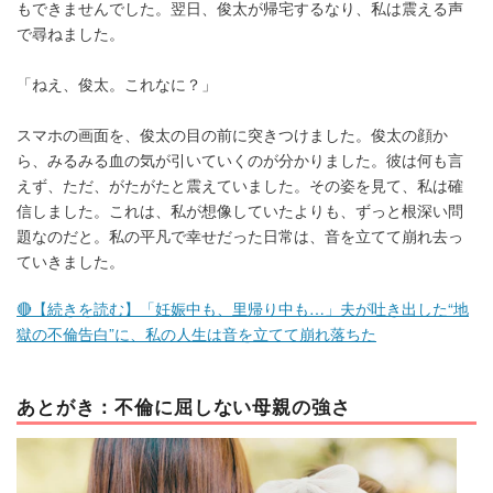
もできませんでした。翌日、俊太が帰宅するなり、私は震える声
で尋ねました。
「ねえ、俊太。これなに？」
スマホの画面を、俊太の目の前に突きつけました。俊太の顔か
ら、みるみる血の気が引いていくのが分かりました。彼は何も言
えず、ただ、がたがたと震えていました。その姿を見て、私は確
信しました。これは、私が想像していたよりも、ずっと根深い問
題なのだと。私の平凡で幸せだった日常は、音を立てて崩れ去っ
ていきました。
🔴【続きを読む】「妊娠中も、里帰り中も…」夫が吐き出した“地
獄の不倫告白”に、私の人生は音を立てて崩れ落ちた
あとがき：不倫に屈しない母親の強さ