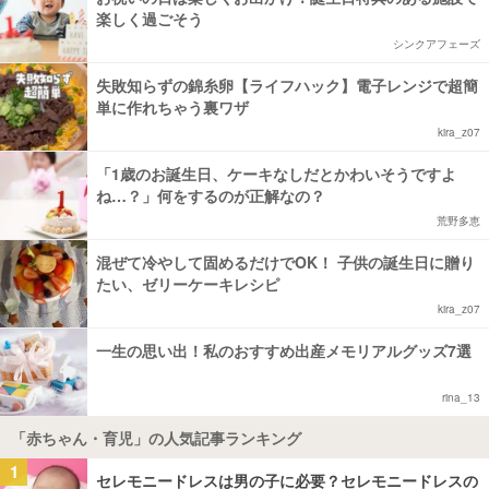
楽しく過ごそう
シンクアフェーズ
失敗知らずの錦糸卵【ライフハック】電子レンジで超簡
単に作れちゃう裏ワザ
kira_z07
「1歳のお誕生日、ケーキなしだとかわいそうですよ
ね…？」何をするのが正解なの？
荒野多恵
混ぜて冷やして固めるだけでOK！ 子供の誕生日に贈り
たい、ゼリーケーキレシピ
kira_z07
一生の思い出！私のおすすめ出産メモリアルグッズ7選
rina_13
「赤ちゃん・育児」の人気記事ランキング
1
セレモニードレスは男の子に必要？セレモニードレスの