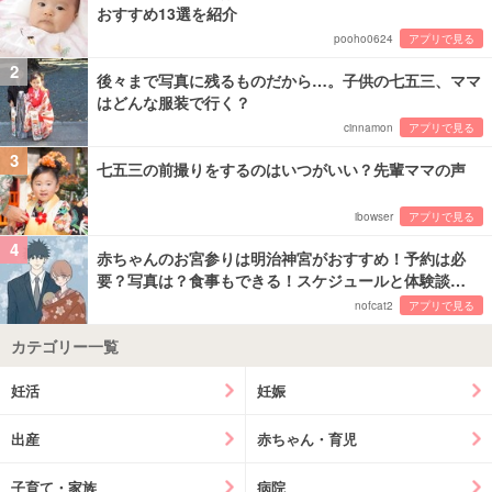
おすすめ13選を紹介
pooho0624
アプリで見る
2
後々まで写真に残るものだから…。子供の七五三、ママ
はどんな服装で行く？
cinnamon
アプリで見る
3
七五三の前撮りをするのはいつがいい？先輩ママの声
ibowser
アプリで見る
4
赤ちゃんのお宮参りは明治神宮がおすすめ！予約は必
要？写真は？食事もできる！スケジュールと体験談…
nofcat2
アプリで見る
カテゴリー一覧
妊活
妊娠
出産
赤ちゃん・育児
子育て・家族
病院