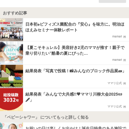
おすすめ記事
日本初※ビフィズス菌配合の『安心』を味方に。明治ほ
ほえみセミナー体験レポート
mamari
【夏こそキュレル】美容好き2児のママが推す！親子で
乗り切りたい“酷暑の夏にぴった…
mamari
結果発表「写真で投稿！📸みんなのブロック作品展🧱」
ママリ公式
結果発表「みんなで大共感!!💖ママリ川柳大会2025📜
🖋️」
ママリ公式
「ベビーシャワー」 についてもっと詳しく知る
お祝いの日は楽しくお出かけ！誕生日特典のある施設で