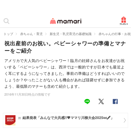
カテゴリー一覧
ママリ
妊活
トップ
赤ちゃん・育児
新生児・乳児育児の基礎知識
赤ちゃんの行事・お祝
祝出産前のお祝い。ベビーシャワーの準備とマナ
妊娠
ーをご紹介
出産
アメリカで大人気のベビーシャワー！臨月の妊婦さんをお友達がお祝
いする「ベビーシャワー」は、西洋では一般的ですが日本でも最近よ
赤ちゃん・育児
く耳にするようになってきました。事前の準備はどうすればいいので
子育て・家族
しょうか？やったことがない人も機会があれば躊躇せずに参加できる
よう、最低限のマナーも含めて紹介します。
病院
2016年11月30日時点の情報です
美容・ファッション
お仕事
結果発表「みんなで大共感!!💖ママリ川柳大会2025📜🖋️」
住まい