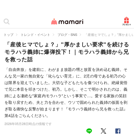
カテゴリー一覧
ママリ
妊活
トップ
トレンド・イベント
ブログ・SNS
「産後ヒマでしょ？」"厚かまし
「産後ヒマでしょ？」"厚かましい要求"を続ける
妊娠
モラハラ義姉に爆弾投下！｜モラハラ義姉から兄
出産
を救った話
赤ちゃん・育児
「自由奔放」を建前に、わがまま放題の甥と放置を決め込む義姉。そ
んな兄一家の無自覚な「叱らない育児」に、2児の母である初乃の心
子育て・家族
は限界を迎えていました。大切な子どもたちを傷つけられ、絶縁覚悟
で兄に本音を叩きつけた、初乃。しかし、そこで明かされたのは、義
病院
姉による凄絶な"家庭内モラハラ"という事実で…。愛する家族の笑顔
を取り戻すため、夫と力を合わせ、ウソで固められた義姉の仮面を剥
美容・ファッション
ぎ取る痛快な反撃が始まります！『モラハラ義姉から兄を救った話』
第4話をごらんください。
お仕事
2026年05月28日時点の情報です
住まい