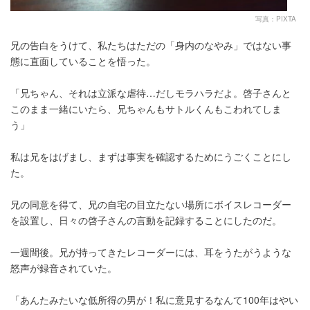
写真：PIXTA
兄の告白をうけて、私たちはただの「身内のなやみ」ではない事
態に直面していることを悟った。
「兄ちゃん、それは立派な虐待…だしモラハラだよ。啓子さんと
このまま一緒にいたら、兄ちゃんもサトルくんもこわれてしま
う」
私は兄をはげまし、まずは事実を確認するためにうごくことにし
た。
兄の同意を得て、兄の自宅の目立たない場所にボイスレコーダー
を設置し、日々の啓子さんの言動を記録することにしたのだ。
一週間後。兄が持ってきたレコーダーには、耳をうたがうような
怒声が録音されていた。
「あんたみたいな低所得の男が！私に意見するなんて100年はやい