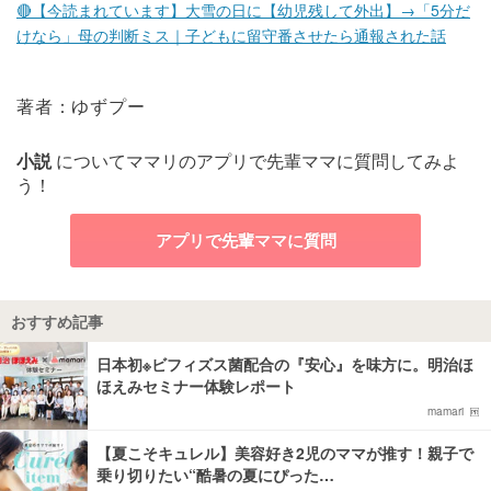
🔴【今読まれています】大雪の日に【幼児残して外出】→「5分だ
けなら」母の判断ミス｜子どもに留守番させたら通報された話
著者：ゆずプー
小説
についてママリのアプリで先輩ママに質問してみよ
う！
アプリで先輩ママに質問
おすすめ記事
日本初※ビフィズス菌配合の『安心』を味方に。明治ほ
ほえみセミナー体験レポート
mamari
【夏こそキュレル】美容好き2児のママが推す！親子で
乗り切りたい“酷暑の夏にぴった…