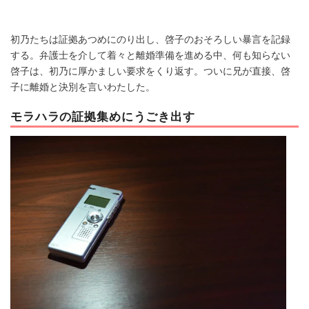
初乃たちは証拠あつめにのり出し、啓子のおそろしい暴言を記録
する。弁護士を介して着々と離婚準備を進める中、何も知らない
啓子は、初乃に厚かましい要求をくり返す。ついに兄が直接、啓
子に離婚と決別を言いわたした。
モラハラの証拠集めにうごき出す