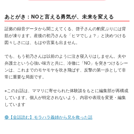
あとがき：NOと言える勇気が、未来を変える
証拠の録音データから聞こえてくる、啓子さんの豹変ぶりには背
筋が凍ります。産後の初乃さんを「ヒマでしょ？」と決めつける
図々しさには、もはや言葉も出ません。
でも、もう初乃さんは以前のように泣き寝入りはしません。夫や
弁護士という心強い味方と共に、冷徹に「NO」を突きつけるシー
ンは、これまでのモヤモヤを吹き飛ばす、反撃の第一歩として非
常に重要な局面です。
※このお話は、ママリに寄せられた体験談をもとに編集部が再構成
しています。個人が特定されないよう、内容や表現を変更・編集
しています
🔴【全話読む】モラハラ義姉から兄を救った話