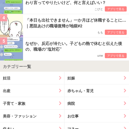
わり言ってやりたいけど、何と言えばいい？
こびと
アプリで見る
4
「本日も出社できません」一か月ほど休職することに…
｜悪阻あけの職場復帰が地獄#2
もも
アプリで見る
5
なぜか、反応が冷たい。子どもの熱で休むと伝えた後
の、職場の“塩対応”
ume
アプリで見る
カテゴリー一覧
妊活
妊娠
出産
赤ちゃん・育児
子育て・家族
病院
美容・ファッション
お仕事
住まい
マネー