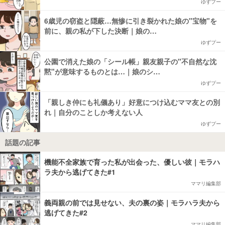
ゆずプー
6歳児の窃盗と隠蔽…無惨に引き裂かれた娘の"宝物"を
前に、親の私が下した決断｜娘の…
ゆずプー
公園で消えた娘の「シール帳」親友親子の"不自然な沈
黙"が意味するものとは…｜娘のシ…
ゆずプー
「親しき仲にも礼儀あり」好意につけ込むママ友との別
れ｜自分のことしか考えない人
ゆずプー
話題の記事
機能不全家族で育った私が出会った、優しい彼｜モラハ
ラ夫から逃げてきた#1
ママリ編集部
義両親の前では見せない、夫の裏の姿｜モラハラ夫から
逃げてきた#2
ママリ編集部