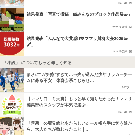
mamari
結果発表「写真で投稿！📸みんなのブロック作品展🧱」
ママリ公式
結果発表「みんなで大共感!!💖ママリ川柳大会2025📜
🖋️」
ママリ公式
「小説」 についてもっと詳しく知る
まさに“ガチ勢”すぎて…→夫が選んだ少年サッカーチー
ムに募る不安｜体育会系こじらせ…
ゆずプー
【ママリ口コミ大賞】もっと早く知りたかった！ママリ
編集部のスタッフが本気で選ぶ…
mamari
「善悪」の境界線とあたらしいシール帳を手に笑う娘か
ら、大人たちが教わったこと｜…