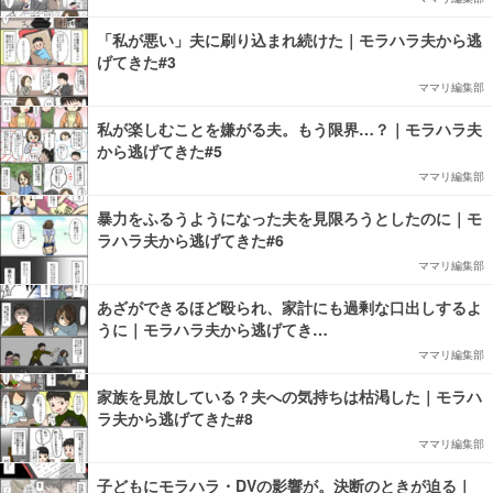
「私が悪い」夫に刷り込まれ続けた｜モラハラ夫から逃
げてきた#3
ママリ編集部
私が楽しむことを嫌がる夫。もう限界…？｜モラハラ夫
から逃げてきた#5
ママリ編集部
暴力をふるうようになった夫を見限ろうとしたのに｜モ
ラハラ夫から逃げてきた#6
ママリ編集部
あざができるほど殴られ、家計にも過剰な口出しするよ
うに｜モラハラ夫から逃げてき…
ママリ編集部
家族を見放している？夫への気持ちは枯渇した｜モラハ
ラ夫から逃げてきた#8
ママリ編集部
子どもにモラハラ・DVの影響が。決断のときが迫る｜