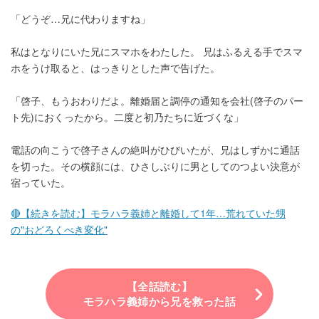
「どうぞ…兄に代わりますね」
私はとなりにいた兄にスマホをわたした。 兄はふるえる手でスマ
ホをうけ取ると、はっきりとした声で告げた。
「啓子、もうおわりだよ。離婚届と調停の通知を会社(啓子のパー
ト先)におくったから。二度と初乃たちに近づくな」
電話の向こうで啓子さんの絶叫がひびいたが、兄はしずかに通話
を切った。その横顔には、ひさしぶりに男としてのつよい決意が
宿っていた。
🔴【続きを読む】モラハラ義姉と離婚して1年…荒れていた甥
の"おどろくべき変化"
【全話読む】
モラハラ義姉から兄を救った話