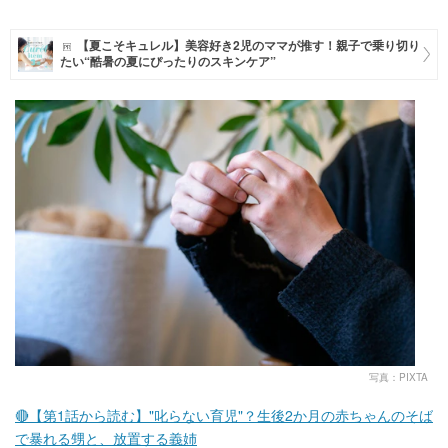
マネー
【夏こそキュレル】美容好き2児のママが推す！親子で乗り切り
たい“酷暑の夏にぴったりのスキンケア”
トレンド・イベント
写真：PIXTA
🔴【第1話から読む】"叱らない育児"？生後2か月の赤ちゃんのそば
で暴れる甥と、放置する義姉