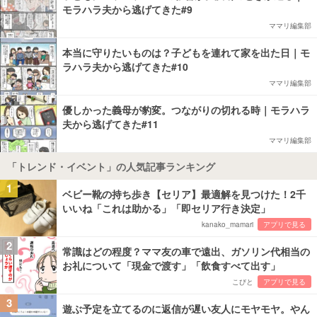
モラハラ夫から逃げてきた#9
ママリ編集部
本当に守りたいものは？子どもを連れて家を出た日｜モ
ラハラ夫から逃げてきた#10
ママリ編集部
優しかった義母が豹変。つながりの切れる時｜モラハラ
夫から逃げてきた#11
ママリ編集部
「トレンド・イベント」の人気記事ランキング
1
ベビー靴の持ち歩き【セリア】最適解を見つけた！2千
いいね「これは助かる」「即セリア行き決定」
kanako_mamari
アプリで見る
2
常識はどの程度？ママ友の車で遠出、ガソリン代相当の
お礼について「現金で渡す」「飲食すべて出す」
こびと
アプリで見る
3
遊ぶ予定を立てるのに返信が遅い友人にモヤモヤ。やん