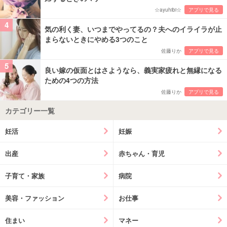
☆ayuhibi☆
アプリで見る
4
気の利く妻、いつまでやってるの？夫へのイライラが止
まらないときにやめる3つのこと
佐藤りか
アプリで見る
5
良い嫁の仮面とはさようなら、義実家疲れと無縁になる
ための4つの方法
佐藤りか
アプリで見る
カテゴリー一覧
妊活
妊娠
出産
赤ちゃん・育児
子育て・家族
病院
美容・ファッション
お仕事
住まい
マネー