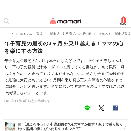
カテゴリー一覧
ママリ
妊活
トップ
赤ちゃん・育児
新生児・乳児育児の基礎知識
赤ちゃん・新生児育児
年子育児の最初の3ヶ月を乗り越える！ママの心
妊娠
を楽にする方法
出産
年子育児の最初の3ヶ月は本当にしんどいです。上の子の赤ちゃん返
り、下の子の授乳に沐浴、ダブルで襲ってくる夜泣き。もう限界、母
赤ちゃん・育児
も泣きたい、と思っても泣く余裕すらない…。そんな子育て経験の中
子育て・家族
で最強に大変ともいえる3ヶ月間を乗り切る工夫を筆者の体験をもと
に紹介したいと思います。全てにおいて共通するのは「ママはこれ以
病院
上無理しない」ことです。
2016年11月30日時点の情報です
美容・ファッション
お仕事
【夏こそキュレル】美容好き2児のママが推す！親子で乗り切り
住まい
たい“酷暑の夏にぴったりのスキンケア”