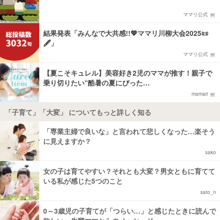
ママリ公式
結果発表「みんなで大共感!!💖ママリ川柳大会2025📜
🖋️」
ママリ公式
【夏こそキュレル】美容好き2児のママが推す！親子で
乗り切りたい“酷暑の夏にぴった…
mamari
「子育て」「大変」 についてもっと詳しく知る
「専業主婦で良いな」と言われて悲しくなった…楽そう
に見えますか？
sako
女の子は育てやすい？それとも大変？男女ともに育てて
いる私が感じた5つのこと
sato_n
0～3歳児の子育てが「つらい…」と感じたときに読んで