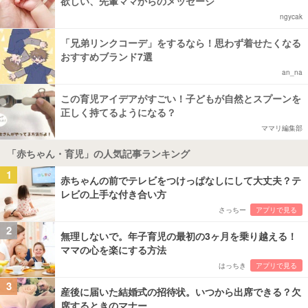
欲しい、先輩ママからのメッセージ
ngycak
「兄弟リンクコーデ」をするなら！思わず着せたくなる
おすすめブランド7選
an_na
この育児アイデアがすごい！子どもが自然とスプーンを
正しく持てるようになる？
ママリ編集部
「赤ちゃん・育児」の人気記事ランキング
1
赤ちゃんの前でテレビをつけっぱなしにして大丈夫？テ
レビの上手な付き合い方
さっちー
アプリで見る
2
無理しないで。年子育児の最初の3ヶ月を乗り越える！
ママの心を楽にする方法
はっちき
アプリで見る
3
産後に届いた結婚式の招待状。いつから出席できる？欠
席するときのマナー