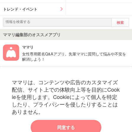
トレンド・イベント
ママリ編集部のオススメアプリ
ママリ
女性専用匿名Q&Aアプリ。先輩ママに質問して悩みや不安を
解消しよう！
フォローしてね！ママリ公式アカウント
ママリは、コンテンツや広告のカスタマイズ
妊娠〜子育て中のお役立ち情報を配信中
配信、サイト上での体験向上等を目的にCook
ieを使用します。Cookieによって個人を特定
したり、プライバシーを侵したりすることは
ありません。
ママリからのお知らせ
同意する