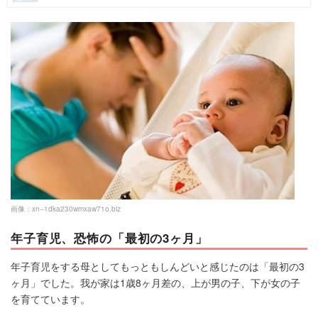
マネー
トレンド・イベント
画像：
xn--1dka230wmxaw71o.biz
年子育児、恐怖の「最初の3ヶ月」
年子育児をする母としてもっともしんどいと感じたのは「最初の3
ヶ月」でした。我が家は1歳8ヶ月差の、上が男の子、下が女の子
を育てています。