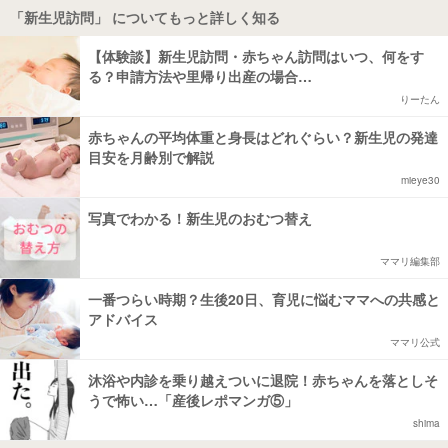
「新生児訪問」 についてもっと詳しく知る
【体験談】新生児訪問・赤ちゃん訪問はいつ、何をす
る？申請方法や里帰り出産の場合…
りーたん
赤ちゃんの平均体重と身長はどれぐらい？新生児の発達
目安を月齢別で解説
mieye30
写真でわかる！新生児のおむつ替え
ママリ編集部
一番つらい時期？生後20日、育児に悩むママへの共感と
アドバイス
ママリ公式
沐浴や内診を乗り越えついに退院！赤ちゃんを落としそ
うで怖い…「産後レポマンガ⑤」
shima