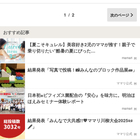
1/2
次のページ
おすすめ記事
【夏こそキュレル】美容好き2児のママが推す！親子で
乗り切りたい“酷暑の夏にぴった…
mamari
結果発表「写真で投稿！📸みんなのブロック作品展🧱」
ママリ公式
日本初※ビフィズス菌配合の『安心』を味方に。明治ほ
ほえみセミナー体験レポート
mamari
結果発表「みんなで大共感!!💖ママリ川柳大会2025📜
🖋️」
ママリ公式