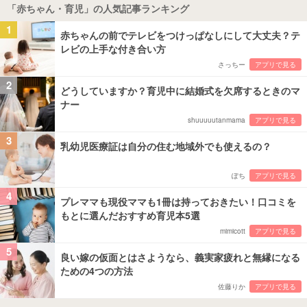
「赤ちゃん・育児」の人気記事ランキング
1
赤ちゃんの前でテレビをつけっぱなしにして大丈夫？テ
レビの上手な付き合い方
さっちー
アプリで見る
2
どうしていますか？育児中に結婚式を欠席するときのマ
ナー
shuuuuutanmama
アプリで見る
3
乳幼児医療証は自分の住む地域外でも使えるの？
ぽち
アプリで見る
4
プレママも現役ママも1冊は持っておきたい！口コミを
もとに選んだおすすめ育児本5選
mimicott
アプリで見る
5
良い嫁の仮面とはさようなら、義実家疲れと無縁になる
ための4つの方法
佐藤りか
アプリで見る