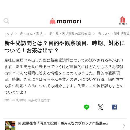
カテゴリー一覧
ママリ
妊活
トップ
赤ちゃん・育児
新生児・乳児育児の基礎知識
赤ちゃん・新生児育児
新生児訪問とは？目的や観察項目、時期、対応に
妊娠
ついて！お茶は出す？
出産
産後出生届けを出した際に新生児訪問についての話をされる事があり
ます。新生児を見に来るっていうけど具体的にはどんなもの？お茶は
赤ちゃん・育児
出す？そんな疑問に答える情報をまとめてみました。目的や観察項
子育て・家族
目、時期、こんにちは赤ちゃん事業との違いについて解説、悩むママ
も多い対応の方法についても紹介します。先輩ママの体験談もまとめ
病院
ていますよ！
2018年03月08日時点の情報です
美容・ファッション
お仕事
結果発表「写真で投稿！📸みんなのブロック作品展🧱」
住まい