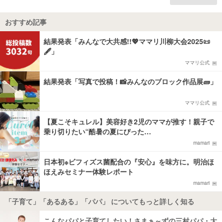
おすすめ記事
結果発表「みんなで大共感!!💖ママリ川柳大会2025📜
🖋️」
ママリ公式
結果発表「写真で投稿！📸みんなのブロック作品展🧱」
ママリ公式
【夏こそキュレル】美容好き2児のママが推す！親子で
乗り切りたい“酷暑の夏にぴった…
mamari
日本初※ビフィズス菌配合の『安心』を味方に。明治ほ
ほえみセミナー体験レポート
mamari
「子育て」「あるある」「パパ」 についてもっと詳しく知る
こんなパパと子育てしたい！さまぁ～ずの三村パパ・大