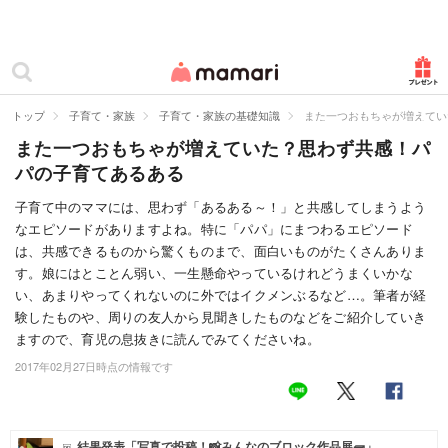
カテゴリー一覧
ママリ
妊活
トップ
子育て・家族
子育て・家族の基礎知識
また一つおもちゃが増えてい
また一つおもちゃが増えていた？思わず共感！パ
妊娠
パの子育てあるある
出産
子育て中のママには、思わず「あるある～！」と共感してしまうよう
なエピソードがありますよね。特に「パパ」にまつわるエピソード
赤ちゃん・育児
は、共感できるものから驚くものまで、面白いものがたくさんありま
子育て・家族
す。娘にはとことん弱い、一生懸命やっているけれどうまくいかな
い、あまりやってくれないのに外ではイクメンぶるなど…。筆者が経
病院
験したものや、周りの友人から見聞きしたものなどをご紹介していき
ますので、育児の息抜きに読んでみてくださいね。
美容・ファッション
2017年02月27日時点の情報です
お仕事
住まい
結果発表「写真で投稿！📸みんなのブロック作品展🧱」