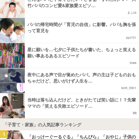
竹パパのコンビ愛&家族愛エピソ…
まふゆ
パパの帰宅時間が「育児の自信」に影響。パパも胸を張
って育児を
syo701
星に願いを…七夕に子供たちが書いた、ちょっと笑える
願い事あるあるエピソード
towa
夜中にある声で目が覚めたパパ。声の主は子どものおも
ちゃだけど、思いがけず人生を…
kotti_0901
当時は落ち込んだけど、ときがたてば笑い話に！？先輩
ママの「笑える失敗エピソード…
Mii
「子育て・家族」の人気記事ランキング
1
「おっけーぐーるぐる」「ちんぴら」「おやじ」子供の