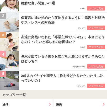
絶妙な言い間違い20選
sako
アプリで見る
2
保育園に通い始めたら夜泣きするように！原因と対処法
やストレスへの対応法
くわっち
アプリで見る
3
友達に突然いわれた「専業主婦でいいね」。本当にそう
なの？ つらいと感じるのは間違い？
sako
アプリで見る
4
鼻水が出ている子供をお友だちと遊ばせますか？あなた
はどっち？
ayapanman
アプリで見る
5
2歳児のイヤイヤ期突入！物を投げたりたたいたり…叱
っていいの？
くわっち
アプリで見る
カテゴリー一覧
妊活
妊娠