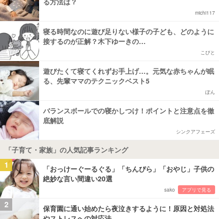
る方法は？
michi117
寝る時間なのに遊び足りない様子の子ども、どのように
接するのが正解？木下ゆーきの…
こびと
遊びたくて寝てくれずお手上げ…。元気な赤ちゃんが眠
る、先輩ママのテクニックベスト5
ぽん
バランスボールでの寝かしつけ！ポイントと注意点を徹
底解説
シンクアフェーズ
「子育て・家族」の人気記事ランキング
1
「おっけーぐーるぐる」「ちんぴら」「おやじ」子供の
絶妙な言い間違い20選
sako
アプリで見る
2
保育園に通い始めたら夜泣きするように！原因と対処法
やストレスへの対応法