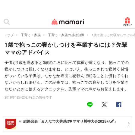
カテゴリー一覧
ママリ
妊活
トップ
子育て・家族
子育て・家族の基礎知識
1歳で抱っこの寝かしつけを
1歳で抱っこの寝かしつけを卒業するには？先輩
妊娠
ママのアドバイス
出産
子供が1歳を過ぎると0歳のころに比べて体重が重くなり、抱っこでの
寝かしつけは難しくなりますね。とはいえ、抱っこされて寝付く習慣
赤ちゃん・育児
がついている子供は、なかなか布団に寝転んで眠ることに慣れてくれ
子育て・家族
ないかもしれません。この記事では、抱っこでの寝かしつけを卒業さ
せたいときに使えるテクニックを、先輩ママの声からお伝えします。
病院
2019年12月20日時点の情報です
美容・ファッション
お仕事
結果発表「みんなで大共感!!💖ママリ川柳大会2025📜🖋️」
住まい