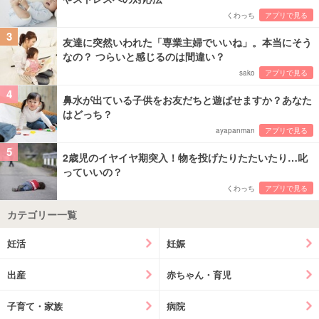
くわっち
アプリで見る
3
友達に突然いわれた「専業主婦でいいね」。本当にそう
なの？ つらいと感じるのは間違い？
sako
アプリで見る
4
鼻水が出ている子供をお友だちと遊ばせますか？あなた
はどっち？
ayapanman
アプリで見る
5
2歳児のイヤイヤ期突入！物を投げたりたたいたり…叱
っていいの？
くわっち
アプリで見る
カテゴリー一覧
妊活
妊娠
出産
赤ちゃん・育児
子育て・家族
病院