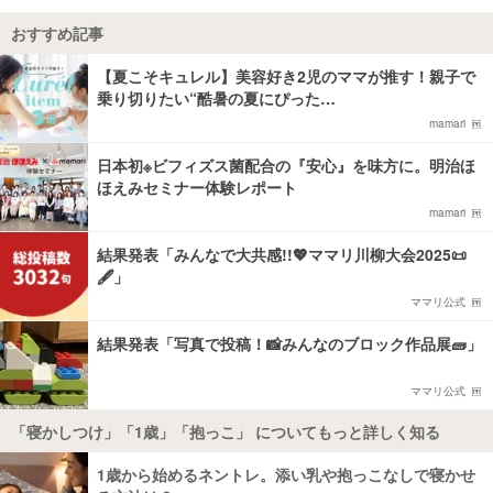
おすすめ記事
【夏こそキュレル】美容好き2児のママが推す！親子で
乗り切りたい“酷暑の夏にぴった…
mamari
日本初※ビフィズス菌配合の『安心』を味方に。明治ほ
ほえみセミナー体験レポート
mamari
結果発表「みんなで大共感!!💖ママリ川柳大会2025📜
🖋️」
ママリ公式
結果発表「写真で投稿！📸みんなのブロック作品展🧱」
ママリ公式
「寝かしつけ」「1歳」「抱っこ」 についてもっと詳しく知る
1歳から始めるネントレ。添い乳や抱っこなしで寝かせ